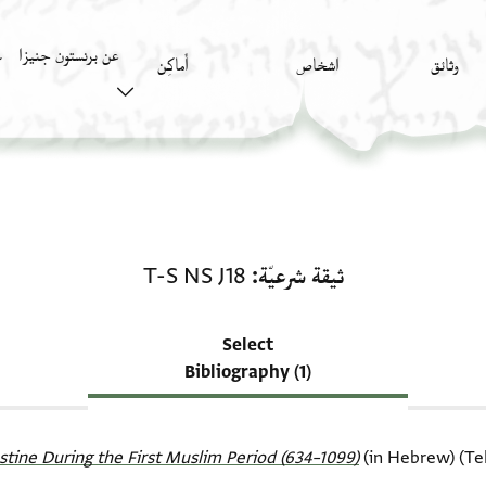
عن برنستون جنيزا
وثائق
اشخاص
أَماكِن
ك
منحة في ثيقة شرعيّة: T-S NS J18
ثيقة شرعيّة
T-S NS J18
Select
Bibliography (1)
stine During the First Muslim Period (634–1099)‎
(in Hebrew) (Tel 