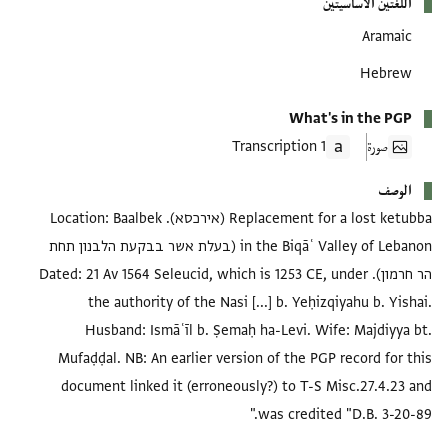
اللغتين الأساسيتين
Aramaic
Hebrew
What's in the PGP
صورة
1 Transcription
الوصف
Replacement for a lost ketubba (אירכסא). Location: Baalbek
in the Biqāʿ Valley of Lebanon (בעלת אשר בבקעת הלבנון תחת
הר חרמון). Dated: 21 Av 1564 Seleucid, which is 1253 CE, under
the authority of the Nasi [...] b. Yeḥizqiyahu b. Yishai.
Husband: Ismāʿīl b. Ṣemaḥ ha-Levi. Wife: Majdiyya bt.
Mufaḍḍal. NB: An earlier version of the PGP record for this
document linked it (erroneously?) to T-S Misc.27.4.23 and
was credited "D.B. 3-20-89."