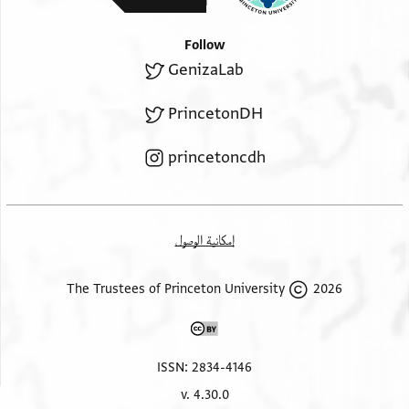
ממטלטלי ואפילו מגלימא דעל כתפאי דלא
כאסמכתא ודלא כטופסי דשטארי אלא כחומר כל שטארי
Follow
GenizaLab
מוח[זקי] בבי דינא ומנהג הוא בעיסק
PrincetonDH
princetoncdh
إمكانية الوصول
2026 The Trustees of Princeton University
ISSN: 2834-4146
v. 4.30.0