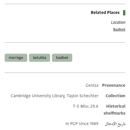
Related Places
Location
Baalbek
العلامات
marriage
ketubba
baalbek
Geniza
Provenance
Additional metadata
Cambridge University Library, Taylor-Schechter
Collection
T-S Misc.29.6
Historical
shelfmarks
تاريخ الإدخال
In PGP since 1989