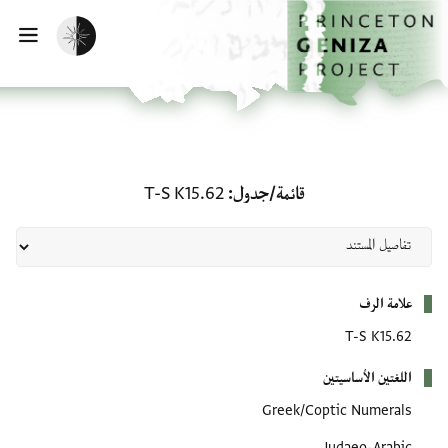
لصفحة الرئيسية
خطي إلى المحتوى الرئيسي
تفعيل الوضع المظلم
فتح 
قائمة/جدول: T-S K15.62
قائمة/جدول
T-S K15.62
بيانات التعريف
علامة الرف
T-S K15.62
اللغتين الأساسيتين
Greek/Coptic Numerals
Judaeo-Arabic