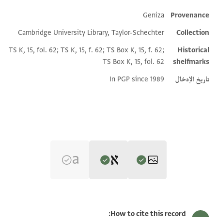
Geniza
Provenance
Additional metadata
Cambridge University Library, Taylor-Schechter
Collection
TS K, 15, fol. 62; TS K, 15, f. 62; TS Box K, 15, f. 62;
Historical
TS Box K, 15, fol. 62
shelfmarks
تاريخ الإدخال
In PGP since 1989
Editor: Ashtor, Eliyahu
T-S K15.62 1r
تكبير و تدوير
Eliyahu Ashtor,
History of the Jews in Egypt and Syria under the
How to cite this record: