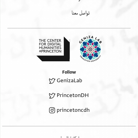
2 1
تواصل معنا
יצחק בן אלשרף מעתוק אלביאע
1/4 1/4
נאצר בן טייב ולדה חסון בן ביאן
1/4 1/4 1/4
יוסף בן מכרם אלח יוסף פרג אללה
1/8 1/2
בן פכר אלכ יעקב אלח צפי
1/4 1/2 1/2
Follow
GenizaLab
[[פכר]] פכר בן ישועה אלכ נאצר בן מרדוך
1/8 1/8
PrincetonDH
אלשיך יצחק בן ניסאן
1/8
princetoncdh