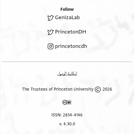
אלקאעה אלמקאבלה [
The ṭabaqa, the apartment of Maḥāsin ….
Follow
דאר אלחיפי [
Hiba, 3.
GenizaLab
טבקה סכן מחאסן [
הבה ג
PrincetonDH
princetoncdh
إمكانية الوصول
2026 The Trustees of Princeton University
ISSN: 2834-4146
v. 4.30.0