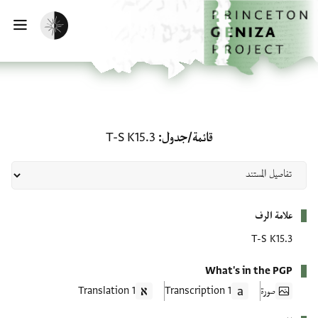
لصفحة الرئيسية
خطي إلى المحتوى الرئيسي
تفعيل الوضع المظلم
فتح 
قائمة/جدول: T-S K15.3
قائمة/جدول
T-S K15.3
بيانات التعريف
علامة الرف
T-S K15.3
What's in the PGP
صورة
1 Transcription
1 Translation