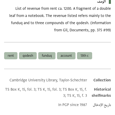
الوصف
List of revenue from rent ca. 1200. A fragment of a double
leaf from a notebook. The revenue listed refers mainly to the
funduq and to three compounds of the qodesh. (Information
from Gil, Documents, pp. 375 #99)
العلامات
rent
qodesh
funduq
account
13th c
Cambridge University Library, Taylor-Schechter
Collection
Additional metadata
TS Box K, 15, fol. 3; TS K, 15, fol. 3; TS Box K, 15, f.
Historical
3; TS K, 15, f. 3
shelfmarks
تاريخ الإدخال
In PGP since 1987