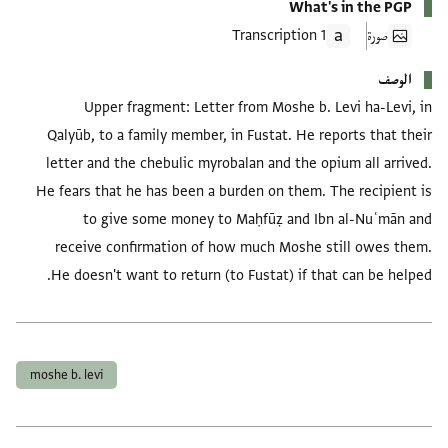
What's in the PGP
صورة
1 Transcription
الوصف
Upper fragment: Letter from Moshe b. Levi ha-Levi, in
Qalyūb, to a family member, in Fustat. He reports that their
letter and the chebulic myrobalan and the opium all arrived.
He fears that he has been a burden on them. The recipient is
to give some money to Maḥfūẓ and Ibn al-Nuʿmān and
receive confirmation of how much Moshe still owes them.
He doesn't want to return (to Fustat) if that can be helped.
العلامات
moshe b. levi