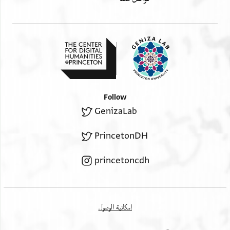
Follow
GenizaLab
PrincetonDH
princetoncdh
إمكانية الوصول