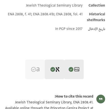
Jewish Theological Seminary Library
Collection
Additional metadata
ENA 2808, f. 41; ENA 2808.41b; ENA 2808, fol. 41
Historical
shelfmarks
تاريخ الإدخال
In PGP since 2017
Editor: Elbaum, Alan
ENA 2808.41 1
تكبير و تدوير
Alan Elbaum's digital edition (2020).
How to cite this record:
ENA 2808.41 2
تكبير و تدوير
Jewish Theological Seminary Library, ENA 2808.41.
Available online through the Princeton Geniza Project at