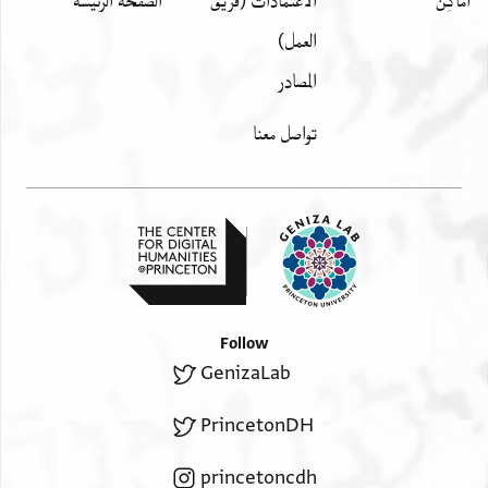
أَماكِن
الاعتمادات (فريق
الصفحة الرئيسة
العمل)
المصادر
تواصل معنا
Follow
GenizaLab
PrincetonDH
princetoncdh