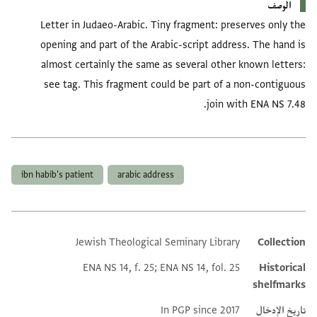
الوصف
Letter in Judaeo-Arabic. Tiny fragment: preserves only the
opening and part of the Arabic-script address. The hand is
almost certainly the same as several other known letters:
see tag. This fragment could be part of a non-contiguous
join with ENA NS 7.48.
العلامات
ibn habib's patient
arabic address
Jewish Theological Seminary Library
Collection
Additional metadata
ENA NS 14, f. 25; ENA NS 14, fol. 25
Historical
shelfmarks
تاريخ الإدخال
In PGP since 2017