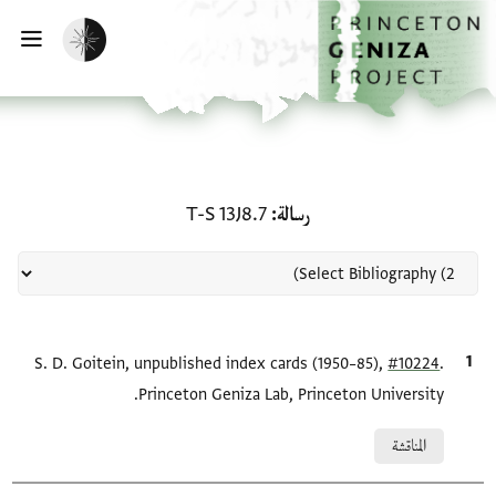
لصفحة الرئيسية
خطي إلى المحتوى الرئيسي
تفعيل الوضع المظلم
فتح 
منحة في رسالة: T-S 13J8.7
رسالة
T-S 13J8.7
.
#10224
الاقتباس المرجعي
S. D. Goitein, unpublished index cards (1950–85),
Princeton Geniza Lab, Princeton University.
Relation to document
المناقشة