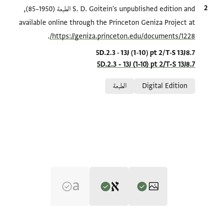
الاقتباس المرجعي
S. D. Goitein's unpublished edition and الطبعة (1950–85),
available online through the Princeton Geniza Project at
.
https://geniza.princeton.edu/documents/1228/
Location in source
5D.2.3 - 13J (1-10) pt 2/T-S 13J8.7
5D.2.3 - 13J (1-10) pt 2/T-S 13J8.7
Relation to document
Digital Edition
الطبعة