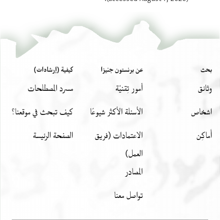
بحث
عن برنستون جنيزا
كيفية (إرشادات)
وثائق
أمور تِقنيّة
مسرد المصطلحات
اشخاص
الأسئلة الأكثر شيوعًا
كيف تبحث في موقعنا؟
أَماكِن
الاعتمادات (فريق
الصفحة الرئيسة
العمل)
المصادر
تواصل معنا