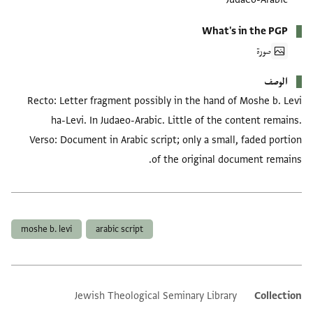
What's in the PGP
صورة
الوصف
Recto: Letter fragment possibly in the hand of Moshe b. Levi
ha-Levi. In Judaeo-Arabic. Little of the content remains.
Verso: Document in Arabic script; only a small, faded portion
of the original document remains.
العلامات
moshe b. levi
arabic script
Jewish Theological Seminary Library
Collection
Additional metadata