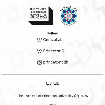
Follow
GenizaLab
PrincetonDH
princetoncdh
إمكانية الوصول
2026 The Trustees of Princeton University