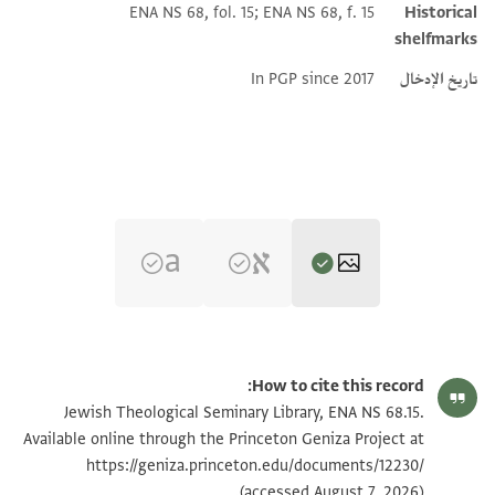
ENA NS 68, fol. 15; ENA NS 68, f. 15
Historical
shelfmarks
تاريخ الإدخال
In PGP since 2017
ENA NS 68.15 1
تكبير و تدوير
How to cite this record:
ENA NS 68.15 2
تكبير و تدوير
Jewish Theological Seminary Library, ENA NS 68.15.
Available online through the Princeton Geniza Project at
https://geniza.princeton.edu/documents/12230/
بيان أذونات الصورة
(accessed August 7, 2026).