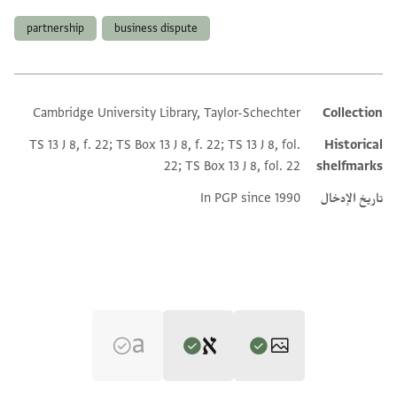
partnership
business dispute
Cambridge University Library, Taylor-Schechter
Collection
Additional metadata
TS 13 J 8, f. 22; TS Box 13 J 8, f. 22; TS 13 J 8, fol.
Historical
22; TS Box 13 J 8, fol. 22
shelfmarks
تاريخ الإدخال
In PGP since 1990