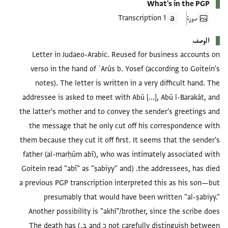
What's in the PGP
صورة
1 Transcription
الوصف
Letter in Judaeo-Arabic. Reused for business accounts on
verso in the hand of ʿArūs b. Yosef (according to Goitein's
notes). The letter is written in a very difficult hand. The
addressee is asked to meet with Abū [...], Abū l-Barakāt, and
the latter's mother and to convey the sender's greetings and
the message that he only cut off his correspondence with
them because they cut it off first. It seems that the sender's
father (al-marḥūm abī), who was intimately associated with
the addressees, has died. (Goitein read "abī" as "ṣabiyy" and
a previous PGP transcription interpreted this as his son—but
presumably that would have been written "al-ṣabiyy."
Another possibility is "akhī"/brother, since the scribe does
not carefully distinguish between כ and ב.) The death has