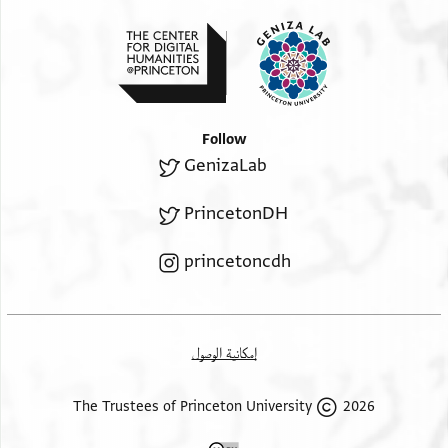
] ... ... בין ידי נוב (!) אלסלטאן
]כמס מאיה דינאר ולולא רחמתה
] מאיתין דינאר ואת (?) צדקה
] קד הלך ועלא אנה כאן
] מראר עדידה וחבסה
Follow
] מא גא וכתבו אלאן ...
GenizaLab
]..... וחכמא אבו עלי
]חקא דלך פירמה אבו
PrincetonDH
]א אלמסטור בין ידיהם
] אסר [
princetoncdh
إمكانية الوصول
2026 The Trustees of Princeton University