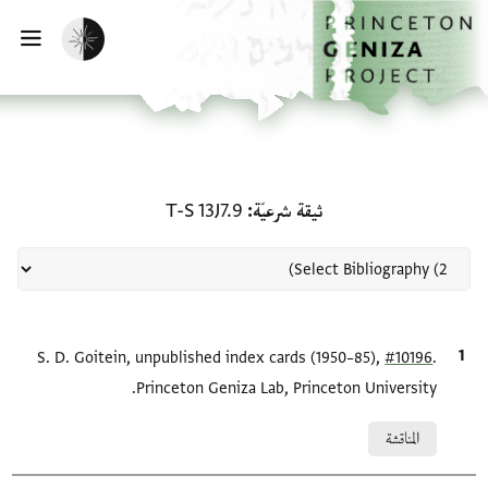
لصفحة الرئيسية
خطي إلى المحتوى الرئيسي
تفعيل الوضع المظلم
فتح 
منحة في ثيقة شرعيّة: T-S 13J7.9
ثيقة شرعيّة
T-S 13J7.9
.
#10196
الاقتباس المرجعي
S. D. Goitein, unpublished index cards (1950–85),
Princeton Geniza Lab, Princeton University.
Relation to document
المناقشة