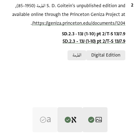
الاقتباس المرجعي
S. D. Goitein's unpublished edition and الطبعة (1950–85),
available online through the Princeton Geniza Project at
.
https://geniza.princeton.edu/documents/1204/
Location in source
5D.2.3 - 13J (1-10) pt 2/T-S 13J7.9
5D.2.3 - 13J (1-10) pt 2/T-S 13J7.9
Relation to document
Digital Edition
الطبعة