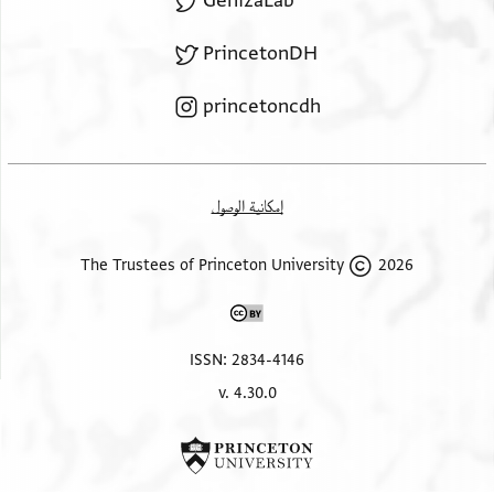
GenizaLab
PrincetonDH
princetoncdh
إمكانية الوصول
2026 The Trustees of Princeton University
ISSN: 2834-4146
v. 4.30.0