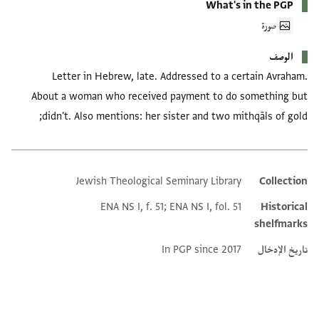
What's in the PGP
صورة
الوصف
Letter in Hebrew, late. Addressed to a certain Avraham.
About a woman who received payment to do something but
didn't. Also mentions: her sister and two mithqāls of gold;
Jewish Theological Seminary Library
Collection
Additional metadata
ENA NS I, f. 51; ENA NS I, fol. 51
Historical
shelfmarks
تاريخ الإدخال
In PGP since 2017