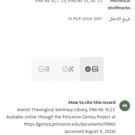
ENA NS 10, f. 23; ENA NS 10, fol. 23
Historical
shelfmarks
تاريخ الإدخال
In PGP since 2017
ENA NS 10.23 recto
تكبير و تدوير
How to cite this record:
ENA NS 10.23 verso
تكبير و تدوير
Jewish Theological Seminary Library, ENA NS 10.23.
Available online through the Princeton Geniza Project at
https://geniza.princeton.edu/documents/11990/
بيان أذونات الصورة
(accessed August 9, 2026).