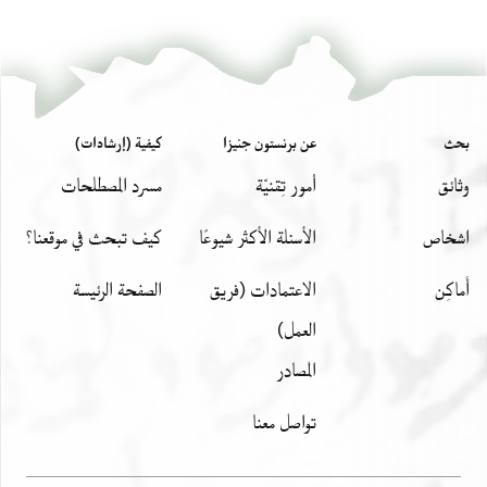
بحث
عن برنستون جنيزا
كيفية (إرشادات)
وثائق
أمور تِقنيّة
مسرد المصطلحات
اشخاص
الأسئلة الأكثر شيوعًا
كيف تبحث في موقعنا؟
أَماكِن
الاعتمادات (فريق
الصفحة الرئيسة
العمل)
المصادر
تواصل معنا