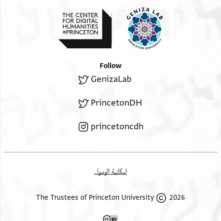
Follow
GenizaLab
PrincetonDH
princetoncdh
إمكانية الوصول
2026 The Trustees of Princeton University