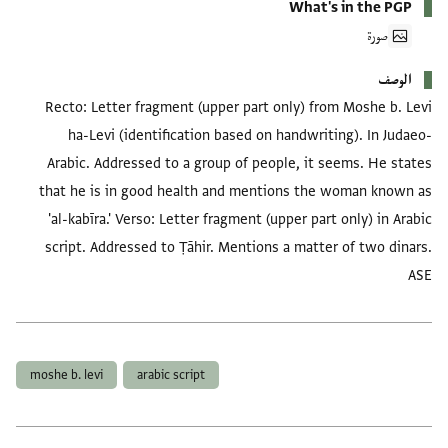
What's in the PGP
صورة
الوصف
Recto: Letter fragment (upper part only) from Moshe b. Levi
ha-Levi (identification based on handwriting). In Judaeo-
Arabic. Addressed to a group of people, it seems. He states
that he is in good health and mentions the woman known as
'al-kabīra.' Verso: Letter fragment (upper part only) in Arabic
script. Addressed to Ṭāhir. Mentions a matter of two dinars.
ASE
العلامات
moshe b. levi
arabic script