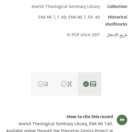
Jewish Theological Seminary Library
Collection
Additional metadata
ENA NS 7, f. 80; ENA NS 7, fol. 80
Historical
shelfmarks
تاريخ الإدخال
In PGP since 2017
ENA NS 7.80 1
تكبير و تدوير
How to cite this record:
ENA NS 7.80 2
تكبير و تدوير
Jewish Theological Seminary Library, ENA NS 7.80.
Available online through the Princeton Geniza Project at