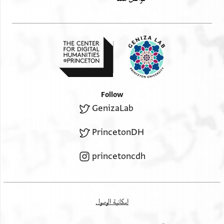
Follow
GenizaLab
PrincetonDH
princetoncdh
إمكانية الوصول