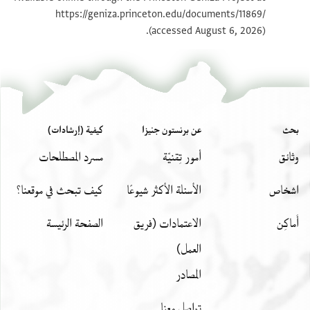
https://geniza.princeton.edu/documents/11869/
بيان أذونات الصورة
(accessed August 6, 2026).
بحث
عن برنستون جنيزا
كيفية (إرشادات)
وثائق
أمور تِقنيّة
مسرد المصطلحات
اشخاص
الأسئلة الأكثر شيوعًا
كيف تبحث في موقعنا؟
أَماكِن
الاعتمادات (فريق
الصفحة الرئيسة
العمل)
المصادر
تواصل معنا