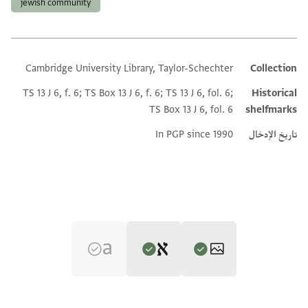
jewish community
Cambridge University Library, Taylor-Schechter
Collection
Additional metadata
TS 13 J 6, f. 6; TS Box 13 J 6, f. 6; TS 13 J 6, fol. 6;
Historical
TS Box 13 J 6, fol. 6
shelfmarks
تاريخ الإدخال
In PGP since 1990
Editor: Goitein, S. D.