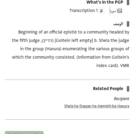
What's in the PGP
صورة
1 Transcription
الوصف
Beginning of an official epistle to a community headed by
[Goitein left empty] b. Shela the judge (הדיין), the fifth judge
in the group (Havura) enumerating the various groups of
which the community consisted. (Information from Goitein's
index card). VMR
Related People
Recipient
Shela ha-Dayyan ha-Ḥamishi ba-Ḥavura
العلامات