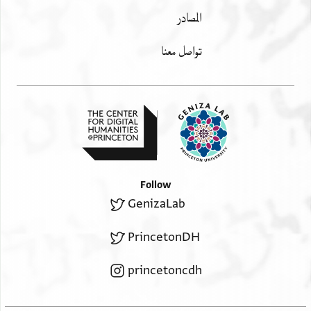
المصادر
تواصل معنا
Follow
GenizaLab
PrincetonDH
princetoncdh