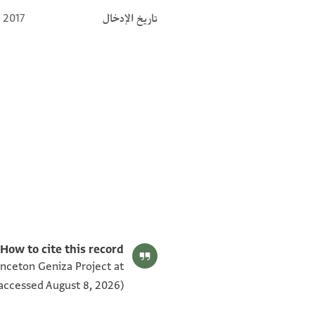
تاريخ الإدخال
 2017
ENA 2627.100 verso
ENA 2627.100 recto
بيان أذونات الصورة
How to cite this record:
inceton Geniza Project at
accessed August 8, 2026).