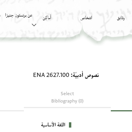
عن برنستون جنيزا
وثائق
اشخاص
أَماكِن
ك
نصوص أدبيّة: ENA 2627.100
نصوص أدبيّة
ENA 2627.100
Select
Bibliography (0)
اللغة الأساسية