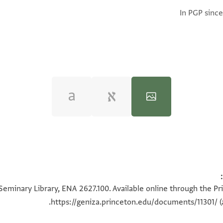
In PGP since
100%
100%
Seminary Library, ENA 2627.100. Available online through the Pr
https://geniza.princeton.edu/documents/11301/
(