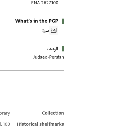
ENA 2627.100
What's in the PGP
صورة
الوصف
Judaeo-Persian
العلامات
brary
Collection
Additional metadata
l. 100
Historical shelfmarks