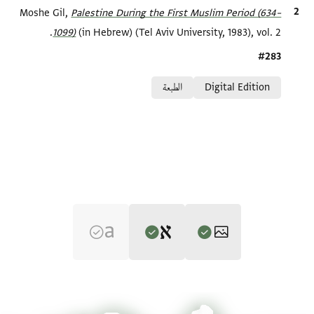
الاقتباس المرجعي
Palestine During the First Muslim Period (634–
Moshe Gil,
1099)‎
(in Hebrew) (Tel Aviv University, 1983), vol. 2.
Location in source
#283
Relation to document
Digital Edition
الطبعة
Editor: Gil, Moshe
T-S 13J26.3 1r
تكبير و تدوير
Moshe Gil,
Palestine During the First Muslim Period (634–1099)‎
(in