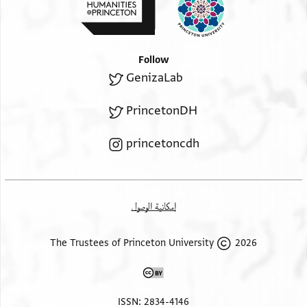
השאילות
תדורות בעדיהו מאת כל את ועת שיוגד טוב שרכו
ושאנונו
Follow
ורגעו ושלותו כלי אגיל ואשמח ומאלוה המעוז אשאל
GenizaLab
להתדיר
גם להסדיר מבלי להעדיר שלום יפעתו וביתו וכל מוצאו
PrincetonDH
ומובאו
וגע מכתבו הנכבד והשיש בכל אשר פרט וחרט בו
princetoncdh
והדיו[קני]
געה אשר היא ארבעה עשר זהוב יחסרו שני קירטים
שלימים עגולים מאצל הזקן הנכבד מר ורב שלמה שמרו
إمكانية الوصول
צור יופק לו תנחומי רצון ויופג כאב לבו בן כק מר ורב
סעדיה
2026 The Trustees of Princeton University
בן מ צגיר נוחם עדן בשם אהוב מר ורב שמואל הלוי שצ
בן מ
שמריה בן רעבוב ונלקחה ממנו ונתנה לאדם כשר סוחר
ISSN: 2834-4146