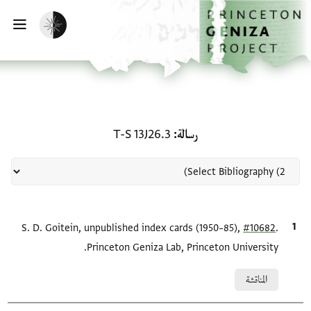
لصفحة الرئيسية
خطي إلى المحتوى الرئيسي
تفعيل الوضع المظلم
فتح 
منحة في رسالة: T-S 13J26.3
رسالة
T-S 13J26.3
.
#10682
الاقتباس المرجعي
S. D. Goitein, unpublished index cards (1950–85),
Princeton Geniza Lab, Princeton University.
Relation to document
المناقشة