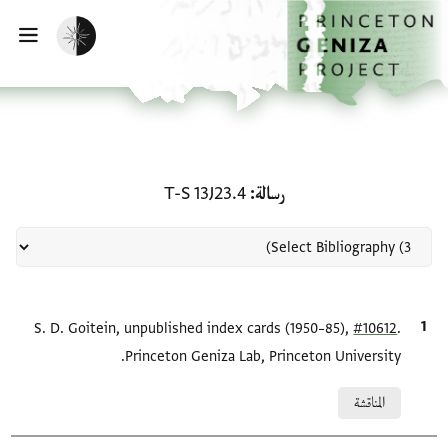
لصفحة الرئيسية
خطي إلى المحتوى الرئيسي
تفعيل الوضع المظلم
فتح 
منحة في رسالة: T-S 13J23.4
رسالة
T-S 13J23.4
.
#10612
الاقتباس المرجعي
S. D. Goitein, unpublished index cards (1950–85),
Princeton Geniza Lab, Princeton University.
Relation to document
المناقشة