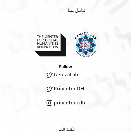
לה פי גמיע אלמחאפל ובכל קהילות ישראל והמוניהם
تواصل معنا
ואנשר מחאסנה
ואוצאפה וייי ברחמיו הרבים יסתגיב פיה צאלח
אלברכות ויתנהו לשם
ולתהלה ברכה בקרב הארץ ויהיה לו לש[מש ומגן]
לקיים כי שמש ומגן
ייי אלהים חן וכבוד יתן ייי לא ימנע טו[ב להולכים
בתמים] וואצלת
Follow
אלמכאתבה או קטעתהא פאנני ואתק בדינה וניתה
GenizaLab
ומחבתה [ ]
מן אללה ובה בעד אללה אעתצד ועליה אתכל פי גמיע
PrincetonDH
אמורי ועליה אעול
ואליה אסתנד עצדני אללה בבקאיה וחיותה וגמלני
princetoncdh
וכאפה אלאמה בדואם
רפקה וואצל אליה מן אחסאנ[ה אלגמילה כמא אח]אב
ואשתהא וכן יעשה וימלא
إمكانية الوصول