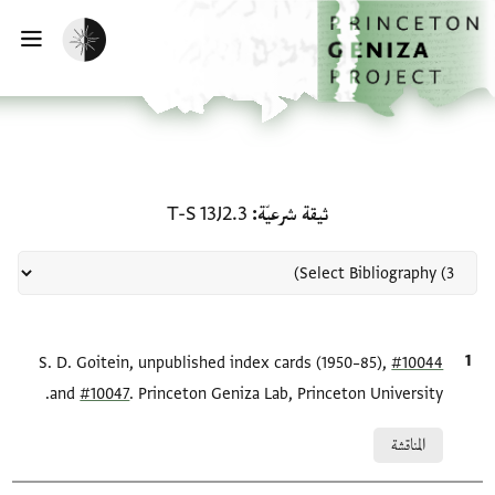
لصفحة الرئيسية
خطي إلى المحتوى الرئيسي
تفعيل الوضع المظلم
فتح 
منحة في ثيقة شرعيّة: T-S 13J2.3
ثيقة شرعيّة
T-S 13J2.3
#10044
الاقتباس المرجعي
S. D. Goitein, unpublished index cards (1950–85),
and
#10047
. Princeton Geniza Lab, Princeton University.
Relation to document
المناقشة