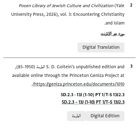
(Yale
الاقتباس المرجعي
Posen Library of Jewish Culture and Civilization
University Press, 2026), vol. 3: Encountering Christianity
and Islam.
Location in source
مورد عبر الإنترنت
Relation to document
Digital Translation
الاقتباس المرجعي
S. D. Goitein's unpublished edition and الطبعة (1950–85),
available online through the Princeton Geniza Project at
.
https://geniza.princeton.edu/documents/1010/
Location in source
5D.2.3 - 13J (1-10) PT 1/T-S 13J2.3
5D.2.3 - 13J (1-10) PT 1/T-S 13J2.3
Relation to document
Digital Edition
الطبعة