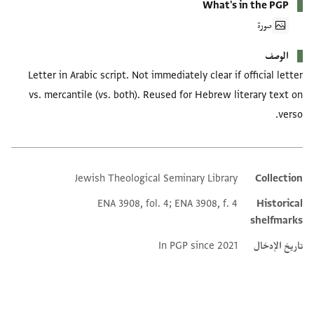
What's in the PGP
صورة
الوصف
Letter in Arabic script. Not immediately clear if official letter
vs. mercantile (vs. both). Reused for Hebrew literary text on
verso.
Jewish Theological Seminary Library
Collection
Additional metadata
ENA 3908, fol. 4; ENA 3908, f. 4
Historical
shelfmarks
تاريخ الإدخال
In PGP since 2021