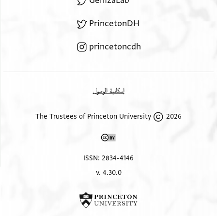
GenizaLab
PrincetonDH
princetoncdh
إمكانية الوصول
2026 The Trustees of Princeton University
ISSN: 2834-4146
v. 4.30.0