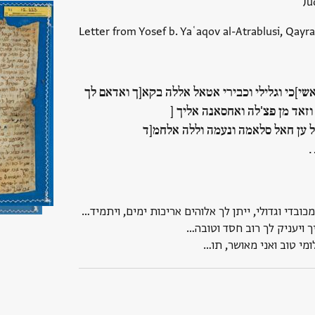
Ju
Letter from Yosef b. Yaʿaqov al-Atrablusi, Qayra
אשי]כי וגלילי וכבירי אטאל אללה בקא[ך ואדאם לך
וזאד מן פצ'לה ואחסאנה אליך [
 ען חאל סלאמה ונעמה וללה אלחמ[ד
מכובדי וגדולי, ייתן לך אלוהים אריכות ימים, ויתמיד…
ך ויעניק לך רוב חסד וטובה…
ומי טוב ואני מאושר, תו…