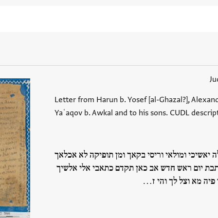
Ju
Letter from Harun b. Yosef [al-Ghazal?], Alexandr
Yaʿaqov b. Awkal and to his sons. CUDL descript
 יאשיכי ומולאי וריסי בקאך ומן תופיקה לא אכלאך
ם ראש חדש אב כאן תקדם כתאבי אלי אלשיך
פיה מא וצל לך והי ז…