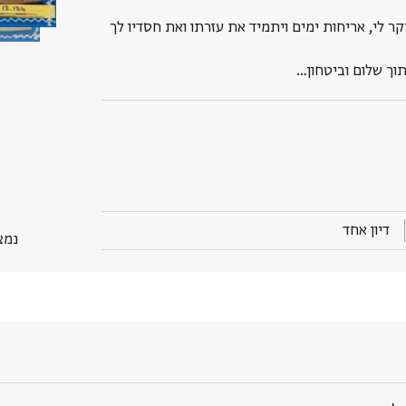
היקר לי, אריחות ימים ויתמיד את עזרתו ואת חסדיו לך
וך שלום וביטחון…
דיון אחד
נמצא ב