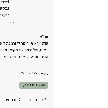
שיכי 
בקאך
נעלם 
‮…
ע׳׳א:
אדוני וראשי, היקר לי והמכובד אצ
ימים, ואל ירוקן את מקומך וירבה חסדו וטובו לך.
הריני מודיע לך אדוני שהגעתי ב‮
1
Related People
yosef b. awkal
2 תעתוקים
2 תרגומים