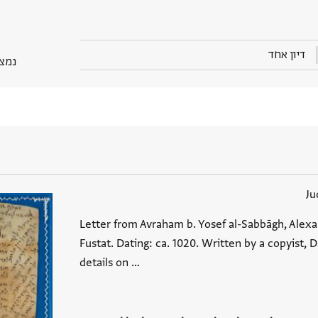
דיון אחד
נמצא בP
Ju
Letter from Avraham b. Yosef al-Sabbāgh, Alexan
Fustat. Dating: ca. 1020. Written by a copyist, 
details on …