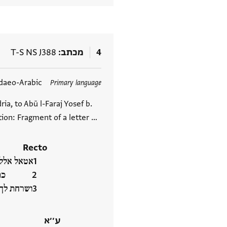
4
מכתב
T-S NS J388
תגים
daeo-Arabic
Primary language
ia, to Abū l-Faraj Yosef b.
ion: Fragment of a letter …
Recto
אטאל אללה
כתבת יו
ושרחת לך ‮
ע׳׳א