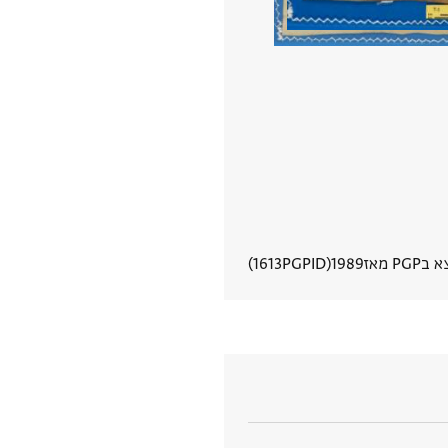
PGP מאז
1989
PGPID
1613
הצגת פרטי מסמך