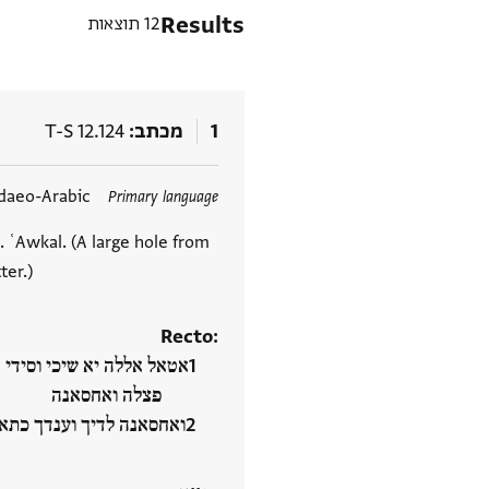
Results
12 תוצאות
1
מכתב
T-S 12.124
תגים
daeo-Arabic
Primary language
. ʿAwkal. (A large hole from
ter.)
Recto:
אטאל אללה יא שיכי וסידי 
פצלה ואחסאנה
ואחסאנה לדיך וענדך כתא‮