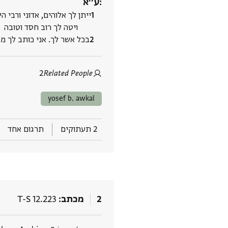
ע׳׳א:
ייתן לך אלוהים, אדוני ורבי 
ויטה לך רוב חסד וטובה
בכל אשר לך. אני כותב לך מת‮
2
Related People
yosef b. awkal
2 תעתוקים
תרגום אחד
2
מכתב
T-S 12.223