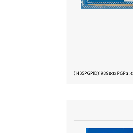
PG מאז
1989
PGPID
1435
הצגת פרטי מסמך