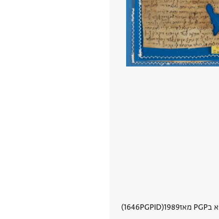
PG מאז
1989
PGPID
1646
הצגת פרטי מסמך