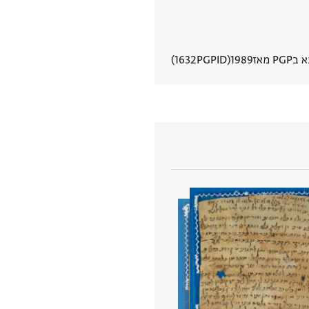
PG מאז
1989
PGPID
1632
הצגת פרטי מסמך