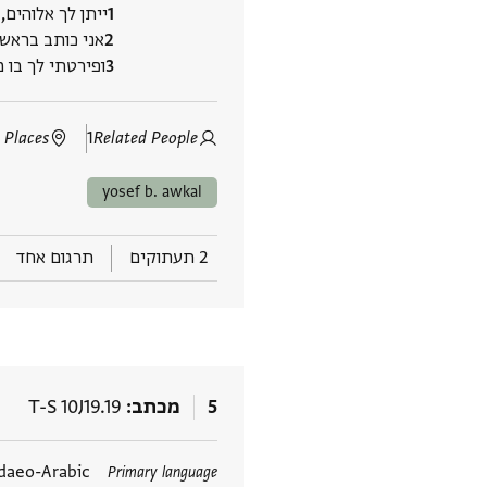
ייתן לך אלוהים,
אני כותב בראש 
ופירטתי לך בו מ‮
 Places
1
Related People
yosef b. awkal
2 תעתוקים
תרגום אחד
5
מכתב
T-S 10J19.19
תגים
daeo-Arabic
Primary language