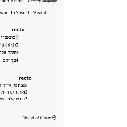
תגים
daeo-Arabic
Primary language
wan, to Yosef b. 'Awkal.
recto
[כתאבי י
וציאנתך 
שהר אלול
בך יאס‮…
recto
מכתבי, אדוני ו
ואת הגנתו עלי
חודש אלול. של‮
1
Related Places