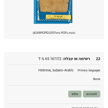
נמצא בPGP מאז
2017
PGPID
8269
הצגת 
22
רשימה או טבלה
T-S AS 147.172
תגים
Hebrew, Judaeo-Arabic
Primary languages
None
wine
account