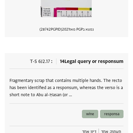
נמצא בPGP מאז
2021
PGPID
28742
הצגת 
T-S 6J2.17
14
Legal query or responsum
תגים
Fragmentary scrap that contains multiple hands. The recto
has been identified as a responsum, whereas the verso is a
short note to Abu al-Ḥasan (or …
wine
responsa
תעתוק אחד
דיון אחד