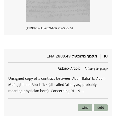
נמצא בPGP מאז
2026
PGPID
41390
הצגת 
10
מסמך משפטי
ENA 2808.49
תגים
Judaeo-Arabic
Primary language
Unsigned copy of a contract between Abū l-Bahāʾ b. Abū l-
Mufaḍḍal and Abū l-ʿIzz (all called 'al-rayyis,' probably
meaning physician here). Concerning 91 + 9 …
wine
debt