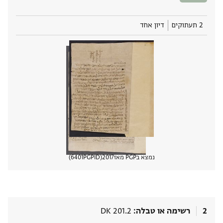
2 תעתוקים
דיון אחד
נמצא בPGP מאז
2017
PGPID
6401
הצגת 
2
רשימה או טבלה
DK 201.2