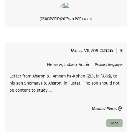
נמצא בPGP מאז
2017
PGPID
12303
הצגת 
5
מכתב
Moss. VII,209
תגים
Hebrew, Judaeo-Arabic
Primary languages
Letter from Aharon b. ʿAmram ha-Kohen (ZL), in ʿAkkā, to
his son Shemarya b. Aharon, in Fustat. The son should not
be content to study …
1
Related Places
wine