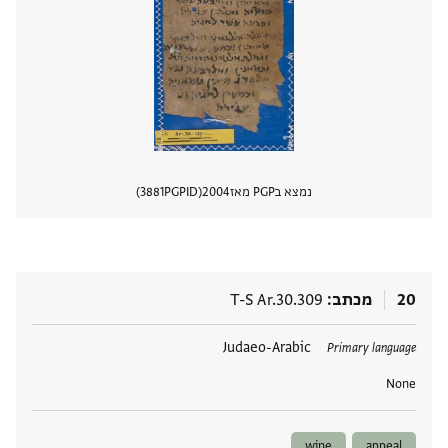
נמצא בPGP מאז
2004
PGPID
3881
הצגת 
20
מכתב
T-S Ar.30.309
תגים
Judaeo-Arabic
Primary language
None
wine
appeal