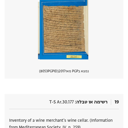
נמצא בPGP מאז
2017
PGPID
8053
הצגת 
19
רשימה או טבלה
T-S Ar.30.177
תגים
Inventory of a wine merchant's wine cellar. (Information
from Mediterranean Society, IV, p. 259)