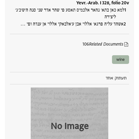
Yevr.-Arab. I 328, folio 20v
למא כאן בתא׳ נהאר אלכמיס תאסע פי שהר אדר שני סנה ה׳ש׳כ׳ג׳
ליצירה
אשהד עליה פרגא׳ אללוי אבן ע׳אלבאקי אללוי אן ענדה ופי ‮…
106
Related Documents
wine
תעתוק אחד
No Image