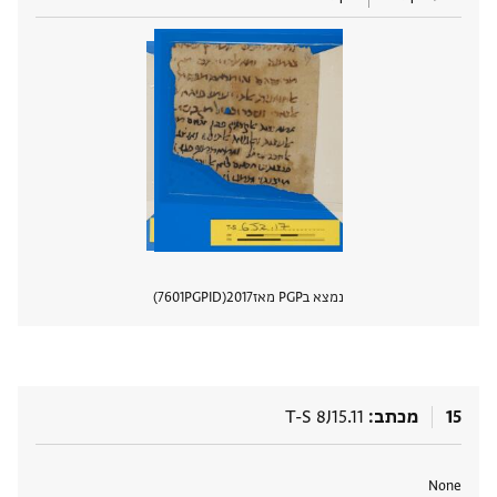
נמצא בPGP מאז
2017
PGPID
7601
הצגת 
15
מכתב
T-S 8J15.11
תגים
None