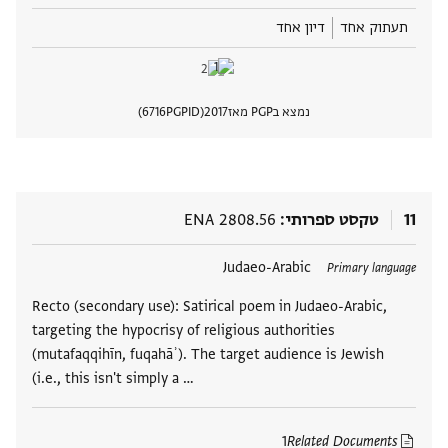
תעתוק אחד
דיון אחד
נמצא בPGP מאז
2017
PGPID
6716
הצגת 
11
טקסט ספרותי
ENA 2808.56
תגים
Judaeo-Arabic
Primary language
Recto (secondary use): Satirical poem in Judaeo-Arabic,
targeting the hypocrisy of religious authorities
(mutafaqqihīn, fuqahāʾ). The target audience is Jewish
(i.e., this isn't simply a …
1
Related Documents