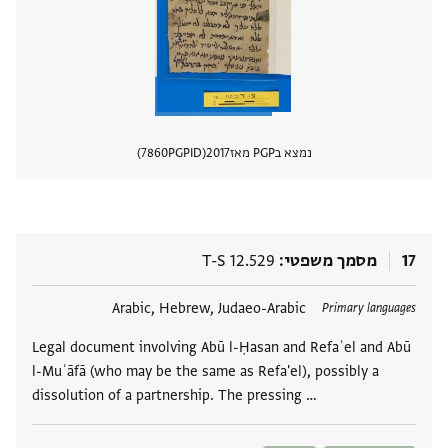
נמצא בPGP מאז
2017
PGPID
7860
הצגת 
17
מסמך משפטי
T-S 12.529
תגים
Arabic, Hebrew, Judaeo-Arabic
Primary languages
Legal document involving Abū l-Ḥasan and Refaʾel and Abū
l-Muʿāfā (who may be the same as Refa'el), possibly a
dissolution of a partnership. The pressing …