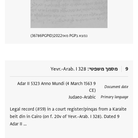
נמצא בPGP מאז
2022
PGPID
36786
הצגת 
9
מסמך משפטי
Yevr.-Arab. I 328
תגים
9 Adar II 5323 Anno Mundi (4 March 1563
Document date
CE)
Judaeo-Arabic
Primary language
Legal record (#59) in a court register/pinqas from a Karaite
beit din in Cairo (on f. 20v of Yevr.-Arab. I 328). Dated 9
Adar II …