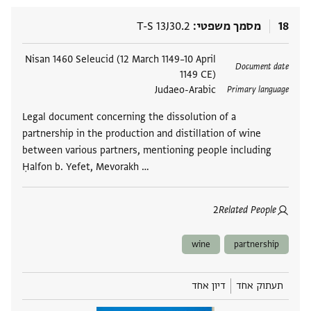
18
מסמך משפטי
T-S 13J30.2
תגים
Nisan 1460 Seleucid (12 March 1149–10 April
Document date
1149 CE)
Judaeo-Arabic
Primary language
Legal document concerning the dissolution of a
partnership in the production and distillation of wine
between various partners, mentioning people including
Ḥalfon b. Yefet, Mevorakh …
2
Related People
wine
partnership
תעתוק אחד
דיון אחד