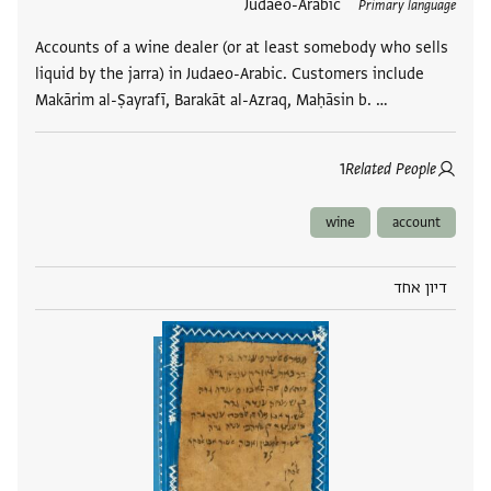
תגים
Judaeo-Arabic
Primary language
Accounts of a wine dealer (or at least somebody who sells
liquid by the jarra) in Judaeo-Arabic. Customers include
Makārim al-Ṣayrafī, Barakāt al-Azraq, Maḥāsin b. …
1
Related People
wine
account
דיון אחד