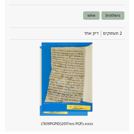
wine
brothers
2 תעתוקים
דיון אחד
נמצא בPGP מאז
2017
PGPID
7659
הצגת 