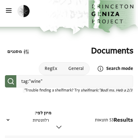
דף הבית
דילוג לתוכן
הפעלת מצב כהה
פתי
Documents
מסננים
Open search mode help
RegEx
General
Search mode
Trouble finding a shelfmark? Try
shelfmark:"Bodl ms. Heb a 2/3"
מיון לפי
Results
53 תוצאות