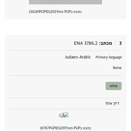
נמצא בPGP מאז
2021
PGPID
34281
הצגת 
3
מכתב
ENA 3786.2
תגים
Judaeo-Arabic
Primary language
None
wine
דיון אחד
נמצא בPGP מאז
2017
PGPID
6767
הצגת 