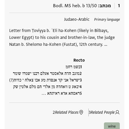
1
מכתב
Bodl. MS heb. b 13/50
תגים
Judaeo-Arabic
Primary language
Letter from Ṭoviyya b. ʿEli ha-Kohen (likely in Bilbays,
Lower Egypt) to his cousin and brother-in-law, the judge
Natan b. Shelomo ha-Kohen (Fustat), 12th century. …
Recto
בשמ רחמ
מוגב הדה אלאסטר אעלם רבנו ישמרו שומר
ישראל אני קד אנפדת מע אבו צאלח י כדוה(?)
יבאע ט וואחדה מן אלדי הם מלם אלטין שק
ראסהא אדא ראיתהא ‮…
2
Related Places
3
Related People
wine