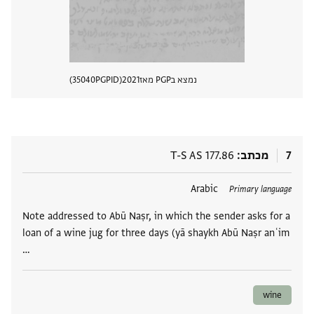
נמצא בPGP מאז
2021
PGPID
35040
הצגת 
7
מכתב
T-S AS 177.86
תגים
Arabic
Primary language
Note addressed to Abū Naṣr, in which the sender asks for a
loan of a wine jug for three days (yā shaykh Abū Naṣr anʿim
…
wine