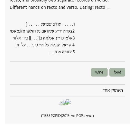
recto, and probably two separate records on verso.
Different hands on recto and verso. Dating: recto …
. . . . . ואלש שמואל . . . . . [
צקדה ידיע אלעואם נע וחלפו אלגמאעה
אלמדכורין אעלאה ב[[. . .]] ביוי אלהי
ישראל הנגלה על הר סיני . . עלי ה[
התורה אנה‮…
wine
food
תעתוק אחד
נמצא בPGP מאז
2017
PGPID
11838
הצגת 