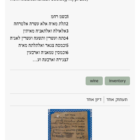
בשמ רחמ
תלת מאיה אלא עשרה אלטרחה
אלאולה ואלתאניה מאיתין
סתה ועשרין ותשעה ועשרין לאגיה
וכמסה צגאר ואלתלתה מאיה
וכמסין טמאניה וארבעין
צגירה וארבעה וע‮…
wine
inventory
תעתוק אחד
דיון אחד