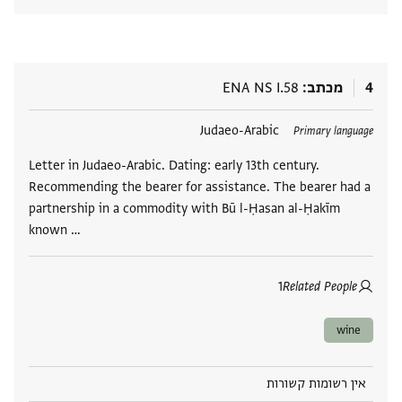
4
מכתב
ENA NS I.58
תגים
Judaeo-Arabic
Primary language
Letter in Judaeo-Arabic. Dating: early 13th century.
Recommending the bearer for assistance. The bearer had a
partnership in a commodity with Bū l-Ḥasan al-Ḥakīm
known …
1
Related People
wine
אין רשומות קשורות