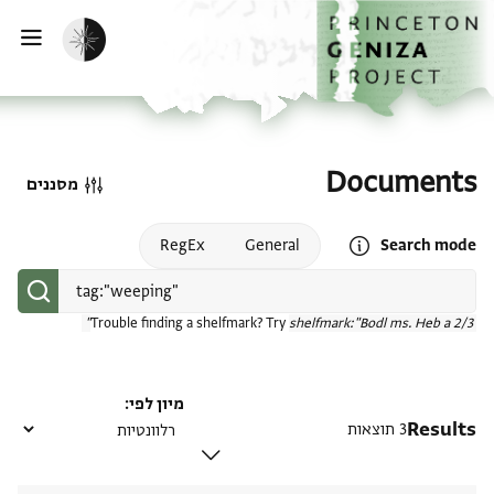
דף הבית
דילוג לתוכן
הפעלת מצב כהה
פתי
Documents
מסננים
Open search mode help
RegEx
General
Search mode
Trouble finding a shelfmark? Try
shelfmark:"Bodl ms. Heb a 2/3"
מיון לפי
Results
3 תוצאות