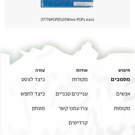
נמצא בPGP מאז
2018
PGPID
17778
הצגת 
חיפוש
אודות
עזרה
מסמכים
מקורות
כיצד לצטט
אנשים
עניינים טכניים
כיצד לחפש
מקומות
צרו עמנו קשר
מונחון
קרדיטים