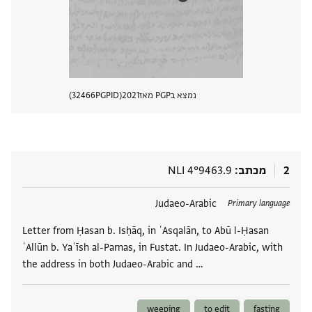
נמצא בPGP מאז
2021
PGPID
32466
הצגת 
2
מכתב
NLI 4°9463.9
תגים
Judaeo-Arabic
Primary language
Letter from Ḥasan b. Isḥāq, in ʿAsqalān, to Abū l-Ḥasan
ʿAllūn b. Yaʿīsh al-Parnas, in Fustat. In Judaeo-Arabic, with
the address in both Judaeo-Arabic and …
weeping
to edit
fasting