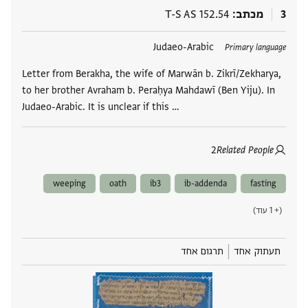
3
מכתב
T-S AS 152.54
תגים
Judaeo-Arabic
Primary language
Letter from Berakha, the wife of Marwān b. Zikrī/Zekharya,
to her brother Avraham b. Peraḥya Mahdawī (Ben Yiju). In
Judaeo-Arabic. It is unclear if this …
2
Related People
weeping
oath
ib3
ib-addenda
fasting
(+ 1 עוד)
תעתוק אחד
תרגום אחד