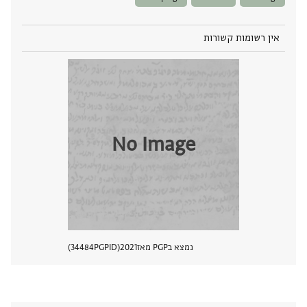
אין רשומות קשורות
No Image
נמצא בPGP מאז
2021
PGPID
34484
הצגת 