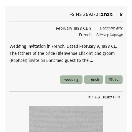
8
מכתב
T-S NS 269.170
תגים
9 February 1888 CE
Document date
French
Primary language
Wedding Invitation in French. Dated February 9, 1888 CE.
The fathers of the bride (Bienvenue Eliakim) and groom
(Raphaël) invite an unnamed guest to the …
wedding
french
19th c
אין רשומות קשורות