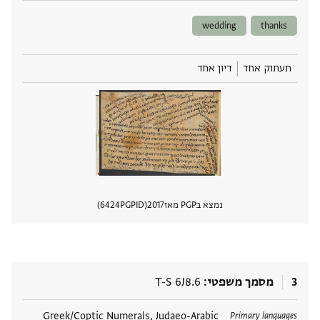
wedding
thanks
תעתוק אחד
דיון אחד
נמצא בPGP מאז
2017
PGPID
6424
הצגת 
3
מסמך משפטי
T-S 6J8.6
תגים
Greek/Coptic Numerals, Judaeo-Arabic
Primary languages