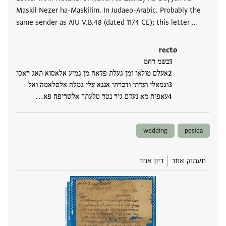
Maskil Nezer ha-Maskilim. In Judaeo-Arabic. Probably the
same sender as AIU V.B.48 (dated 1174 CE); this letter …
recto
בשמ רחמ
אעלם מולאי ומן געלת פדאה מן גמיע אלאסוא תאג ראסי
וגמאלי ועדתי ודכרתי אננא עלי גמלה אלסלאמה ואל
עאפיה מא נעדם גיר נטר טלעתך אלשריפה פא‮…
wedding
pesiqa
תעתוק אחד
דיון אחד