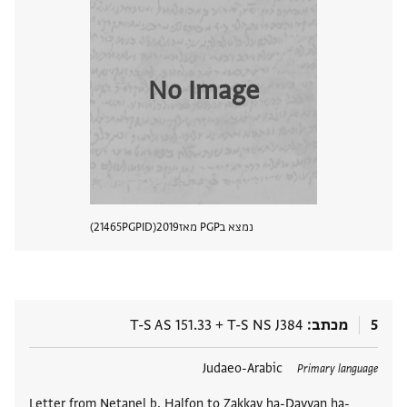
No Image
נמצא בPGP מאז
2019
PGPID
21465
הצגת 
5
מכתב
T-S NS J384
+
T-S AS 151.33
תגים
Judaeo-Arabic
Primary language
Letter from Netanel b. Ḥalfon to Zakkay ha-Dayyan ha-