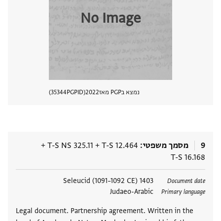
No Image
נמצא בPGP מאז
2022
PGPID
35344
הצגת 
9
מסמך משפטי
T-S 12.464
+
T-S NS 325.11
+
T-S 16.168
תגים
1403 Seleucid (1091–1092 CE)
Document date
Judaeo-Arabic
Primary language
Legal document. Partnership agreement. Written in the