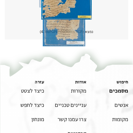
נמצא בPGP מאז
2004
PGPID
4286
הצגת 
חיפוש
אודות
עזרה
מסמכים
מקורות
כיצד לצטט
אנשים
עניינים טכניים
כיצד לחפש
מקומות
צרו עמנו קשר
מונחון