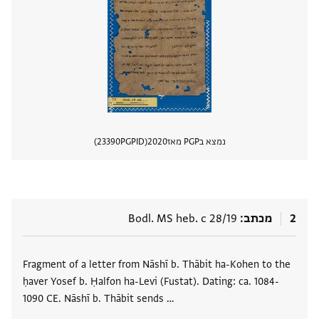
נמצא בPGP מאז
2020
PGPID
23390
הצגת 
2
מכתב
Bodl. MS heb. c 28/19
תגים
Fragment of a letter from Nāshī b. Thābit ha-Kohen to the
ḥaver Yosef b. Ḥalfon ha-Levi (Fustat). Dating: ca. 1084-
1090 CE. Nāshī b. Thābit sends …