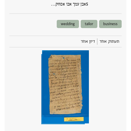
אבן עמך אבו אסחק‮…
wedding
tailor
business
תעתוק אחד
דיון אחד