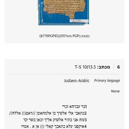
נמצא בPGP מאז
2017
PGPID
8779
הצגת 
6
מכתב
T-S 10J13.5
תגים
Judaeo-Arabic
Primary language
None
בר עבדהא זכרי
כתאבי אלי אלשיך בו אלמחאסן //דאם(!) אללה//
עזה אני כתיר אלשוק אליך וכאן בשר קד
אוקפני עלא כתאבך קאלי (!) אן א . אסרו