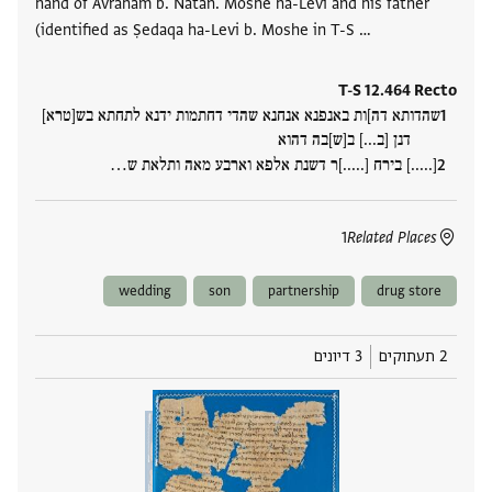
hand of Avraham b. Natan. Moshe ha-Levi and his father
(identified as Ṣedaqa ha-Levi b. Moshe in T-S …
T-S 12.464 Recto
שהדותא דה]ות באנפנא אנחנא שהדי דחתמות ידנא לתחתא בש[טרא]
דנן [ב...] ב[ש]בה דהוא
[.....] בירח [.....]ר דשנת אלפא וארבע מאה ותלאת ש‮…
1
Related Places
wedding
son
partnership
drug store
2 תעתוקים
3 דיונים