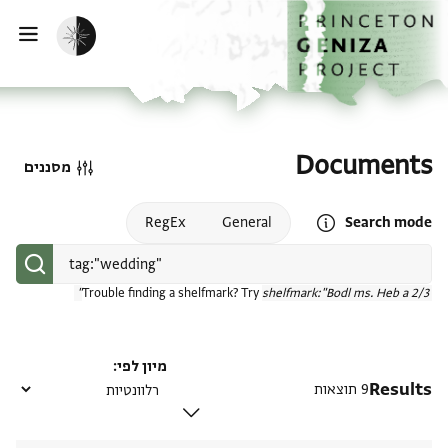
דף הבית
דילוג לתוכן
הפעלת מצב כהה
פתי
Documents
מסננים
Open search mode help
RegEx
General
Search mode
Trouble finding a shelfmark? Try
shelfmark:"Bodl ms. Heb a 2/3"
מיון לפי
Results
9 תוצאות