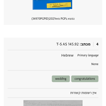
נמצא בPGP מאז
2021
PGPID
34970
הצגת 
4
מכתב
T-S AS 145.92
תגים
Hebrew
Primary language
None
wedding
congratulations
אין רשומות קשורות