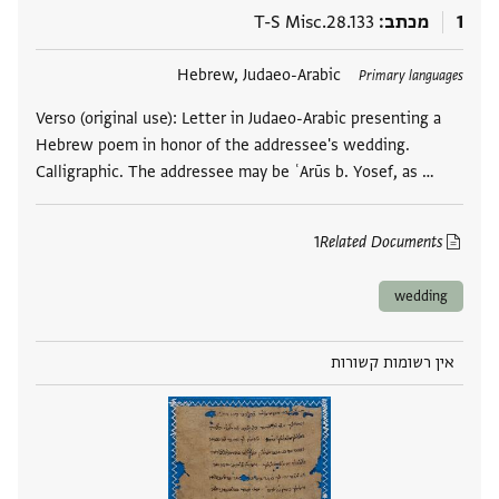
1
מכתב
T-S Misc.28.133
תגים
Hebrew, Judaeo-Arabic
Primary languages
Verso (original use): Letter in Judaeo-Arabic presenting a
Hebrew poem in honor of the addressee's wedding.
Calligraphic. The addressee may be ʿArūs b. Yosef, as …
1
Related Documents
wedding
אין רשומות קשורות