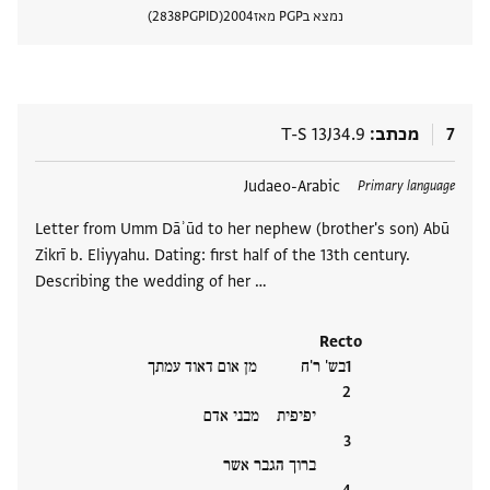
נמצא בPGP מאז
2004
PGPID
2838
הצגת 
7
מכתב
T-S 13J34.9
תגים
Judaeo-Arabic
Primary language
Letter from Umm Dāʾūd to her nephew (brother's son) Abū
Zikrī b. Eliyyahu. Dating: first half of the 13th century.
Describing the wedding of her …
Recto
בש' ר'ח מן אום דאוד עמתך
יפיפית מבני אדם
ברוך הגבר אשר