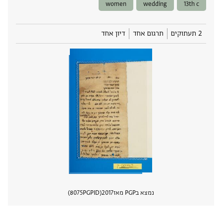
women
wedding
13th c
2 תעתוקים
תרגום אחד
דיון אחד
נמצא בPGP מאז
2017
PGPID
8075
הצגת 