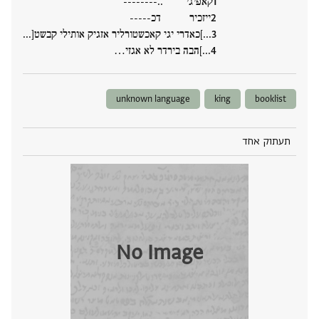
קאפיגי ..--------
ייזכיר דכ-----
...]כאדרי יגי קאכשטורליר אזגיק אותילי קבשט[...
...]הבה בירדר לא אגזי‮…
unknown language
king
booklist
תעתוק אחד
No Image