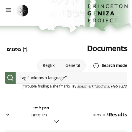
דף הבית
דילוג לתוכן
הפעלת מצב כהה
פתי
Documents
מסננים
Open search mode help
RegEx
General
Search mode
Trouble finding a shelfmark? Try
shelfmark:"Bodl ms. Heb a 2/3"
מיון לפי
Results
8 תוצאות