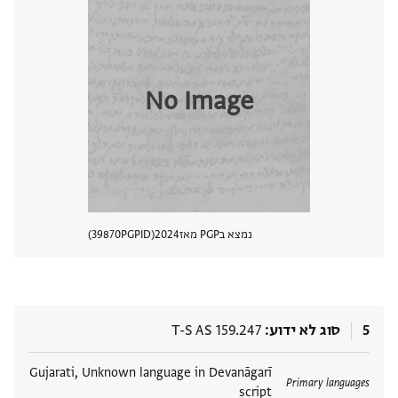
No Image
נמצא בPGP מאז
2024
PGPID
39870
הצגת 
5
סוג לא ידוע
T-S AS 159.247
תגים
Gujarati, Unknown language in Devanāgarī
Primary languages
script