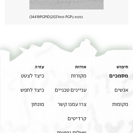
נמצא בPGP מאז
2021
PGPID
34419
הצגת 
חיפוש
אודות
עזרה
מסמכים
מקורות
כיצד לצטט
אנשים
עניינים טכניים
כיצד לחפש
מקומות
צרו עמנו קשר
מונחון
קרדיטים
שאלות נפוצות