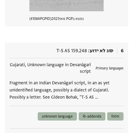
נמצא בPGP מאז
2025
PGPID
41086
הצגת 
6
סוג לא ידוע
T-S AS 159.248
תגים
Gujarati, Unknown language in Devanāgarī
Primary languages
script
Fragment in an Indian Devanāgarī script, in an as yet
unidentified language, possibly a dialect of Gujarati.
Possibly a letter. See Gideon Bohak, "T-S AS …
unknown language
ib-addenda
fotm