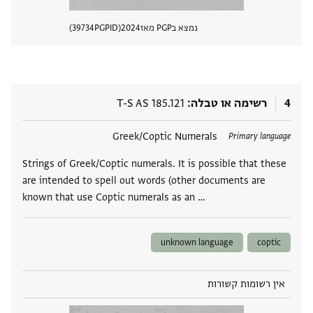
נמצא בPGP מאז
2024
PGPID
39734
הצגת 
4
רשימה או טבלה
T-S AS 185.121
תגים
Greek/Coptic Numerals
Primary language
Strings of Greek/Coptic numerals. It is possible that these
are intended to spell out words (other documents are
known that use Coptic numerals as an …
unknown language
coptic
אין רשומות קשורות