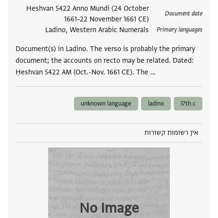
תגים
Heshvan 5422 Anno Mundi (24 October
Document date
1661–22 November 1661 CE)
Ladino, Western Arabic Numerals
Primary languages
Document(s) in Ladino. The verso is probably the primary
document; the accounts on recto may be related. Dated:
Ḥeshvan 5422 AM (Oct.-Nov. 1661 CE). The …
unknown language
ladino
17th c
אין רשומות קשורות
No Image