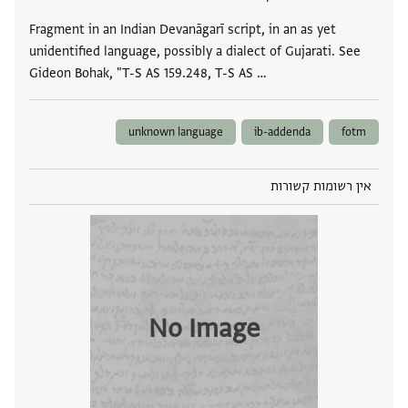
Fragment in an Indian Devanāgarī script, in an as yet
unidentified language, possibly a dialect of Gujarati. See
Gideon Bohak, "T-S AS 159.248, T-S AS …
unknown language
ib-addenda
fotm
אין רשומות קשורות
No Image