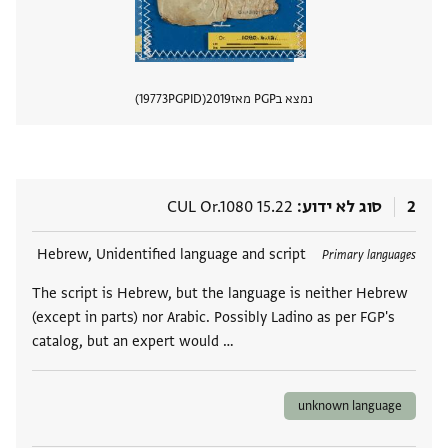
נמצא בPGP מאז
2019
PGPID
19773
הצגת 
2
סוג לא ידוע
CUL Or.1080 15.22
תגים
Hebrew, Unidentified language and script
Primary languages
The script is Hebrew, but the language is neither Hebrew
(except in parts) nor Arabic. Possibly Ladino as per FGP's
catalog, but an expert would …
unknown language