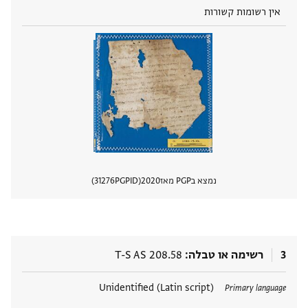
אין רשומות קשורות
נמצא בPGP מאז
2020
PGPID
31276
הצגת 
3
רשימה או טבלה
T-S AS 208.58
תגים
Unidentified (Latin script)
Primary language