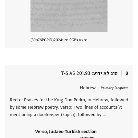
נמצא בPGP מאז
2024
PGPID
39876
הצגת 
8
סוג לא ידוע
T-S AS 201.93
תגים
Hebrew
Primary language
Recto: Praises for the King Don Pedro, in Hebrew, followed
by some Hebrew poetry. Verso: Two lines of accounts(?)
mentioning a doorkeeper (kapıcı), followed by …
Verso, Judaeo-Turkish section