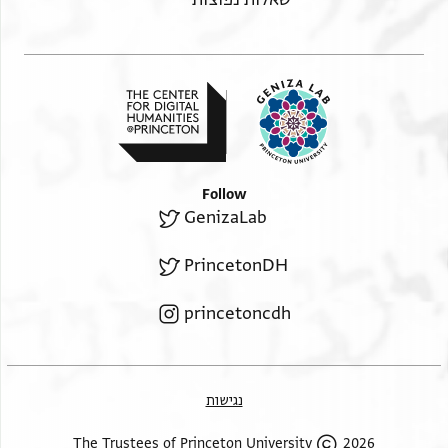
Follow
GenizaLab
PrincetonDH
princetoncdh
נגישות
2026 The Trustees of Princeton University