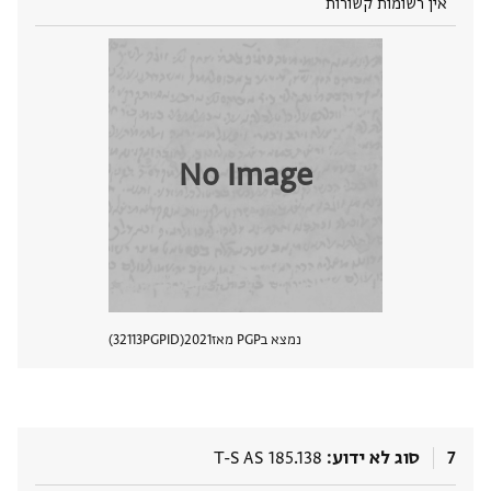
אין רשומות קשורות
No Image
נמצא בPGP מאז
2021
PGPID
32113
הצגת 
7
סוג לא ידוע
T-S AS 185.138