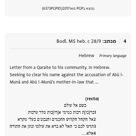
נמצא בPGP מאז
2017
PGPID
6373
הצגת 
4
מכתב
Bodl. MS heb. c 28/9
תגים
Hebrew
Primary language
Letter from a Qaraite to his community. In Hebrew.
Seeking to clear his name against the accusation of Abū l-
Munā and Abū l-Munā's mother-in-law that …
(recto)
בשם אל עולם
בר[כו]ת רבות כמימי א[רו]בות מדר ערבות
אל הקהל הקדוש החכמים והנבונים בעלי מקרא
תדעו לכם כי האל לא ברא את עולמו ונתן את התורה
אלא‮…