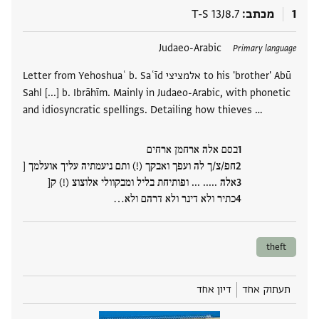
1
מכתב
T-S 13J8.7
תגים
Judaeo-Arabic
Primary language
Letter from Yehoshuaʿ b. Saʿīd אלמציצי to his 'brother' Abū
Sahl [...] b. Ibrāhīm. Mainly in Judaeo-Arabic, with phonetic
and idiosyncratic spellings. Detailing how thieves …
בסם אלה ארחמן ארחים
חפ/צ/ך לה ועפך ואבקך (!) ותם ניעמתיה עליך אועלמך [
אלה ..... ... ופותיחת בליל ומבקוולי אלוצוצ (!) ק[
כתיר ולא דינר ולא דרהם ולא‮…
theft
תעתוק אחד
דיון אחד