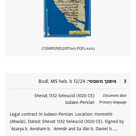
נמצא בPGP מאז
2017
PGPID
7290
הצגת 
3
מסמך משפטי
Bodl. MS heb. b 12/24
תגים
Shevaṭ 1332 Seleucid (1020 CE)
Document date
Judaeo-Persian
Primary language
Legal contract in Judaeo-Persian. Location: Hormshīr
(Ahwāz). Dated: Shevat 1332 Seleucid (1020 CE). Signed by
ʿAzarya b. Avraham b. ʿAmmār and Saʿdān b. Daniel b. …