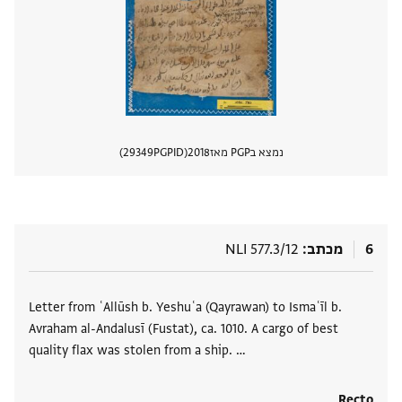
נמצא בPGP מאז
2018
PGPID
29349
הצגת 
6
מכתב
NLI 577.3/12
תגים
Letter from ʿAllūsh b. Yeshuʿa (Qayrawan) to Ismaʿīl b.
Avraham al-Andalusī (Fustat), ca. 1010. A cargo of best
quality flax was stolen from a ship. …
Recto