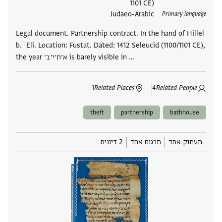
1101 CE)
Judaeo-Arabic
Primary language
Legal document. Partnership contract. In the hand of Hillel
b. ʿEli. Location: Fustat. Dated: 1412 Seleucid (1100/1101 CE),
the year א׳ת׳י׳ב׳ is barely visible in …
1
Related Places
4
Related People
theft
partnership
bathhouse
תעתוק אחד
תרגום אחד
2 דיונים