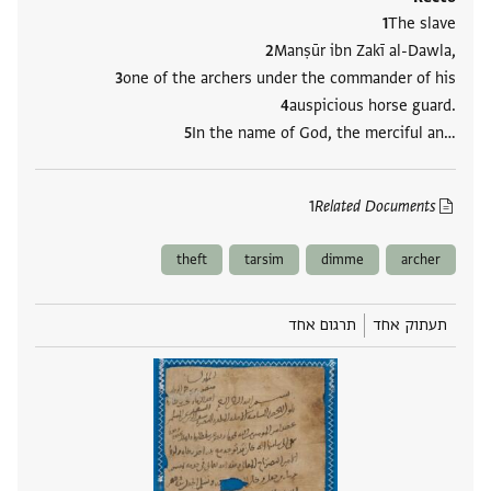
The slave
Manṣūr ibn Zakī al-Dawla,
one of the archers under the commander of his
auspicious horse guard.
In the name of God, the merciful an‮…
1
Related Documents
theft
tarsim
dimme
archer
תעתוק אחד
תרגום אחד