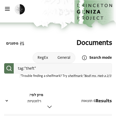
דף הבית
דילוג לתוכן
הפעלת מצב כהה
פתי
Documents
מסננים
Open search mode help
RegEx
General
Search mode
Trouble finding a shelfmark? Try
shelfmark:"Bodl ms. Heb a 2/3"
מיון לפי
Results
6 תוצאות