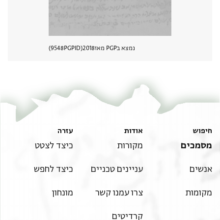
נמצא בPGP מאז
2018
PGPID
9548
הצגת 
חיפוש
אודות
עזרה
מסמכים
מקורות
כיצד לצטט
אנשים
עניינים טכניים
כיצד לחפש
מקומות
צרו עמנו קשר
מונחון
קרדיטים