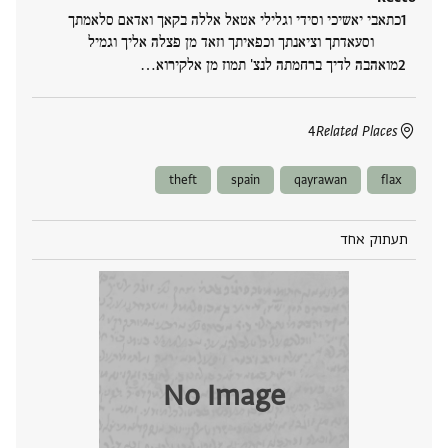
כתאבי יאשיכי וסידי וגלילי אטאל אללה בקאך ואדאם סלאמתך
וסעאדתך וציאנתך וכפאיתך וזאד מן פצלה אליך וגמיל
מואהבה לדיך ברחמתה לנצ' תמוז מן אלקירוא‮…
4
Related Places
theft
spain
qayrawan
flax
תעתוק אחד
No Image