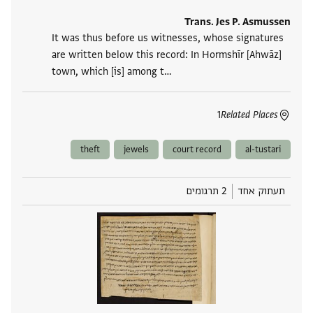
Trans. Jes P. Asmussen
It was thus before us witnesses, whose signatures
are written below this record: In Hormshīr [Ahwāz]
town, which [is] among t‮…
1
Related Places
theft
jewels
court record
al-tustari
תעתוק אחד
2 תרגומים