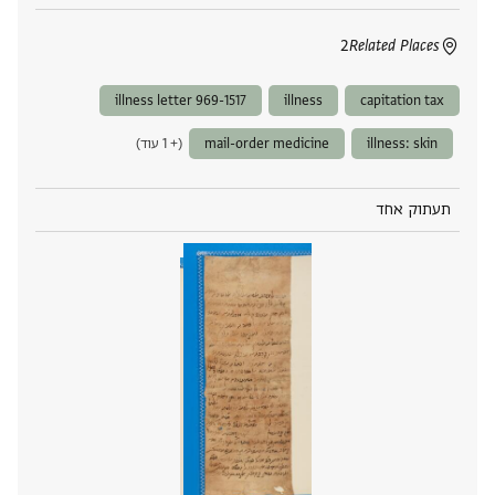
2
Related Places
illness letter 969-1517
illness
capitation tax
illness: skin
mail-order medicine
(+ 1 עוד)
תעתוק אחד