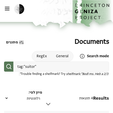
דף הבית
דילוג לתוכן
הפעלת מצב כהה
פתי
Documents
מסננים
Open search mode help
RegEx
General
Search mode
Trouble finding a shelfmark? Try
shelfmark:"Bodl ms. Heb a 2/3"
מיון לפי
Results
4 תוצאות