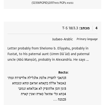
נמצא בPGP מאז
2017
PGPID
12356
הצגת 
4
מכתב
T-S 18J3.3
תגים
Judaeo-Arabic
Primary language
Letter probably from Shelomo b. Eliyyahu, probably in
Fustat, to his paternal aunt (Umm Dāʾūd) and paternal
uncle (Abū Manṣūr), probably in Alexandria. He says …
Recto:
כתאבי לחצרת אלסת אלגלילה אלרשידה עמתי
אטאל אללה בקאהא ואדאם עזהא ונעמהא
ומן חסן אלתופיק לא אכלאהא וגמעני
בהא עלי אחואל סארה ואעין קארה
במנה ‮…