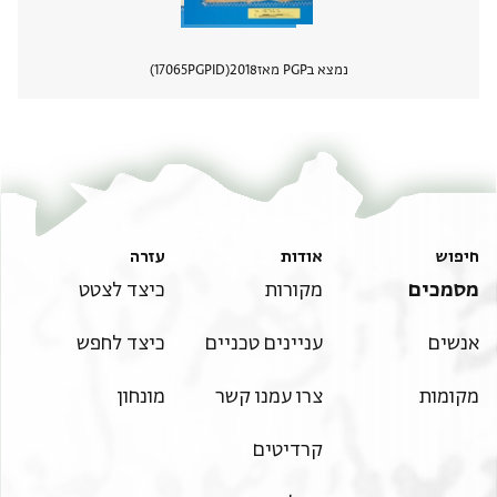
נמצא בPGP מאז
2018
PGPID
17065
הצגת 
חיפוש
אודות
עזרה
מסמכים
מקורות
כיצד לצטט
אנשים
עניינים טכניים
כיצד לחפש
מקומות
צרו עמנו קשר
מונחון
קרדיטים