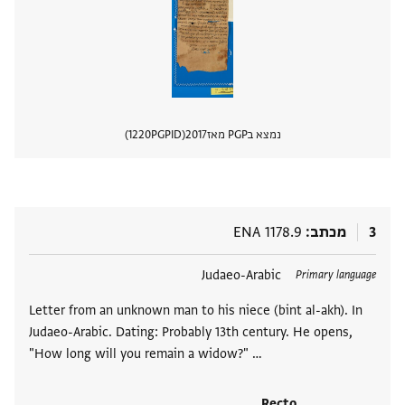
נמצא בPGP מאז
2017
PGPID
1220
הצגת 
3
מכתב
ENA 1178.9
תגים
Judaeo-Arabic
Primary language
Letter from an unknown man to his niece (bint al-akh). In
Judaeo-Arabic. Dating: Probably 13th century. He opens,
"How long will you remain a widow?" …
Recto