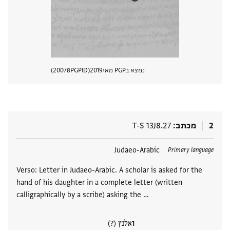
נמצא בPGP מאז
2019
PGPID
20078
הצגת 
2
מכתב
T-S 13J8.27
תגים
Judaeo-Arabic
Primary language
Verso: Letter in Judaeo-Arabic. A scholar is asked for the
hand of his daughter in a complete letter (written
calligraphically by a scribe) asking the …
אלנץ (?)