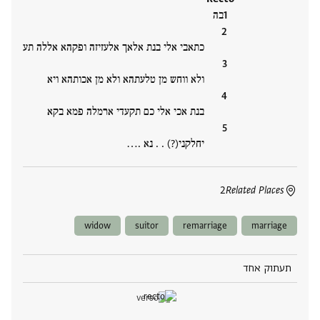
בה
כתאבי אלי בנת אלאך אלעזיזה ופקהא אללה תע
ולא ווחש מן טלעתהא ולא מן אכותהא ויא
בנת אכי אלי כם תקעדי ארמלה פמא בקא
יחלקני(?) . . נא .‮…
2
Related Places
widow
suitor
remarriage
marriage
תעתוק אחד