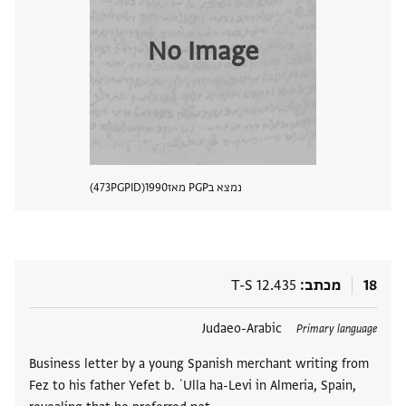
No Image
נמצא בPGP מאז
1990
PGPID
473
הצגת 
18
מכתב
T-S 12.435
תגים
Judaeo-Arabic
Primary language
Business letter by a young Spanish merchant writing from
Fez to his father Yefet b. ʿUlla ha-Levi in Almeria, Spain,