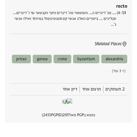
recto
(1–4) .... מג' דינרים ה.... והמשאוי מה' דינרים וחצי הקנטאר עד ו' דינרים....
תבלינים .... ביומיים האלה אנשי קונסטנטינופול במיוחד ואילו אנשי
ג'‮…
3
Related Places
prices
genoa
crete
byzantium
alexandria
(+ 3 עוד)
2 תעתוקים
תרגום אחד
דיון אחד
נמצא בPGP מאז
2017
PGPID
2455
הצגת 