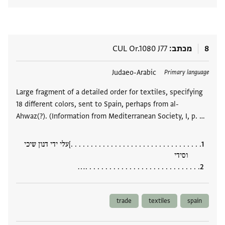
8
מכתב
CUL Or.1080 J77
תגים
Judaeo-Arabic
Primary language
Large fragment of a detailed order for textiles, specifying
18 different colors, sent to Spain, perhaps from al-
Ahwaz(?). (Information from Mediterranean Society, I, p. …
. . . . . . . . . . . . . . . . . . . . . . . . . . . . . . . . .]עלי ידי דנון שיכי
וסידי
. . . . . . . . . . . . . . . . . . . . . . . . . . . . .‮…
trade
textiles
spain