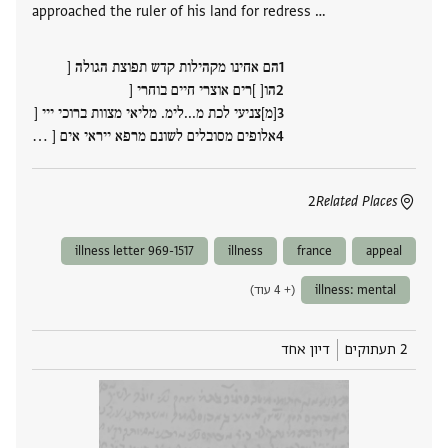
approached the ruler of his land for redress …
הם אחינו מקהילות קדש תפוצת הגולה [
הו[ ]רים אוצרי חיים בוחרי [
[מ]צניעי לכת מ...לימ. מליאי מצוות ברוכי ייי [
אלופים מסובלים לשונם מרפא ייראי אים [ ‮…
2
Related Places
illness letter 969-1517
illness
france
appeal
illness: mental
(+ 4 עוד)
2 תעתוקים
דיון אחד