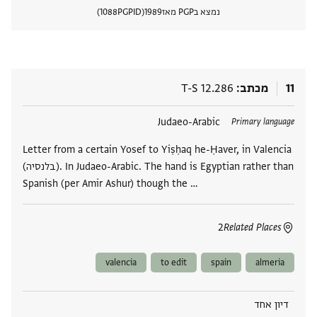
נמצא בPGP מאז
1989
PGPID
1088
הצגת 
11
מכתב
T-S 12.286
תגים
Judaeo-Arabic
Primary language
Letter from a certain Yosef to Yiṣḥaq he-Ḥaver, in Valencia
(בלנסיה). In Judaeo-Arabic. The hand is Egyptian rather than
Spanish (per Amir Ashur) though the …
2
Related Places
valencia
to edit
spain
almeria
דיון אחד