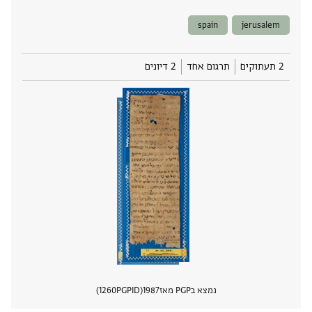
spain
jerusalem
2 תעתוקים
תרגום אחד
2 דיונים
נמצא בPGP מאז
1987
PGPID
1260
הצגת 