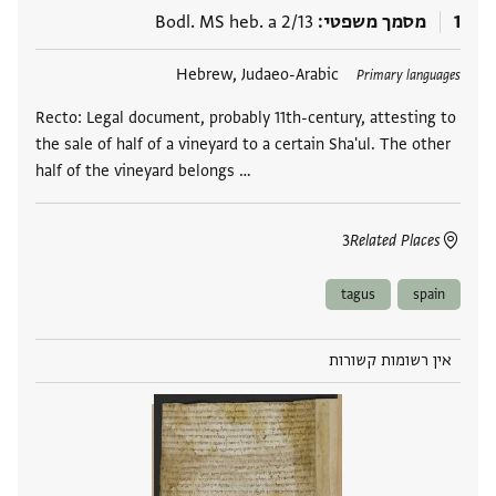
1
מסמך משפטי
Bodl. MS heb. a 2/13
תגים
Hebrew, Judaeo-Arabic
Primary languages
Recto: Legal document, probably 11th-century, attesting to
the sale of half of a vineyard to a certain Sha'ul. The other
half of the vineyard belongs …
3
Related Places
tagus
spain
אין רשומות קשורות