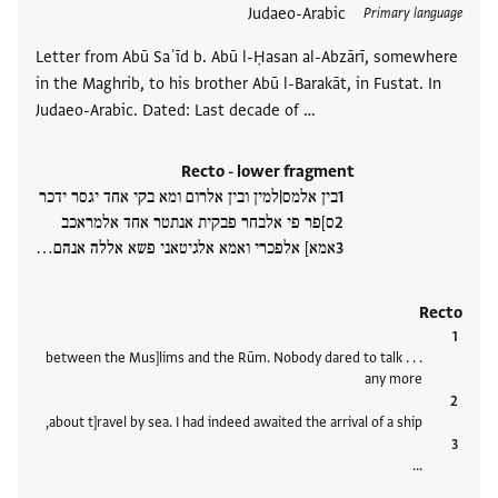
Judaeo-Arabic
Primary language
Letter from Abū Saʿīd b. Abū l-Ḥasan al-Abzārī, somewhere
in the Maghrib, to his brother Abū l-Barakāt, in Fustat. In
Judaeo-Arabic. Dated: Last decade of …
Recto - lower fragment
בין אלמס|למין ובין אלרום ומא בקי אחד יגסר ידכר
ס]פר פי אלבחר פבקית אנתטר אחד אלמראכב
אמא] אלפכרי ואמא אלגיטאני פשא אללה אנהם‮…
Recto
. . . between the Mus]lims and the Rūm. Nobody dared to talk
any more
about t]ravel by sea. I had indeed awaited the arrival of a ship,
‮…