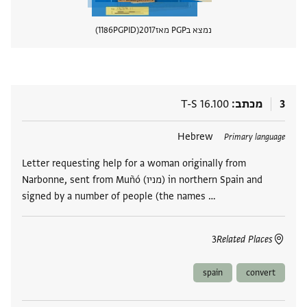
נמצא בPGP מאז
2017
PGPID
1186
הצגת 
3
מכתב
T-S 16.100
תגים
Hebrew
Primary language
Letter requesting help for a woman originally from
Narbonne, sent from Muñó (מניו) in northern Spain and
signed by a number of people (the names …
3
Related Places
spain
convert