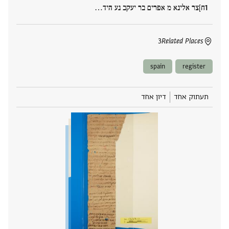
ח]צר אלינא מ אפרים בר יעקב נע היד‮…
3
Related Places
spain
register
תעתוק אחד
דיון אחד