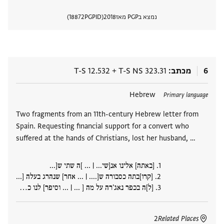
נמצא בPGP מאז
2018
PGPID
18872
הצגת 
6
מכתב
T-S NS 323.31
+
T-S 12.532
תגים
Hebrew
Primary language
Two fragments from an 11th-century Hebrew letter from
Spain. Requesting financial support for a convert who
suffered at the hands of Christians, lost her husband, …
1.
[באתה] אלינו אנ[שי... | ... ]ה שתי ש[...
2.
[קרו]בתה כסבורה ש[.... | ... אחר] שנהרג בעלה [...
3.
[ל]ה בכפר נאג'רה על מה [ ... | ... וסיפר] לנו כ‮…
2
Related Places