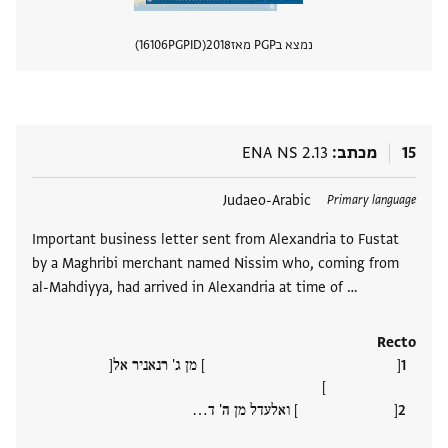
נמצא בPGP מאז
2018
PGPID
16106
הצגת 
15
מכתב
ENA NS 2.13
תגים
Judaeo-Arabic
Primary language
Important business letter sent from Alexandria to Fustat
by a Maghribi merchant named Nissim who, coming from
al-Mahdiyya, had arrived in Alexandria at time of …
Recto
[ ] מן ג' רנאניר אל[
]
[ ] ואלעדל מן ה' ד‮…