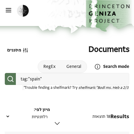
דף הבית
דילוג לתוכן
הפעלת מצב כהה
פתי
Documents
מסננים
Open search mode help
RegEx
General
Search mode
Trouble finding a shelfmark? Try
shelfmark:"Bodl ms. Heb a 2/3"
מיון לפי
Results
18 תוצאות