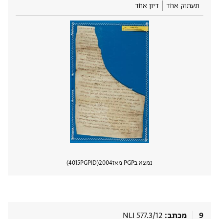
תעתוק אחד
דיון אחד
נמצא בPGP מאז
2004
PGPID
4015
הצגת 
9
מכתב
NLI 577.3/12