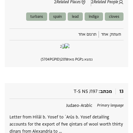
2
Related Places
2
Related People
turbans
spain
lead
indigo
cloves
תעתוק אחד
תרגום אחד
נמצא בPGP מאז
2018
PGPID
5704
הצגת 
13
מכתב
T-S NS J197
תגים
Judaeo-Arabic
Primary language
Letter from Hilāl b. Yosef to ʿArūs b. Yosef detailing
accounts for the export of five qintars of wool worth thirty
dinars from Alexandria to …