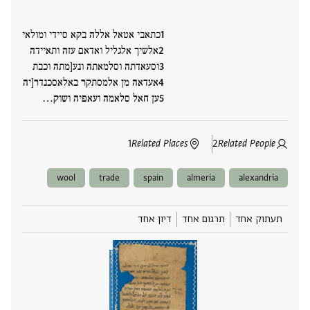
כתאבי אטאל אללה בקא סיידי ומולאי
אלשיך אלגליל ואדאם עזה ותאיידה
וסעאדתה וסלמאתה ונע[מתה וכבת
אעדאה מן אלמסתקר באלאסכנדר[יה
ען חאל סלאמה ועאפיה ושוק‮…
1
Related Places
2
Related People
wool
trade
spain
almeria
alexandria
תעתוק אחד
תרגום אחד
דיון אחד