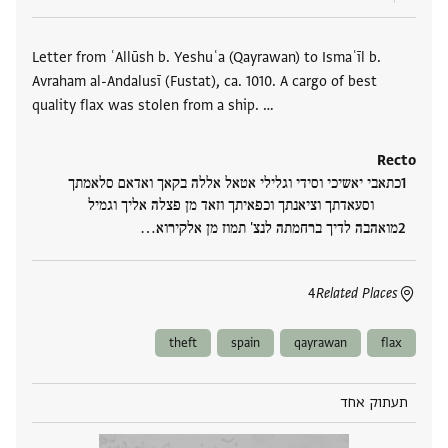
תגים
Letter from ʿAllūsh b. Yeshuʿa (Qayrawan) to Ismaʿīl b.
Avraham al-Andalusī (Fustat), ca. 1010. A cargo of best
quality flax was stolen from a ship. …
Recto
כתאבי יאשיכי וסידי וגלילי אטאל אללה בקאך ואדאם סלאמתך
וסעאדתך וציאנתך וכפאיתך וזאד מן פצלה אליך וגמיל
מואהבה לדיך ברחמתה לנצ' תמוז מן אלקירוא‮…
4
Related Places
theft
spain
qayrawan
flax
תעתוק אחד