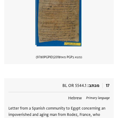
נמצא בPGP מאז
2018
PGPID
9780
הצגת 
17
מכתב
BL OR 5544.1
תגים
Hebrew
Primary language
Letter from a Spanish community to Egypt concerning an
impoverished and aging man from Rodez, France, who