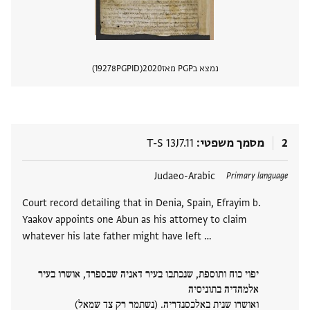
נמצא בPGP מאז
2020
PGPID
19278
הצגת 
2
מסמך משפטי
T-S 13J7.11
תגים
Judaeo-Arabic
Primary language
Court record detailing that in Denia, Spain, Efrayim b.
Yaakov appoints one Abun as his attorney to claim
whatever his late father might have left …
יפוי כוח ותוספת, שנכתבו בעיר דאניה שבספרד, אושרו בעיר
אלמהדיה בתוניסיה
ואושרו שנית באלכסנדריה. (נשתמר רק צד שמאל)