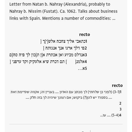
Letter from Natan b. Nahray (Alexandria), probably to
Nahray b. Nissim (Fustat). Ca. 1062. Talks about business
links with Spain. Mentions a number of commodities: …
recto
כתאבי אליך צחבה אלש[י]ך [
פי דלך ארגו אנך אנגזתה [
אנדלס מביוע ואן אכתרת א[ן ת]כון לך פיה סה[ם
אלמנ[ ] תם דכרת שיא אלעקיק וקד ערפני [
א‮…
recto
(1–3) (לפני כן שלחתי) לך מכתב עם האדון …. בעניין זה; אקווה שסיימת זאת
…. בספרד יש להן(?) ביקוש; אם רצונך שיהיה לך בזה חלק ….
(4–5) …. עו‮…