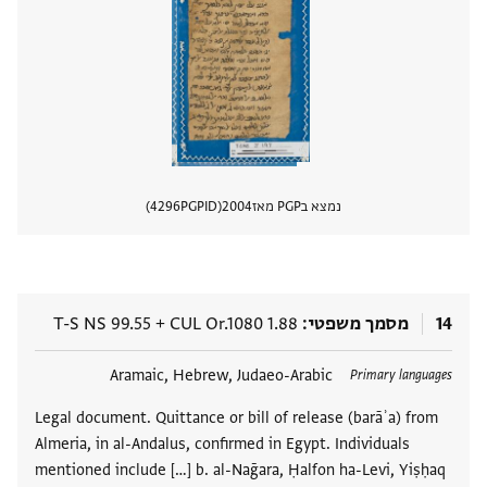
נמצא בPGP מאז
2004
PGPID
4296
הצגת 
14
מסמך משפטי
CUL Or.1080 1.88
+
T-S NS 99.55
תגים
Aramaic, Hebrew, Judaeo-Arabic
Primary languages
Legal document. Quittance or bill of release (barāʾa) from
Almeria, in al-Andalus, confirmed in Egypt. Individuals
mentioned include […] b. al-Naḡara, Ḥalfon ha-Levi, Yiṣḥaq