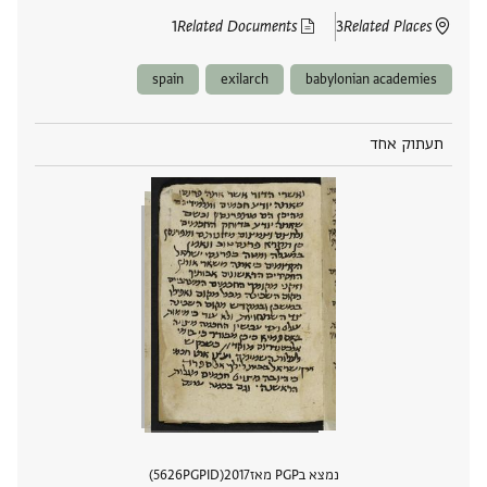
1
Related Documents
3
Related Places
spain
exilarch
babylonian academies
תעתוק אחד
נמצא בPGP מאז
2017
PGPID
5626
הצגת 