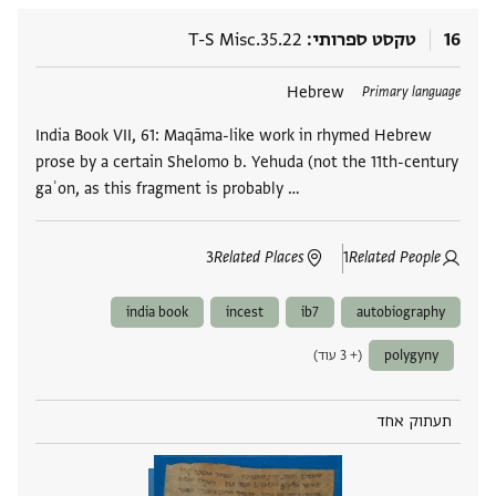
16
טקסט ספרותי
T-S Misc.35.22
תגים
Hebrew
Primary language
India Book VII, 61: Maqāma-like work in rhymed Hebrew
prose by a certain Shelomo b. Yehuda (not the 11th-century
gaʾon, as this fragment is probably …
3
Related Places
1
Related People
india book
incest
ib7
autobiography
polygyny
(+ 3 עוד)
תעתוק אחד