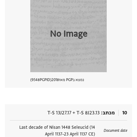
No Image
נמצא בPGP מאז
2018
PGPID
9548
הצגת 
10
מכתב
T-S 8J23.13
+
T-S 13J27.17
תגים
Last decade of Nisan 1448 Seleucid (14
Document date
April 1137–23 April 1137 CE)