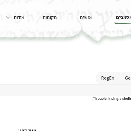
סמכים
אנשים
מקומות
אודות
Open
RegEx
Ge
Trouble finding a shel
מיון לפי