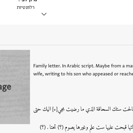
Family letter. In Arabic script. Maybe from a ma
wife, writing to his son who appeased or reach
age
لحت ستك السحاقة الذي ما رضيت مجي[ء] اليك حتى
تها قبحت عليها ست علم وغيرها يصوم (؟) تحتا . (؟)