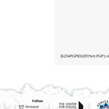
PG מאז
2017
PGPID
6254
הצגת פרטי מסמך
Follow
GenizaLab