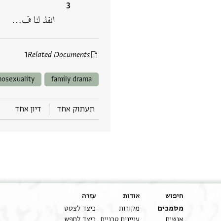
انفذ لنا ف‮…
1
Related Documents
osexuality
family drama
תעתוק אחד
דיון אחד
חיפוש
אודות
עזרה
מסמכים
מקורות
כיצד לצטט
אנשים
עניינים טכניים
כיצד לחפש