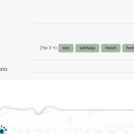
(+ 3 עוד)
sex
sahhaqa
insult
hom
נמצא בP