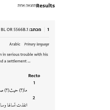
Results
תוצאה אחת
1
מכתב
BL OR 5566B.1
תגים
Arabic
Primary language
n in serious trouble with his
ed a settlement …
Recto
ما(؟) حيث(؟) صا
انفذت تسالها وسال