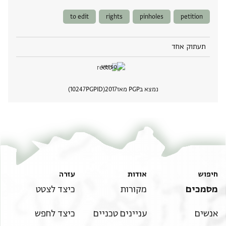
to edit
rights
pinholes
petition
תעתוק אחד
נמצא בPGP מאז
2017
PGPID
10247
הצגת 
חיפוש
אודות
עזרה
מסמכים
מקורות
כיצד לצטט
אנשים
עניינים טכניים
כיצד לחפש