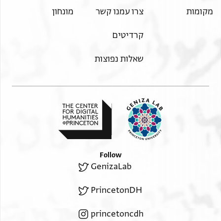
מקומות
צרו עמנו קשר
מונחון
קרדיטים
שאלות נפוצות
Follow
GenizaLab
PrincetonDH
princetoncdh