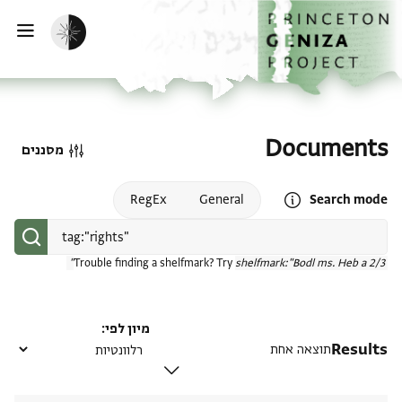
דף הבית
דילוג לתוכן
הפעלת מצב כהה
פתי
Documents
מסננים
Open search mode help
RegEx
General
Search mode
Trouble finding a shelfmark? Try
shelfmark:"Bodl ms. Heb a 2/3"
מיון לפי
Results
תוצאה אחת