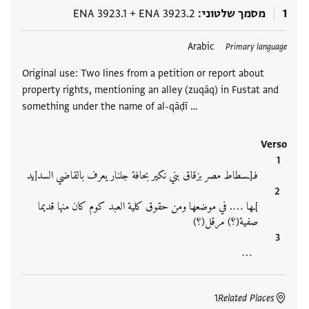
1
מסמך שלטוני
ENA 3923.2
+
ENA 3923.1
תגים
Arabic
Primary language
Original use: Two lines from a petition or report about
property rights, mentioning an alley (zuqāq) in Fustat and
something under the name of al-qāḍī …
Verso
فـ[ـسطاط مصر بزقاق بني نكير بحافة جلنار يعرف بالقاضي السد[يد
]ـها …. في موضعها ومن حقوق كلية العبد كوم كان منها قديما
صفية(؟) مرقل(؟)
‮…
1
Related Places