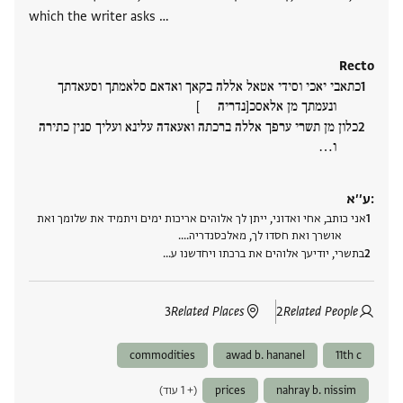
which the writer asks …
Recto
כתאבי יאכי וסידי אטאל אללה בקאך ואדאם סלאמתך וסעאדתך
ונעמתך מן אלאסכ[נדריה ]
כלון מן תשרי ערפך אללה ברכתה ואעאדה עלינא ועליך סנין כתירה
ו‮…
ע׳׳א:
אני כותב, אחי ואדוני, ייתן לך אלוהים אריכות ימים ויתמיד את שלומך ואת
אושרך ואת חסדו לך, מאלכסנדריה….
בתשרי, יודיעך אלוהים את ברכתו ויחדשנו ע‮…
3
Related Places
2
Related People
commodities
awad b. hananel
11th c
nahray b. nissim
prices
(+ 1 עוד)