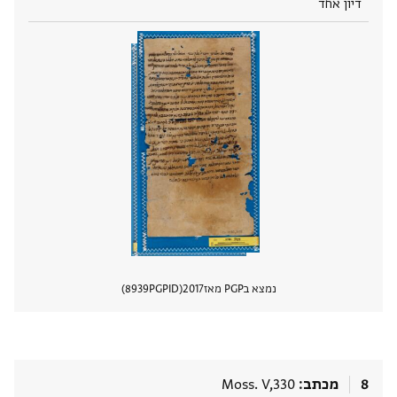
דיון אחד
נמצא בPGP מאז
2017
PGPID
8939
הצגת 
8
מכתב
Moss. V,330