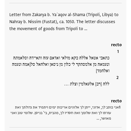
תגים
Letter from Zakarya b. Yaʿaqov al-Shama (Tripoli, Libya) to
Nahray b. Nissim (Fustat), ca. 1050. The letter discusses
the movement of goods from Tripoli to …
recto
כתאבי אטאל אללה בקא מולאי ואדאם עזה ותאיידה וסלאמתה
ונעמאה מן אלמסתקר לי כלון מן ניסאן ואלחאל סל[אמה ונעמה
ואלחמד]
ללה [רב] אלעאלמין וצלת ‮…
recto
אני כותב לך, אדוני, ייתן לך אלוהים אריכות ימים ויתמיד את גדולתך ואת
עזרתו לך ואת שלומך ואת חסדיו לך, מהבית, בי' בניסן. שלומי טוב ואני
מאושר, ‮…