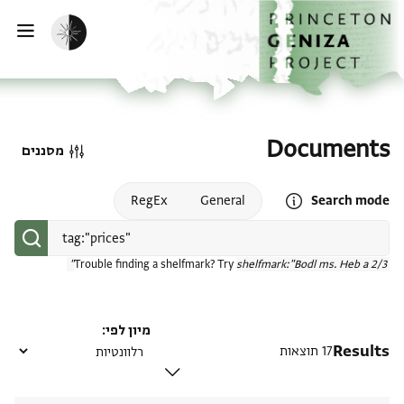
דף הבית
דילוג לתוכן
הפעלת מצב כהה
פתי
Documents
מסננים
Open search mode help
RegEx
General
Search mode
Trouble finding a shelfmark? Try
shelfmark:"Bodl ms. Heb a 2/3"
מיון לפי
Results
17 תוצאות