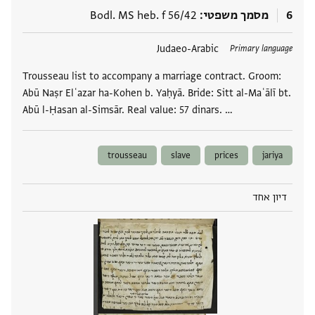
6
מסמך משפטי
Bodl. MS heb. f 56/42
תגים
Judaeo-Arabic
Primary language
Trousseau list to accompany a marriage contract. Groom:
Abū Naṣr Elʿazar ha-Kohen b. Yaḥyā. Bride: Sitt al-Maʿālī bt.
Abū l-Ḥasan al-Simsār. Real value: 57 dinars. …
trousseau
slave
prices
jariya
דיון אחד