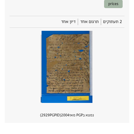
prices
2 תעתוקים
תרגום אחד
דיון אחד
נמצא בPGP מאז
2004
PGPID
2929
הצגת 