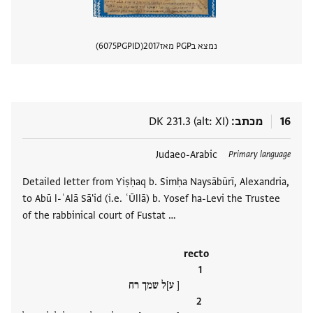
נמצא בPGP מאז
2017
PGPID
6075
הצגת 
16
מכתב
DK 231.3 (alt: XI)
תגים
Judaeo-Arabic
Primary language
Detailed letter from Yiṣḥaq b. Simḥa Naysābūrī, Alexandria,
to Abū l-ʿAlā Sā'id (i.e. ʿŪllā) b. Yosef ha-Levi the Trustee
of the rabbinical court of Fustat …
recto
[ ע]ל שמך רח