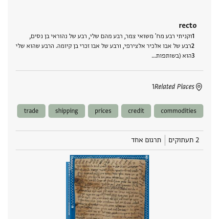
recto
וקניתי רבע מח' משואי צמר, רבע מהם שלי, רבע של נהוראי בן נסים,
רבע של אבו אלכיר אלצירפי, ורבע של אבו זכרי בן קיומה. הרבע שהוא שלי
הוא (בשותפות‮…
1
Related Places
trade
shipping
prices
credit
commodities
2 תעתוקים
תרגום אחד