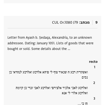
9
מכתב
CUL Or.1080 J79
תגים
Letter from Ayash b. Ṣedaqa, Alexandria, to an unknown
addressee. Dating: January 1051. Lists of goods that were
bought or sold. Some details about the …
recto
ואשתרית רבע ח שכאיר צוף לי פיהא אלרבע ואלרבע לנהראי בן
נסים
ואלרבע לאבי אלכיר אלצירפי ואלרבע לאבי זכרי בן קיומה
ואלרבע אלדי לי אנא
הו בי‮…