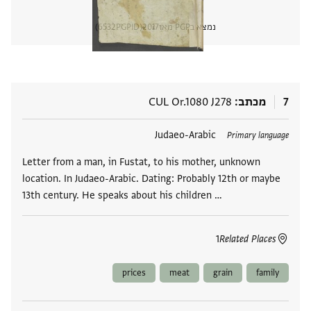
נמצא בPGP מאז
2017
PGPID
6532
הצגת 
7
מכתב
CUL Or.1080 J278
תגים
Judaeo-Arabic
Primary language
Letter from a man, in Fustat, to his mother, unknown
location. In Judaeo-Arabic. Dating: Probably 12th or maybe
13th century. He speaks about his children …
1
Related Places
prices
meat
grain
family