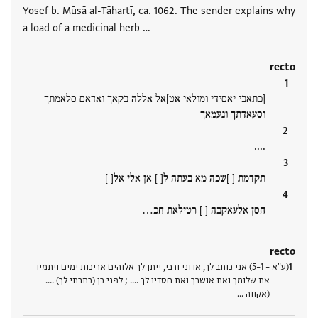
Yosef b. Mūsā al-Tāhartī, ca. 1062. The sender explains why
a load of a medicinal herb …
recto
[כתאבי יאסידי ומולאי אט]אל אללה בקאך ואדאם סלאמתך
וסעאדתך ונעמאך
....
תקדמת [ ]שכה מא בעתה ל[ ] אן אלי אל[ ]
חסן אלעאקבה [ ] רטילאת חכ‮…
recto
(ע"א – 1–5) אני כותב לך, אדוני ורבי, ייתן לך אלוהים אריכות ימים ויתמיד
את שלומך ואת אושרך ואת חסדיו לך .... ; לפני כן (כתבתי לך) ....
(אקווה ‮…