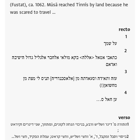
(Fustat), ca. 1062. Mūsā reached Tinnīs by land because he
was scared to travel …
recto
על שמך
כתאבי אטאל <אללה> בקא מולאי אלחבר אלגליל גדול הישיבה
ואדאם
עזה ותאידה וסעאדתה מן [אלאסכנדריה] תניס לי מצת מן
מחשואן(!)
ען חאל ס‮…
verso
התורה מ' דינר ושליש ורבע, בניכוי הנחה לקונים, ומתווך, שני דינרים וקיראט
;
כיסוי וסבל ומקבל, ד', א' וחצי ושליש, וחצי קראט; עמלת הפקיד, חצי ושל‮…