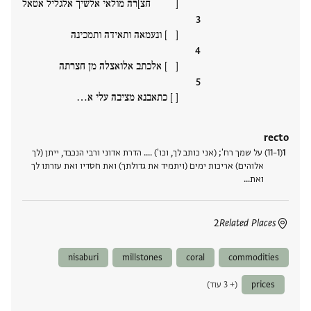
[ חצ]רה מולאי אלשיך אלגליל אטאל
[ ] ונעמאה ותאידה ותמכינה
[ ] אלכתב אלואצלה מן חצרתה
[ ] כתאבנא מציבה עלי א‮…
recto
(1–11) על שמך רח'; (אני כותב לך, וכו') .... הדרת אדוני ורבי הנכבד, ייתן (לך
אלוהים) אריכות ימים (ויתמיד את גדולתך) ואת חסדיו ואת עזרתו לך
ואת‮…
2
Related Places
nisaburi
millstones
coral
commodities
prices
(+ 3 עוד)