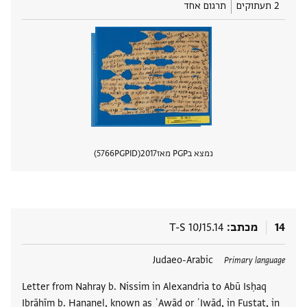
2 תעתוקים
תרגום אחד
נמצא בPGP מאז
2017
PGPID
5766
הצגת 
14
מכתב
T-S 10J15.14
תגים
Judaeo-Arabic
Primary language
Letter from Nahray b. Nissim in Alexandria to Abū Isḥaq
Ibrāhīm b. Ḥananel, known as ʿAwāḍ or ʿIwāḍ, in Fustat, in