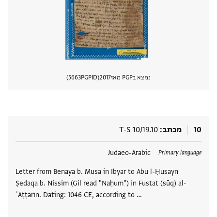
נמצא בPGP מאז
2017
PGPID
5663
הצגת 
10
מכתב
T-S 10J19.10
תגים
Judaeo-Arabic
Primary language
Letter from Benaya b. Musa in Ibyar to Abu l-Ḥusayn
Ṣedaqa b. Nissim (Gil read "Naḥum") in Fustat (sūq) al-
ʿAṭṭārīn. Dating: 1046 CE, according to …