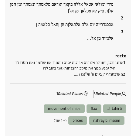
סידי ומולאי אטאל אללה בקאך ואדאם סלאמתך ונעמתך ומן חסן
אל[תופיק לא אכלאך מן אל]
אסכנדרייה יום אלה אלתאל[ת ען ]חאל סלאמה [ ]
אלמזיד מן אל‮…
recto
אדוני ורבי, ייתן לך אלוהים אריכות ימים ויתמיד את שלומך ואת חסדו לך
ואל ימנע ממך את מיטב ההצלחות (אני כותב לך)
מאלכסנדריה, ביום ה' הי''(ג) ? .‮…
1
Related Places
3
Related People
movement of ships
flax
al-tahirti
nahray b. nissim
prices
(+ 1 עוד)