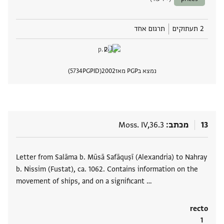
2 תעתוקים
תרגום אחד
נמצא בPGP מאז
2002
PGPID
5734
הצגת 
13
מכתב
Moss. IV,36.3
תגים
Letter from Salāma b. Mūsā Safāquṣī (Alexandria) to Nahray
b. Nissim (Fustat), ca. 1062. Contains information on the
movement of ships, and on a significant …
recto