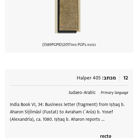
נמצא בPGP מאז
2017
PGPID
5589
הצגת 
12
מכתב
Halper 405
תגים
Judaeo-Arabic
Primary language
India Book VI, 34: Business letter (fragment) from Iṣḥaq b.
Aharon Sijilmāsī (Fustat) to Avraham (ʿArūs) b. Yosef
(Alexandria), ca. 1080. Iṣḥaq b. Aharon reports …
recto