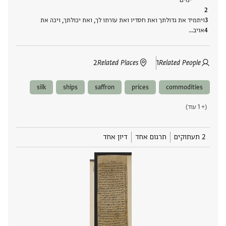
ימים
ויתמיד את גדולתך ואת חסדיו ואת עזרתו לך, ואת יכולתך, ויכה את
אויב‮…
2
Related Places
1
Related People
silk
ships
saffron
prices
commodities
(+ 1 עוד)
2 תעתוקים
תרגום אחד
דיון אחד