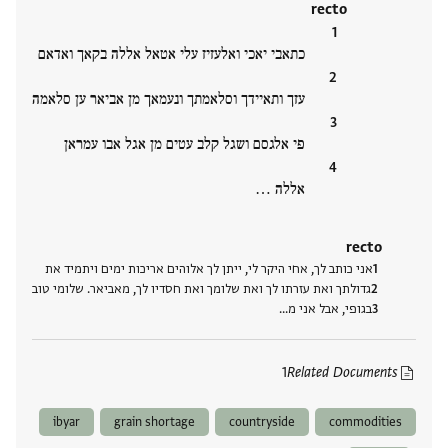
recto
כתאבי יאכי ואלעזיז עלי אטאל אללה בקאך ואדאם
עזך ותאיידך וסלאמתך ונעמאך מן אביאר ען סלאמה
פי אלגסם ושגל קלב עטים מן אגל אבו עמראן
אללה ‮…
recto
אני כותב לך, אחי היקר לי, ייתן לך אלוהים אריכות ימים ויתמיד את
גדולתך ואת עזרתו לך ואת שלומך ואת חסדיו לך, מאביאר. שלומי טוב
בגופי, אבל אני מ‮…
1
Related Documents
ibyar
grain shortage
countryside
commodities