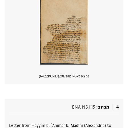
נמצא בPGP מאז
2017
PGPID
6422
הצגת 
4
מכתב
ENA NS I.15
תגים
Letter from Ḥayyim b. ʿAmmār b. Madīnī (Alexandria) to