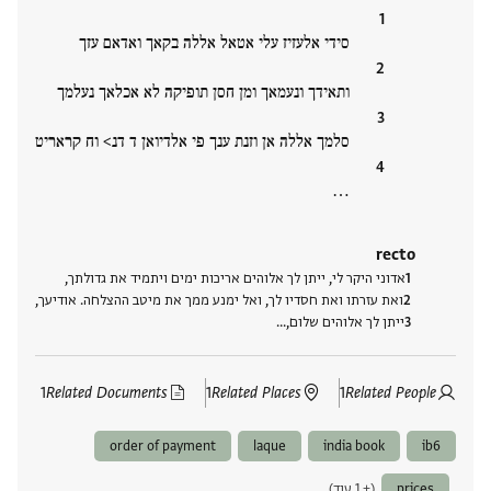
סידי אלעזיז עלי אטאל אללה בקאך ואדאם עזך
ותאידך ונעמאך ומן חסן תופיקה לא אכלאך נעלמך
סלמך אללה אן וזנת ענך פי אלדיואן ד דנ> וח קראריט
‮…
recto
אדוני היקר לי, ייתן לך אלוהים אריכות ימים ויתמיד את גדולתך,
ואת עזרתו ואת חסדיו לך, ואל ימנע ממך את מיטב ההצלחה. אודיעך,
ייתן לך אלוהים שלום,‮…
1
Related Documents
1
Related Places
1
Related People
order of payment
laque
india book
ib6
prices
(+ 1 עוד)