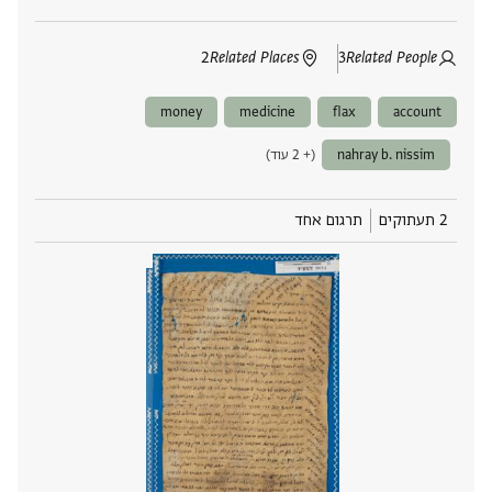
2
Related Places
3
Related People
money
medicine
flax
account
nahray b. nissim
(+ 2 עוד)
2 תעתוקים
תרגום אחד