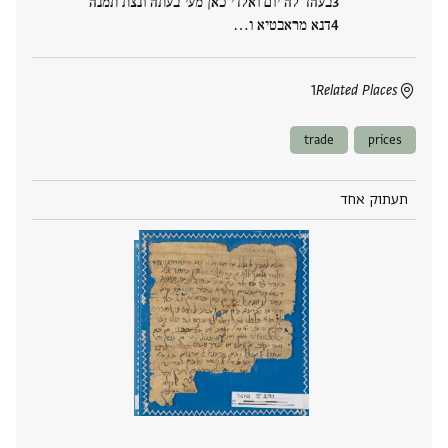
בעהד לה יום ואלדי כאן מעי בעתה ונצת תמנה
דנא מראבטיא ו‮…
1
Related Places
trade
prices
תעתוק אחד