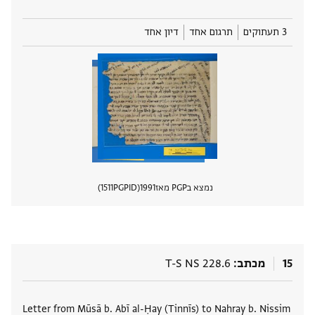
3 תעתוקים
תרגום אחד
דיון אחד
נמצא בPGP מאז
1991
PGPID
1511
הצגת 
15
מכתב
T-S NS 228.6
תגים
Letter from Mūsā b. Abī al-Ḥay (Tinnīs) to Nahray b. Nissim