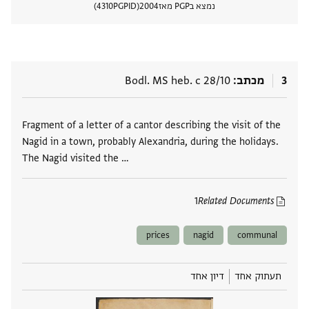
נמצא בPGP מאז
2004
PGPID
4310
הצגת 
3
מכתב
Bodl. MS heb. c 28/10
תגים
Fragment of a letter of a cantor describing the visit of the
Nagid in a town, probably Alexandria, during the holidays.
The Nagid visited the …
1
Related Documents
prices
nagid
communal
תעתוק אחד
דיון אחד