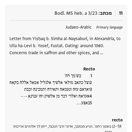
11
מכתב
Bodl. MS heb. a 3/23
תגים
Judaeo-Arabic
Primary language
Letter from Yiṣḥaq b. Simha al-Naysaburi, in Alexandria, to
Ulla ha-Levi b. Yosef, Fustat. Dating: around 1080.
Concerns trade in saffron and other spices, and …
Recto
בש'מך רח'
וצל כתאב מולאי אלשיך אלגליל אטאל אללה בקאה
ואדאם עזה ונעמאה ותאידה ותמכינה וכבת
אעדאה ואלדי דכר מן אלשוק והו ענדנא – –
באצע‮…
recto
(2−1) בשמך רחמ'. הגיע מכתבך, אדוני ורבי הנכבד, ייתן לך אלוהים אריכות