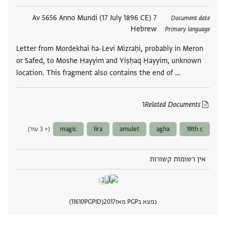
תגים
7 Av 5656 Anno Mundi (17 July 1896 CE)
Document date
Hebrew
Primary language
Letter from Mordekhai ha-Levi Mizraḥi, probably in Meron
or Safed, to Moshe Ḥayyim and Yiṣḥaq Ḥayyim, unknown
location. This fragment also contains the end of …
1
Related Documents
19th c
agha
amulet
lira
magic
(+ 3 עוד)
אין רשומות קשורות
נמצא בPGP מאז
2017
PGPID
11610
הצגת 