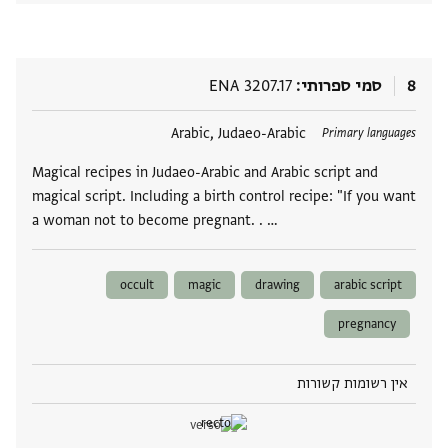
8
סמי ספרותי
ENA 3207.17
תגים
Arabic, Judaeo-Arabic
Primary languages
Magical recipes in Judaeo-Arabic and Arabic script and
magical script. Including a birth control recipe: "If you want
a woman not to become pregnant. . …
occult
magic
drawing
arabic script
pregnancy
אין רשומות קשורות