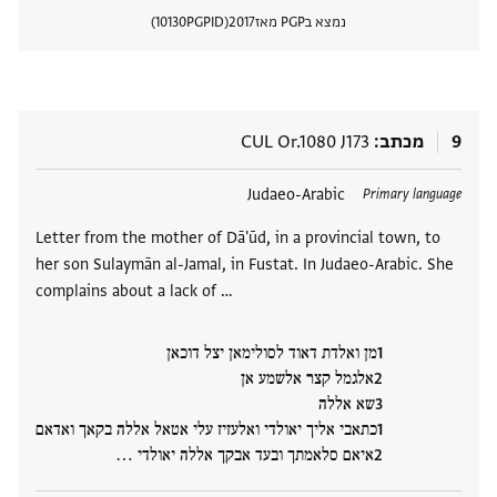
נמצא בPGP מאז
2017
PGPID
10130
הצגת 
9
מכתב
CUL Or.1080 J173
תגים
Judaeo-Arabic
Primary language
Letter from the mother of Dā'ūd, in a provincial town, to
her son Sulaymān al-Jamal, in Fustat. In Judaeo-Arabic. She
complains about a lack of …
מן ואלדת דאוד לסולימאן יצל דוכאן
אלגמל קצר אלשמע אן
שא אללה
כתאבי אליך יאולדי ואלעזיז עלי אטאל אללה בקאך ואדאם
איאם סלאמתך ובעד אבקך אללה יאולדי ‮…