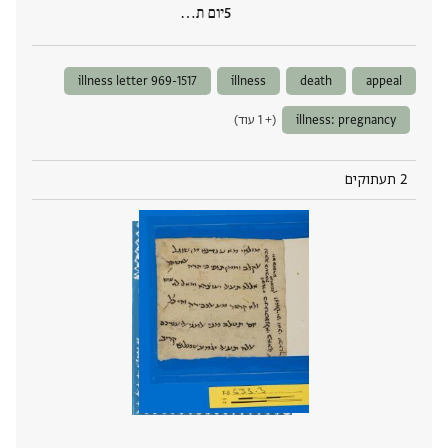
יום ת‮…
illness letter 969-1517
illness
death
appeal
illness: pregnancy
(+ 1 עוד)
2 תעתוקים