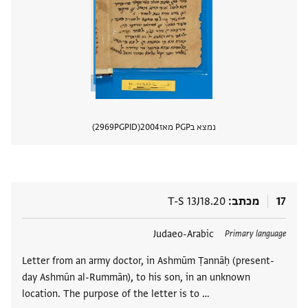
נמצא בPGP מאז
2004
PGPID
2969
הצגת 
17
מכתב
T-S 13J18.20
תגים
Judaeo-Arabic
Primary language
Letter from an army doctor, in Ashmūm Ṭannāḥ (present-
day Ashmūn al-Rummān), to his son, in an unknown
location. The purpose of the letter is to …