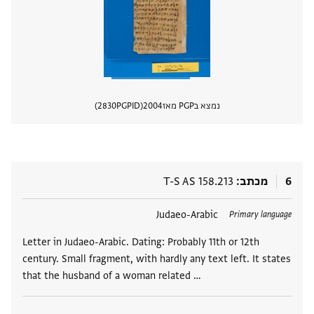
נמצא בPGP מאז
2004
PGPID
2830
הצגת 
6
מכתב
T-S AS 158.213
תגים
Judaeo-Arabic
Primary language
Letter in Judaeo-Arabic. Dating: Probably 11th or 12th
century. Small fragment, with hardly any text left. It states
that the husband of a woman related …