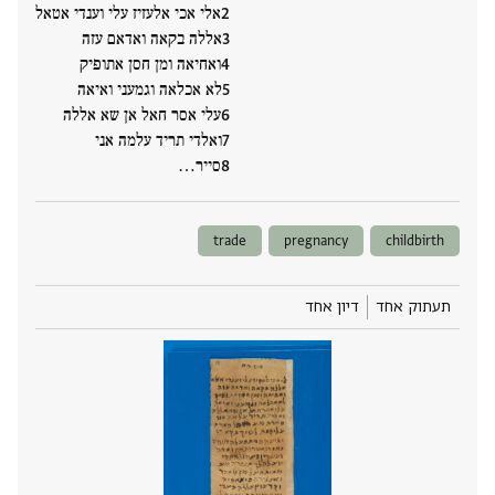
אלי אכי אלעזיז עלי וענדי אטאל
אללה בקאה ואדאם עזה
ואחיאה ומן חסן אתופיק
לא אכלאה וגמעני ואיאה
עלי אסר חאל אן שא אללה
ואלדי תריד עלמה אני
סייר‮…
trade
pregnancy
childbirth
תעתוק אחד
דיון אחד