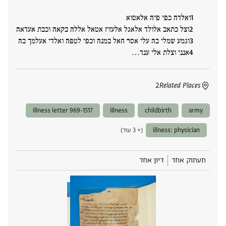
ואלדה כפי פיה אלאסוא
וצל כתאב אלולד אלאגל אלעזיז אטאל אללה בקאה וכבת אעדאה
וגמע שמלי בה עלי אסר חאל במנה וכפי לטפה ואלדי אעלמך בה
אנני וצלת אלי ענד‮…
2
Related Places
illness letter 969-1517
illness
childbirth
army
illness: physician
(+ 3 עוד)
תעתוק אחד
דיון אחד