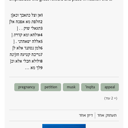
אן וצל כתאבך וכא[ן
חלפת מא אפכה אל[
תעאלי שוק . . [
אולהא ומא קדרת [
אללה ישאהדני . [
למן נסתנד אלא ל[
גריבה קטיעה חז[ינה
ולולא חבלי אלא וכ[
לך מא ‮…
pregnancy
petition
musk
inqita'
appeal
(+ 2 עוד)
תעתוק אחד
דיון אחד