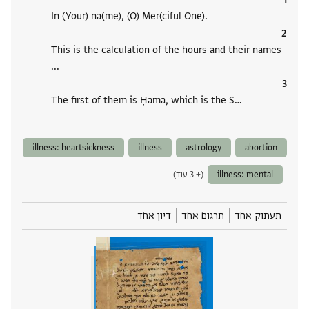
In (Your) na(me), (O) Mer(ciful One).
This is the calculation of the hours and their names
...
The first of them is Ḥama, which is the S‮…
illness: heartsickness
illness
astrology
abortion
illness: mental
(+ 3 עוד)
תעתוק אחד
תרגום אחד
דיון אחד