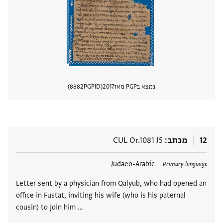
נמצא בPGP מאז
2017
PGPID
8882
הצגת 
12
מכתב
CUL Or.1081 J5
תגים
Judaeo-Arabic
Primary language
Letter sent by a physician from Qalyub, who had opened an
office in Fustat, inviting his wife (who is his paternal
cousin) to join him …