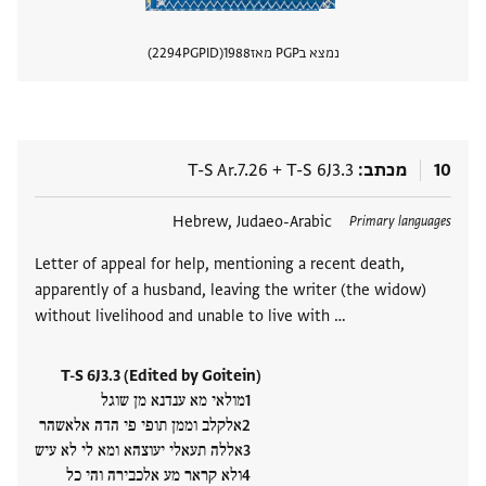
נמצא בPGP מאז
1988
PGPID
2294
הצגת 
10
מכתב
T-S 6J3.3
+
T-S Ar.7.26
תגים
Hebrew, Judaeo-Arabic
Primary languages
Letter of appeal for help, mentioning a recent death,
apparently of a husband, leaving the writer (the widow)
without livelihood and unable to live with …
T-S 6J3.3 (Edited by Goitein)
מולאי מא ענדנא מן שוגל
אלקלב וממן תופי פי הדה אלאשהר
אללה תעאלי יעוצהא ומא לי לא עיש
ולא קראר מע אלכבירה והי כל