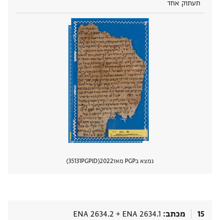
תעתוק אחד
נמצא בPGP מאז
2022
PGPID
35131
הצגת 
15
מכתב
ENA 2634.1
+
ENA 2634.2