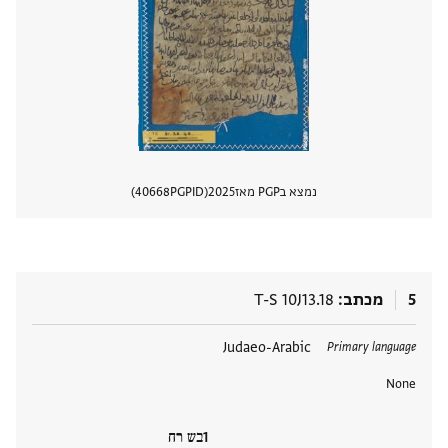
נמצא בPGP מאז
2025
PGPID
40668
הצגת 
5
מכתב
T-S 10J13.18
תגים
Judaeo-Arabic
Primary language
None
בש רח