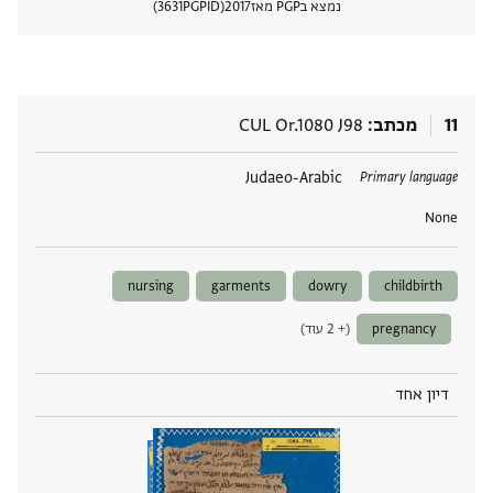
נמצא בPGP מאז
2017
PGPID
3631
הצגת 
11
מכתב
CUL Or.1080 J98
תגים
Judaeo-Arabic
Primary language
None
nursing
garments
dowry
childbirth
pregnancy
(+ 2 עוד)
דיון אחד