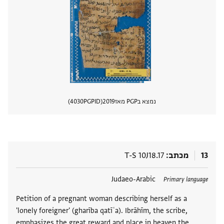
נמצא בPGP מאז
2019
PGPID
4030
הצגת 
13
מכתב
T-S 10J18.17
תגים
Judaeo-Arabic
Primary language
Petition of a pregnant woman describing herself as a
'lonely foreigner' (gharība qatīʿa). Ibrāhīm, the scribe,
emphasizes the great reward and place in heaven the …