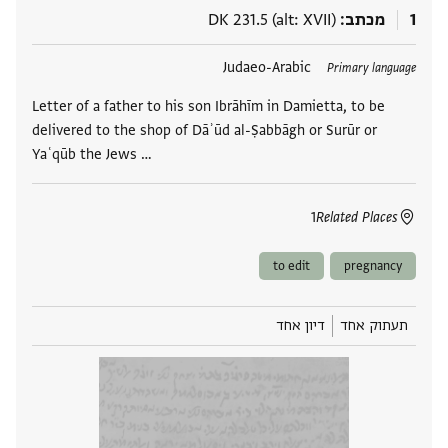
1
מכתב
DK 231.5 (alt: XVII)
תגים
Judaeo-Arabic
Primary language
Letter of a father to his son Ibrāhīm in Damietta, to be
delivered to the shop of Dāʾūd al-Ṣabbāgh or Surūr or
Yaʿqūb the Jews …
1
Related Places
to edit
pregnancy
תעתוק אחד
דיון אחד