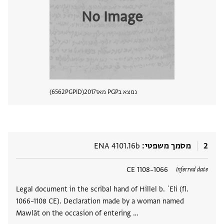
No Image
נמצא בPGP מאז
2017
PGPID
6562
הצגת 
2
מסמך משפטי
ENA 4101.16b
תגים
1066–1108 CE
Inferred date
Legal document in the scribal hand of Hillel b. ʿEli (fl.
1066–1108 CE). Declaration made by a woman named
Mawlāt on the occasion of entering …