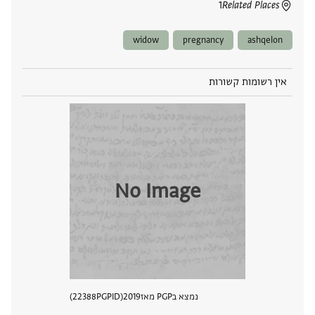
1
Related Places
widow
pregnancy
ashqelon
אין רשומות קשורות
No Image
נמצא בPGP מאז
2019
PGPID
22388
הצגת 