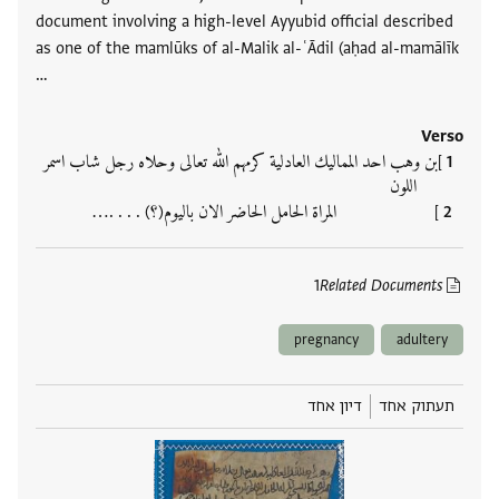
document involving a high-level Ayyubid official described
as one of the mamlūks of al-Malik al-ʿĀdil (aḥad al-mamālīk
…
Verso
]بن وهب احد المماليك العادلية كرمهم الله تعالى وحلاه رجل شاب اسمر
اللون
] المراة الحامل الحاضر الان باليوم(؟) . . . .‮…
1
Related Documents
pregnancy
adultery
תעתוק אחד
דיון אחד