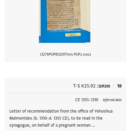
נמצא בPGP מאז
2017
PGPID
3276
הצגת 
18
מכתב
T-S K25.92
תגים
1310–1355 CE
Inferred date
Letter of recommendation from the office of Yehoshua
Maimonides (b. 1310–d. 1355 CE), to be read in the
synagogue, on behalf of a pregnant woman …