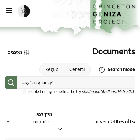
דף הבית
דילוג לתוכן
הפעלת מצב כהה
פתי
Documents
מסננים
Open search mode help
RegEx
General
Search mode
Trouble finding a shelfmark? Try
shelfmark:"Bodl ms. Heb a 2/3"
מיון לפי
Results
24 תוצאות