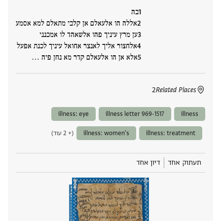
בה
אללה הו אלעאלם אן קלבי מתאלם למא אסמע
ען מרץ עיניך פהו אלשאהד לו אמכנני
אלחצור אליך לאנצר אחואל עיניך לכנת אפעל
אלא אן הו אלעאלם קדר מא נחן פיה ‮…
2
Related Places
illness: eye
illness letter 969-1517
illness
illness: treatment
illness: women's
(+ 2 עוד)
תעתוק אחד
דיון אחד