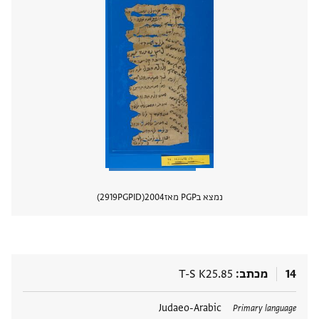
נמצא בPGP מאז
2004
PGPID
2919
הצגת 
14
מכתב
T-S K25.85
תגים
Judaeo-Arabic
Primary language