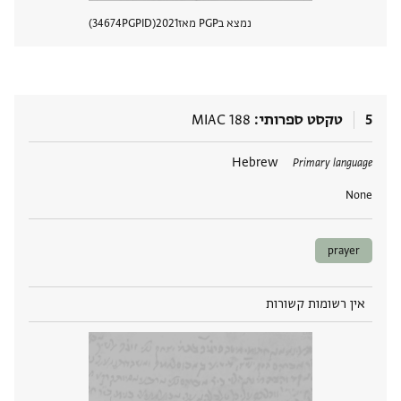
נמצא בPGP מאז
2021
PGPID
34674
הצגת 
5
טקסט ספרותי
MIAC 188
תגים
Hebrew
Primary language
None
prayer
אין רשומות קשורות