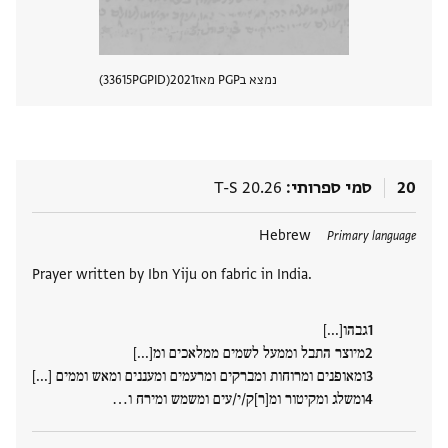
נמצא בPGP מאז
2021
PGPID
33615
הצגת 
20
סמי ספרותי
T-S 20.26
תגים
Hebrew
Primary language
Prayer written by Ibn Yiju on fabric in India.
גבהו[...]
מיוצר התבל וממעל לשמים ממלאכים ומ[...]
ומאופנים ומרוחות ומברקים ומרעמים ומעננים ומאש וממים [...]
ומשלג ומקיטור ומ[ר]ק/י/עים ומשמש ומירח ו‮…