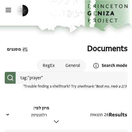
דף הבית
דילוג לתוכן
הפעלת מצב כהה
פתי
Documents
מסננים
Open search mode help
RegEx
General
Search mode
Trouble finding a shelfmark? Try
shelfmark:"Bodl ms. Heb a 2/3"
מיון לפי
Results
26 תוצאות