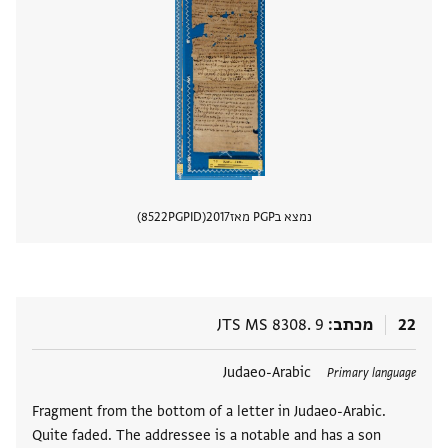
נמצא בPGP מאז
2017
PGPID
8522
הצגת 
22
מכתב
JTS MS 8308. 9
תגים
Judaeo-Arabic
Primary language
Fragment from the bottom of a letter in Judaeo-Arabic.
Quite faded. The addressee is a notable and has a son