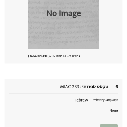
No Image
נמצא בPGP מאז
2021
PGPID
34649
הצגת 
6
טקסט ספרותי
MIAC 233
תגים
Hebrew
Primary language
None