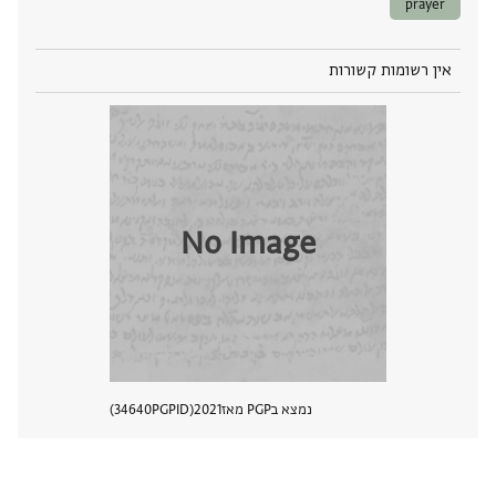
prayer
אין רשומות קשורות
No Image
נמצא בPGP מאז
2021
PGPID
34640
הצגת 