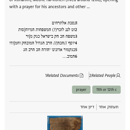
with a prayer for his ancestors and other …
נסכת אלתרחים
זט לננ לזכר(?) המשפחות המיוח[סות
משפח הכ הק בישראל כגק מ[ור
יוסף //הכהן// הרב הגדול המובהק וחמ[ודו
כגקמור אדונינו יהודה הכ הרב הג
המוב‮…
1
Related Documents
2
Related People
prayer
11th or 12th c
תעתוק אחד
דיון אחד