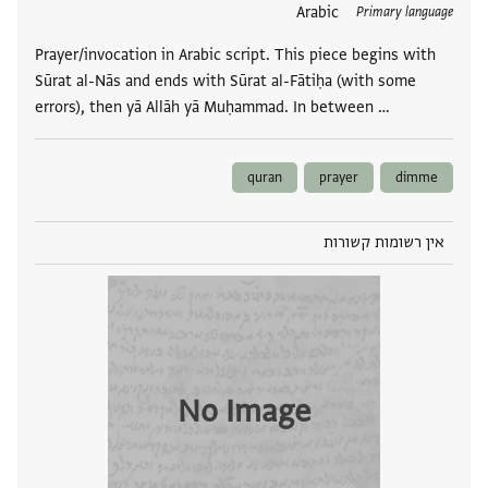
תגים
Arabic
Primary language
Prayer/invocation in Arabic script. This piece begins with
Sūrat al-Nās and ends with Sūrat al-Fātiḥa (with some
errors), then yā Allāh yā Muḥammad. In between …
quran
prayer
dimme
אין רשומות קשורות
No Image