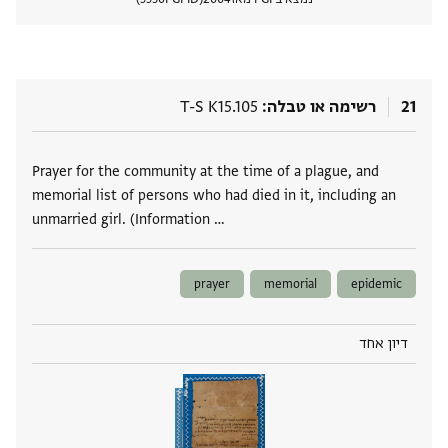
הצגת 
21
רשימה או טבלה
T-S K15.105
תגים
Prayer for the community at the time of a plague, and
memorial list of persons who had died in it, including an
unmarried girl. (Information …
prayer
memorial
epidemic
דיון אחד