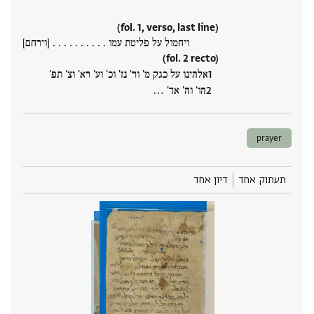
(fol. 1, verso, last line)
ויחמול על פליטת עמו . . . . . . . . . . [וירחם]
(fol. 2 recto)
אלהינו על כגק מ' ור' נז' וכ' וע' רא' וצ' תפ'
הו' וה' אד' ‮…
prayer
תעתוק אחד
דיון אחד