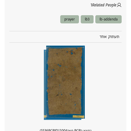
1
Related People
prayer
ib3
ib-addenda
תעתוק אחד
נמצא בPGP מאז
2004
PGPID
5536