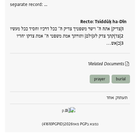
separate record: …
Recto: Tsiddūḳ ha-Dīn
[צדיק] אתה ה'' וישר משפטיך צדיק ה'' בכל דרכיו וחסיד בכל מעשיו
[צד]קתך צדק לע[ולם] ותורתך אמת משפטי ה'' אמת צדקו יחדיו
[ב]אש‮…
1
Related Documents
prayer
burial
תעתוק אחד
נמצא בPGP מאז
2026
PGPID
41610
הצגת 