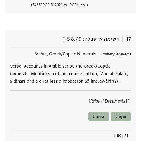
נמצא בPGP מאז
2021
PGPID
34653
הצגת 
17
רשימה או טבלה
T-S 8J7.9
תגים
Arabic, Greek/Coptic Numerals
Primary languages
Verso: Accounts in Arabic script and Greek/Coptic
numerals. Mentions: cotton; coarse cotton; ʿAbd al-Salām;
5 dinars and a qirat less a ḥabba; Ibn Sālim; Jawāhir(?) …
1
Related Documents
thanks
prayer
דיון אחד