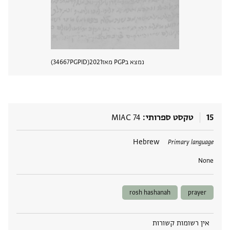
נמצא בPGP מאז
2021
PGPID
34667
הצגת 
15
טקסט ספרותי
MIAC 74
תגים
Hebrew
Primary language
None
rosh hashanah
prayer
אין רשומות קשורות