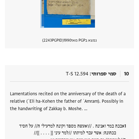
נמצא בPGP מאז
1990
PGPID
2243
הצגת 
10
סמי ספרותי
T-S 12.594
תגים
Lamentations recited on the anniversary of the death of a
relative (ʿEli ha-Kohen the father of ʿAmram). Possibly in
the handwriting of Zakkay b. Moshe. …
אבכה במר ואנינה . //ואעשה מספד וקינה למרעילי ה// על חסיד
בכהונה: אשר עבר למיתתו //למר עיני [[ . . . . ]]//