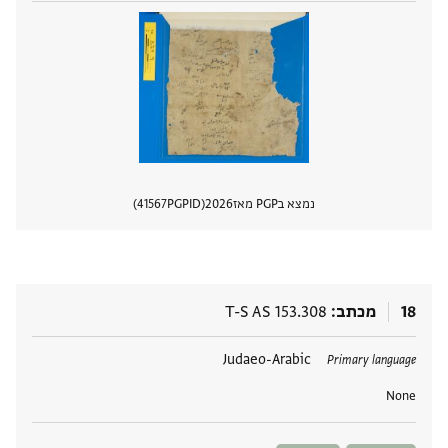
נמצא בPGP מאז
2026
PGPID
41567
הצגת 
18
מכתב
T-S AS 153.308
תגים
Judaeo-Arabic
Primary language
None