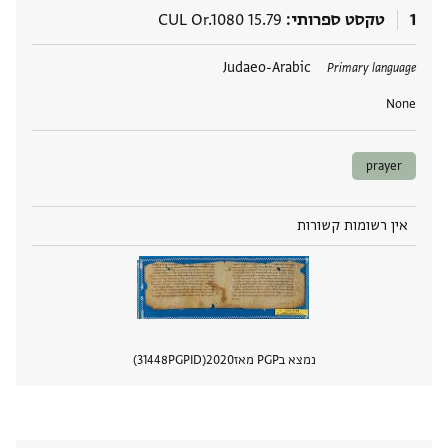
1
טקסט ספרותי
CUL Or.1080 15.79
תגים
Judaeo-Arabic
Primary language
None
prayer
אין רשומות קשורות
נמצא בPGP מאז
2020
PGPID
31448
הצגת 