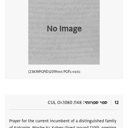
No Image
נמצא בPGP מאז
2019
PGPID
23839
הצגת 
12
סמי ספרותי
CUL Or.1080 J148
תגים
Prayer for the current incumbent of a distinguished family
of Kohanim, Moshe ha-Kohen (lived around 1200), opening