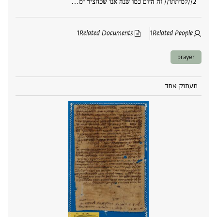
//למיתתו// זה היום כמו שנה אנו שכחציר ימ‮…
1
Related Documents
1
Related People
prayer
תעתוק אחד