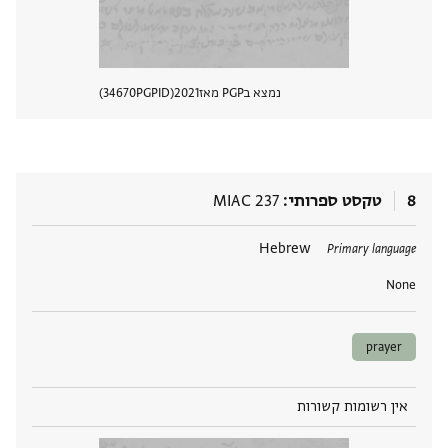
נמצא בPGP מאז
2021
PGPID
34670
הצגת 
8
טקסט ספרותי
MIAC 237
תגים
Hebrew
Primary language
None
prayer
אין רשומות קשורות