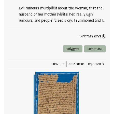
Evil rumours multiplied about the woman, that the
husband of her mother [visits] her, really ugly
rumours, and people raised a cry. I summoned and l‮…
1
Related Places
polygyny
communal
3 תעתוקים
תרגום אחד
דיון אחד