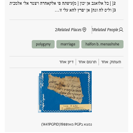
[ ] בל אלואגב אן יכון [ מ]עישתה פי אלקאהרה ויצטר אלי אלמבית
[ וליס לה וגה] אן יפרץ להא עלי זו‮…
2
Related Places
1
Related People
polygyny
marriage
halfon b. menashshe
תעתוק אחד
תרגום אחד
דיון אחד
נמצא בPGP מאז
1988
PGPID
1441
הצגת 