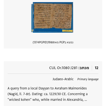
נמצא בPGP מאז
1988
PGPID
1374
הצגת 
12
מכתב
CUL Or.1080 J281
תגים
Judaeo-Arabic
Primary language
A query from a local Dayyan to Avraham Maimonides
(Nagid, ll. 7-8r). Dating: ca. 1229/30 CE. Concerning a
"wicked kohen" who, while married in Alexandria, …