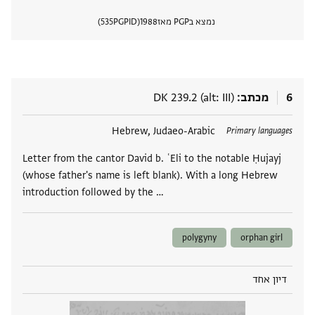
נמצא בPGP מאז
1988
PGPID
535
הצגת 
6
מכתב
DK 239.2 (alt: III)
תגים
Hebrew, Judaeo-Arabic
Primary languages
Letter from the cantor David b. ʿEli to the notable Ḥujayj
(whose father's name is left blank). With a long Hebrew
introduction followed by the …
polygyny
orphan girl
דיון אחד