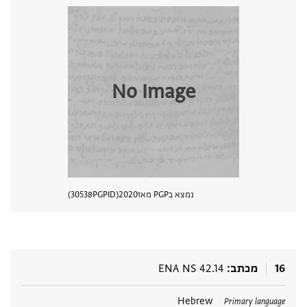
No Image
נמצא בPGP מאז
2020
PGPID
30538
הצגת 
16
מכתב
ENA NS 42.14
תגים
Hebrew
Primary language