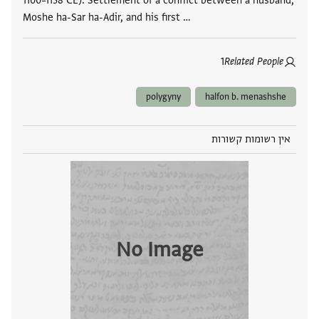
1100–1138 CE). Settlement of a conflict between a husband,
Moshe ha-Sar ha-Adir, and his first …
1
Related People
polygyny
halfon b. menashshe
אין רשומות קשורות
No Image