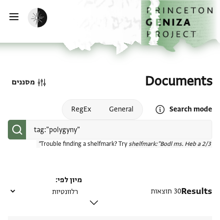
דף הבית
דילוג לתוכן
הפעלת מצב כהה
פתי
Documents
מסננים
Open search mode help
RegEx
General
Search mode
Trouble finding a shelfmark? Try
shelfmark:"Bodl ms. Heb a 2/3"
מיון לפי
Results
30 תוצאות