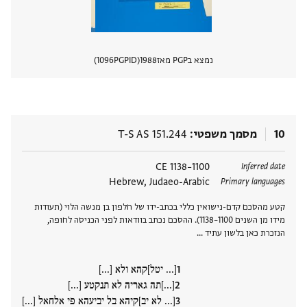
נמצא בPGP מאז
1988
PGPID
1096
הצגת 
10
מסמך משפטי
T-S AS 151.244
תגים
1100–1138 CE
Inferred date
Hebrew, Judaeo-Arabic
Primary languages
קטע מהסכם קדם-נישואין כללי בכתב-ידו של חלפון בן מנשה הלוי (תעודות
מידו מן השנים 1100–1138). ההסכם נכתב בוודאות לפני הכניסה לחופה,
הנזכרת כאן בלשון עתיד …
[... יטל]קהא ולא [...]
[...]תה גאריה לא תנקטע [...]
[... לא יב]קיהא בל יביעהא פי אלחאל [...]