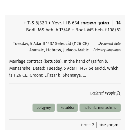
14
מסמך משפטי
Yevr. III B 634
+
T-S 8J32.1
+
Bodl. MS heb. b 13/48
+
Bodl. MS heb. f 108/61
תגים
Tuesday, 5 Adar II 1437 Seleucid (1126 CE)
Document date
Aramaic, Hebrew, Judaeo-Arabic
Primary languages
Marriage contract (ketubba). In the hand of Ḥalfon b.
Menashshe. Dated: Tuesday, 5 Adar II 1437 Seleucid, which
is 1126 CE. Groom: Elʿazar b. Shemarya. …
1
Related People
polygyny
ketubba
halfon b. menashshe
תעתוק אחד
2 דיונים