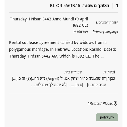
1
מסמך משפטי
BL OR 5561B.16
תגים
Thursday, 1 Nisan 5442 Anno Mundi (9 April
Document date
1682 CE)
Hebrew
Primary language
Rental sublease agreement carried by widows from a
polygamous marriage. In Hebrew. Location: Rashīd. Dated:
Thursday, 1 Nisan 5442 AM, which is 1682 CE. The …
בעה׳׳ת שכירות בית
ב[ה]יות שהמנוח כה׳׳ר יצחק אנג'יל (Angel) נ׳׳ע הח..ן(?) זה כ.[...]
שנים בחצ. ו[...]ס ה[.... ..]לה שבמולך מוסיל/מ‮…
1
Related Places
polygyny