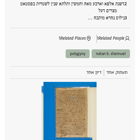
דשנת אלפא וארבע מאה וחמשין ותלתא שנין לשטרות בפסטאט
מצרים דעל
נילוס נהרא מותבה ‮…
1
Related Places
1
Related People
polygyny
natan b. shemuel
תעתוק אחד
דיון אחד