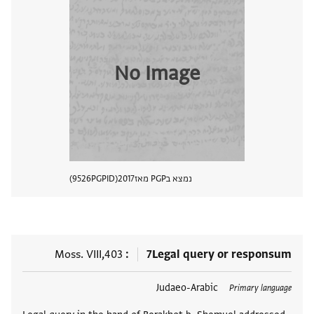
No Image
נמצא בPGP מאז
2017
PGPID
9526
הצגת 
Moss. VIII,403
7
Legal query or responsum
תגים
Judaeo-Arabic
Primary language