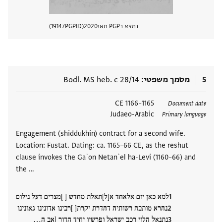
נמצא בPGP מאז
2020
PGPID
19147
הצגת 
5
מסמך משפטי
Bodl. MS heb. c 28/14
תגים
1165–1166 CE
Document date
Judaeo-Arabic
Primary language
Engagement (shiddukhin) contract for a second wife.
Location: Fustat. Dating: ca. 1165–66 CE, as the reshut
clause invokes the Gaʾon Netanʾel ha-Levi (1160–66) and
the …
למא כאן יום אלאחד א[ל]תאלת מחדש [ ]מצרים דעל נילוס
נהרא מותבה רשותיה דהדרת יקרת[ ]רבינו אדונינו גאונינו
נתנאל הלוי רכב ישראל ופרשיו יחיד הדור [אב ה‮…