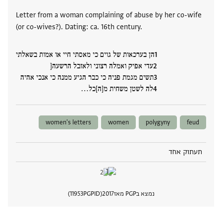
Letter from a woman complaining of abuse by her co-wife
(or co-wives?). Dating: ca. 16th century.
הן בערכאות של גוים כי מאסתי חיי או אמות בשאלתי
עדי אפיק ואמלה רצוני ולאזבל הרשעה[
תשים מגמת פניה כי כבר הגיע ממנה כי אנכי אהיה
לה לשטן משחית מ[ה]כל‮…
women's letters
women
polygyny
feud
תעתוק אחד
נמצא בPGP מאז
2017
PGPID
11953
הצגת 