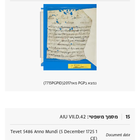
נמצא בPGP מאז
2017
PGPID
7715
הצגת 
15
מסמך משפטי
AIU VII.D.42
תגים
1 Tevet 5486 Anno Mundi (5 December 1725
Document date
CE)