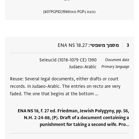
נמצא בPGP מאז
1986
PGPID
807
הצגת 
3
מסמך משפטי
ENA NS 18.27
תגים
1390 Seleucid (1078–1079 CE)
Document date
Judaeo-Arabic
Primary language
Reuse: Several legal documents, either drafts or court
records. In Judaeo-Arabic. The entries on recto are very
faded. The one that begins at the bottom …
ENA NS 18, f. 27 ed. Friedman, Jewish Polygyny, pp. 56,
N.H. 2-24-88, (P). Draft of a document containing a
punishment for taking a second wife. Pro‮…