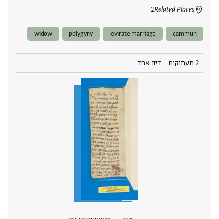
2
Related Places
widow
polygyny
levirate marriage
dammuh
2 תעתוקים
דיון אחד