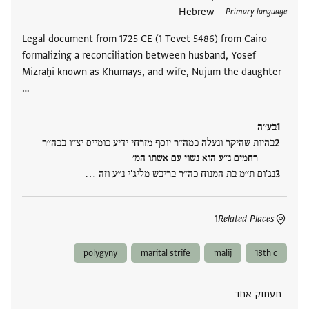
Hebrew
Primary language
Legal document from 1725 CE (1 Tevet 5486) from Cairo
formalizing a reconciliation between husband, Yosef
Mizraḥi known as Khumays, and wife, Nujūm the daughter
…
בע׳׳ה
בהיות שהיקר ונעלה כמה׳׳ר יוסף מזרחי ידיע כומייס יצ׳׳ו בכה׳׳ר
רחמים נ׳׳ע הוא נשוי עם אשתו המ׳
נג'ום ת׳׳מ בת המנוח כה׳׳ר בריבש מליג'י נ׳׳ע וזה ‮…
1
Related Places
polygyny
marital strife
malij
18th c
תעתוק אחד