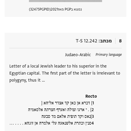
נמצא בPGP מאז
2021
PGPID
32475
הצגת 
8
מכתב
T-S 12.242
תגים
Judaeo-Arabic
Primary language
Letter of a local Jewish leader to his superior in the
Egyptian capital. The first part of the letter is irrelevant to
polygyny, thus it …
Recto
] דכרא אן כאן קד אצדר אליהא [
] . י ארגו וצולה ואערף חצרתה אלסאמיה
]נאס וקד תופית אלאם מד סבעה
סנין וכתרת אלשנאעה עלי אלמרה אן זוגהא . . . . ‮…