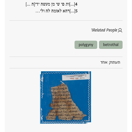
[...]ות פי שי מן מעשה ידי[ה ...]
[...]רהא לאזמה לה ולי‮…
1
Related People
polygyny
betrothal
תעתוק אחד