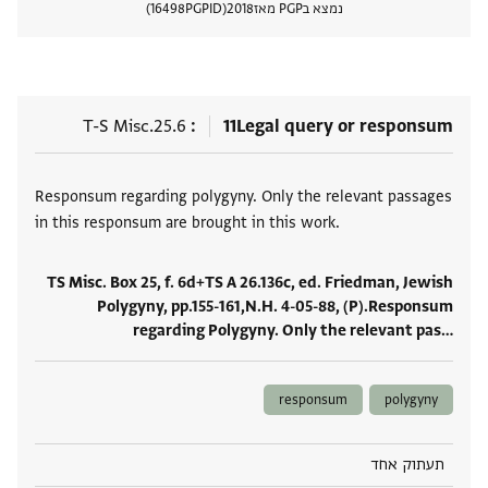
נמצא בPGP מאז
2018
PGPID
16498
הצגת 
T-S Misc.25.6
11
Legal query or responsum
תגים
Responsum regarding polygyny. Only the relevant passages
in this responsum are brought in this work.
TS Misc. Box 25, f. 6d+TS A 26.136c, ed. Friedman, Jewish
Polygyny, pp.155-161,N.H. 4-05-88, (P).Responsum
regarding Polygyny. Only the relevant pas‮…
responsum
polygyny
תעתוק אחד