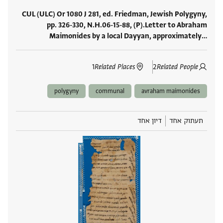
CUL (ULC) Or 1080 J 281, ed. Friedman, Jewish Polygyny,
pp. 326-330, N.H.06-15-88, (P).Letter to Abraham
Maimonides by a local Dayyan, approximately‮…
1
Related Places
2
Related People
polygyny
communal
avraham maimonides
תעתוק אחד
דיון אחד