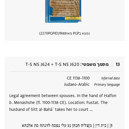
נמצא בPGP מאז
1988
PGPID
2270
הצגת 
13
מסמך משפטי
T-S NS J620
+
T-S NS J624
תגים
1100–1138 CE
Inferred date
Judaeo-Arabic
Primary language
Legal agreement between spouses. In the hand of Ḥalfon
b. Menashshe (fl. 1100-1138 CE). Location: Fustat. The
husband of Sitt al-Bahāʾ takes her to court …
[ ] בית דין [ מ]צליח הכהן נע עלי נפסה לזוגתה סת אלבהא