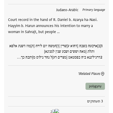
תגים
Judaeo-Arabic
Primary language
Court record in the hand of R. Daniel b. Azarya ha-Nasi.
Hayyim b. Harun announces his intention to marry a
woman in Sahrajt, but people …
[ב]ארבעה בשבה [דהוא ע]שרין [ו]חמשה יום לירח [ת]מוז דשנת אלפא
ותלת [מאה וששים ושבע שנין למנינא]
דרגיליננא ביה בפסטאט [מצרים דע]ל נהר נילוס מ[ותבה כך‮…
1
Related Places
polygyny
3 תעתוקים