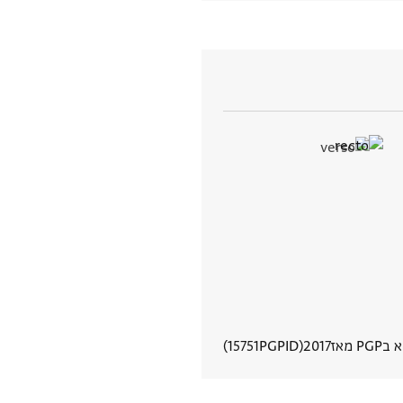
PG מאז
2017
PGPID
15751
הצגת פרטי מסמך