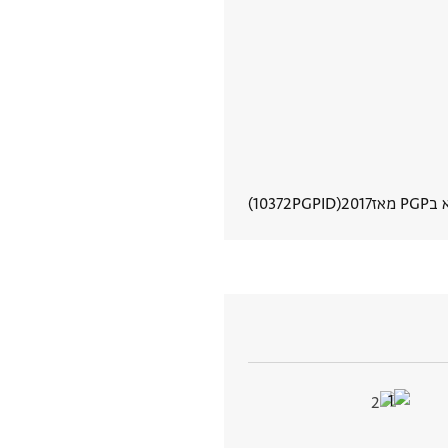
P מאז
2017
PGPID
10372
הצגת פרטי מסמך