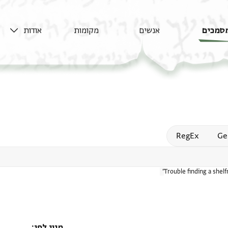
סמכים
אנשים
מקומות
אודות
Open
RegEx
Ge
Trouble finding a shel
מיון לפי