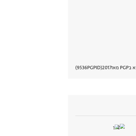
PG מאז
2017
PGPID
9536
הצגת פרטי מסמך