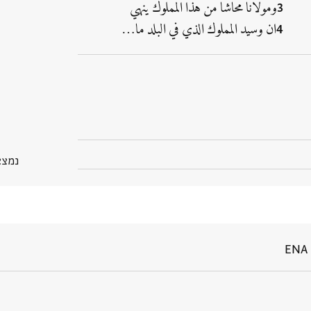
ومولانا محاشا من هذا المملوك ينهي
ان وسيد المملوك الذي في البلد ما‮…
נמצא בGP
ENA 