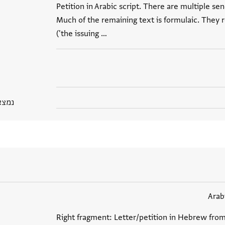
Petition in Arabic script. There are multiple se
Much of the remaining text is formulaic. They re
('the issuing …
נמצא בGP
Arab
Right fragment: Letter/petition in Hebrew from