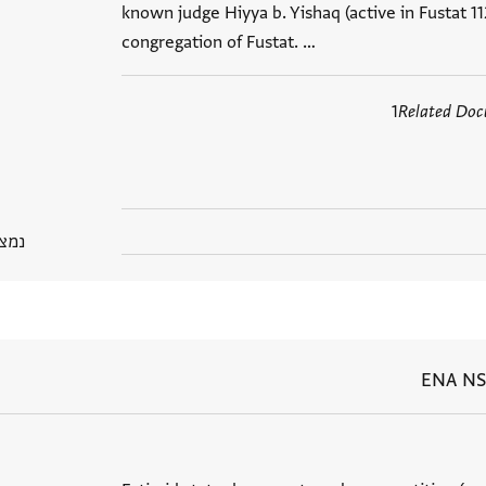
known judge Hiyya b. Yishaq (active in Fustat 1
congregation of Fustat. …
1
Related Do
נמצא בP
ENA NS