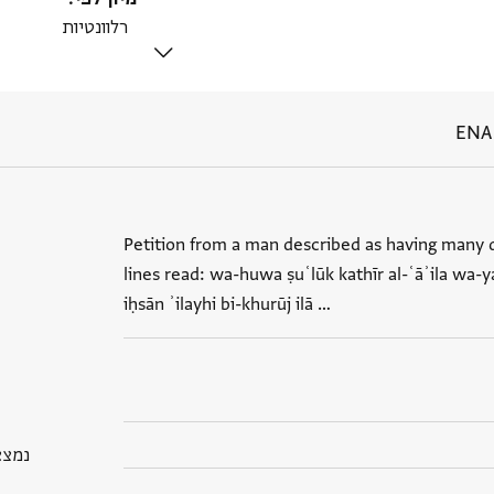
ENA 
Petition from a man described as having many 
lines read: wa-huwa ṣuʿlūk kathīr al-ʿāʾila wa-y
iḥsān ʾilayhi bi-khurūj ilā …
נמצא בGP