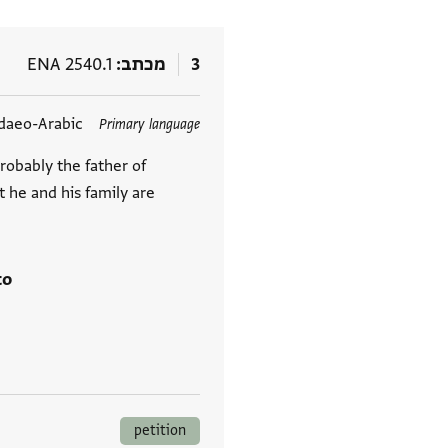
3
מכתב
ENA 2540.1
תגים
daeo-Arabic
Primary language
probably the father of
 he and his family are
to
petition