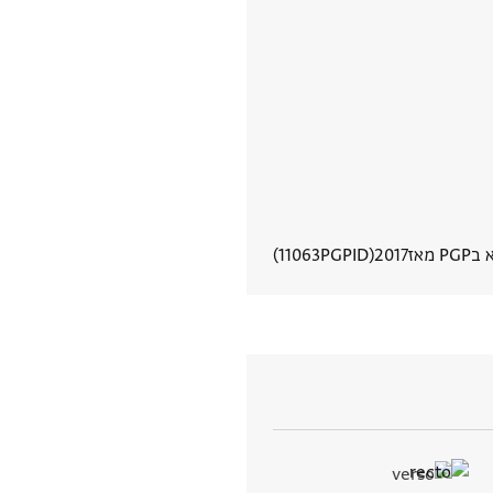
P מאז
2017
PGPID
11063
הצגת פרטי מסמך