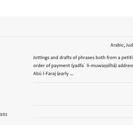
Arabic, Ju
Jottings and drafts of phrases both from a petit
order of payment (yadfaʿ li-muwaṣṣilhā) addres
Abū l-Faraj (early …
נמצא בP