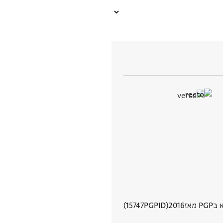
P מאז
2016
PGPID
15747
הצגת פרטי מסמך