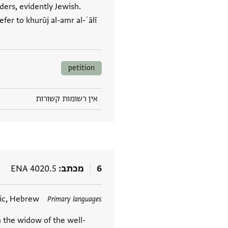
nders, evidently Jewish.
fer to khurūj al-amr al-ʿālī
petition
אין רשומות קשורות
6
מכתב
ENA 4020.5
תגים
ic, Hebrew
Primary languages
 the widow of the well-