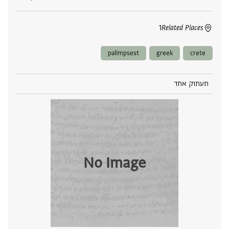
1
Related Places
palimpsest
greek
crete
תעתוק אחד
No Image