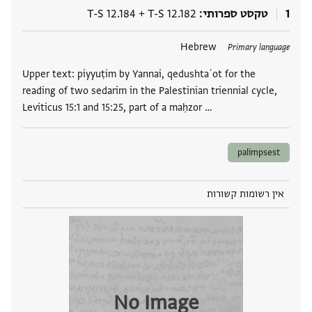
1
טקסט ספרותי
T-S 12.182
+
T-S 12.184
תגים
Hebrew
Primary language
Upper text: piyyuṭim by Yannai, qedushtaʾot for the
reading of two sedarim in the Palestinian triennial cycle,
Leviticus 15:1 and 15:25, part of a maḥzor …
palimpsest
אין רשומות קשורות
No Image