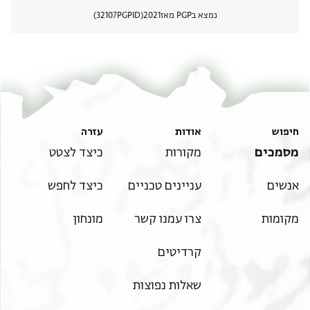
נמצא בPGP מאז
2021
PGPID
32107
הצגת 
חיפוש
אודות
עזרה
מסמכים
מקורות
כיצד לצטט
אנשים
עניינים טכניים
כיצד לחפש
מקומות
צרו עמנו קשר
מונחון
קרדיטים
שאלות נפוצות