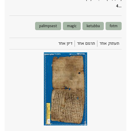
‮…
palimpsest
magic
ketubba
fotm
תעתוק אחד
תרגום אחד
דיון אחד