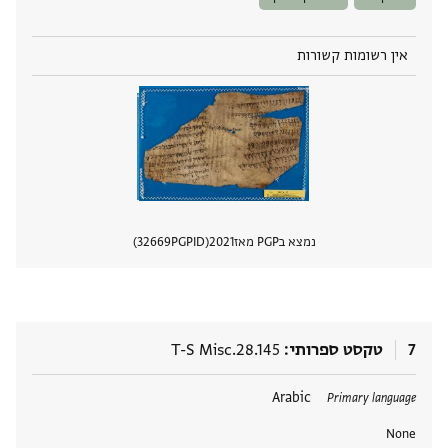
אין רשומות קשורות
נמצא בPGP מאז
2021
PGPID
32669
הצגת 
7
טקסט ספרותי
T-S Misc.28.145
תגים
Arabic
Primary language
None