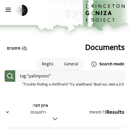
דף הבית
דילוג לתוכן
הפעלת מצב כהה
פתי
Documents
מסננים
Open search mode help
RegEx
General
Search mode
Trouble finding a shelfmark? Try
shelfmark:"Bodl ms. Heb a 2/3"
מיון לפי
Results
13 תוצאות