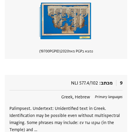
נמצא בPGP מאז
2020
PGPID
19700
הצגת 
9
מכתב
NLI 577.4/102
תגים
Greek, Hebrew
Primary languages
Palimpsest. Undertext: Unidentified text in Greek.
Identification may be possible even without multispectral
imaging. Some phrases may include: εν τω ιερω (in the
Temple) and …