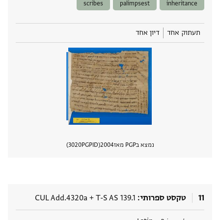
scribes
palimpsest
inheritance
תעתוק אחד
דיון אחד
נמצא בPGP מאז
2004
PGPID
3020
הצגת 
11
טקסט ספרותי
T-S AS 139.1
+
CUL Add.4320a