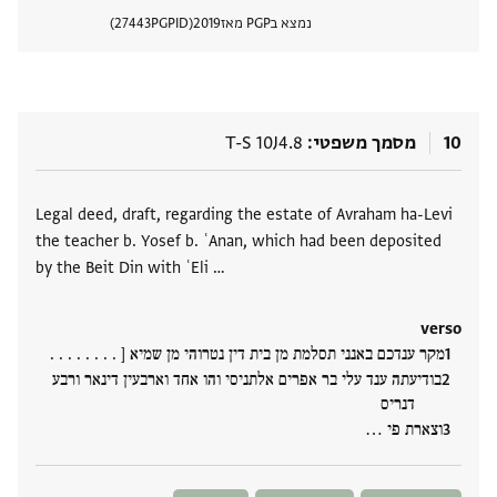
נמצא בPGP מאז
2019
PGPID
27443
הצגת 
10
מסמך משפטי
T-S 10J4.8
תגים
Legal deed, draft, regarding the estate of Avraham ha-Levi
the teacher b. Yosef b. ʿAnan, which had been deposited
by the Beit Din with ʿEli …
verso
מקר ענדכם באנני תסלמת מן בית דין נטרוהי מן שמיא [ . . . . . . . .
בודיעתה ענד עלי בר אפרים אלתניסי והו אחד וארבעין דינאר ורבע
דנריס
וצארת פי ‮…