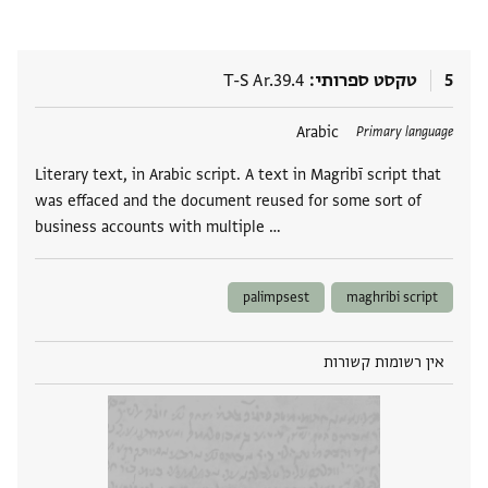
5
טקסט ספרותי
T-S Ar.39.4
תגים
Arabic
Primary language
Literary text, in Arabic script. A text in Magribī script that
was effaced and the document reused for some sort of
business accounts with multiple …
palimpsest
maghribi script
אין רשומות קשורות