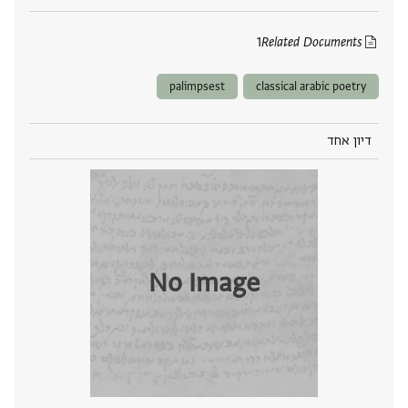
1
Related Documents
palimpsest
classical arabic poetry
דיון אחד
No Image