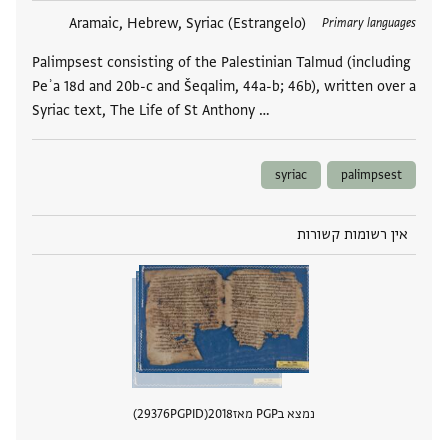
תגים
Aramaic, Hebrew, Syriac (Estrangelo)
Primary languages
Palimpsest consisting of the Palestinian Talmud (including
Peʾa 18d and 20b-c and Šeqalim, 44a-b; 46b), written over a
Syriac text, The Life of St Anthony …
syriac
palimpsest
אין רשומות קשורות
נמצא בPGP מאז
2018
PGPID
29376
הצגת 