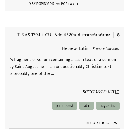
נמצא בPGP מאז
2017
PGPID
8381
הצגת 
8
טקסט ספרותי
CUL Add.4320a-d
+
T-S AS 139.1
תגים
Hebrew, Latin
Primary languages
"A fragment of vellum containing a Latin text of a sermon
by Saint Augustine — an unquestionably Christian text —
is probably one of the …
1
Related Documents
palimpsest
latin
augustine
אין רשומות קשורות