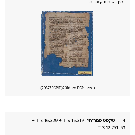
אין רשומות קשורות
נמצא בPGP מאז
2018
PGPID
29377
הצגת 
4
טקסט ספרותי
T-S 16.319
+
T-S 16.329
+
T-S 12.751–53