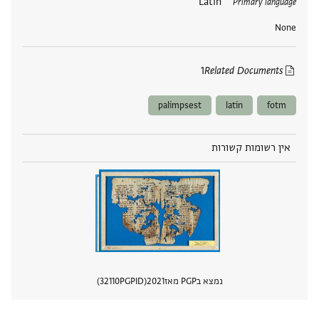
תגים
Latin
Primary language
None
1
Related Documents
palimpsest
latin
fotm
אין רשומות קשורות
נמצא בPGP מאז
2021
PGPID
32110
הצגת 