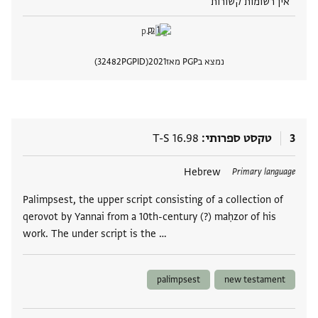
אין רשומות קשורות
נמצא בPGP מאז
2021
PGPID
32482
הצגת 
3
טקסט ספרותי
T-S 16.98
תגים
Hebrew
Primary language
Palimpsest, the upper script consisting of a collection of
qerovot by Yannai from a 10th-century (?) maḥzor of his
work. The under script is the …
palimpsest
new testament