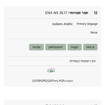
12
סמי ספרותי
ENA NS 36.17
תגים
Judaeo-Arabic
Primary language
None
recipe
palimpsest
magic
late ja
אין רשומות קשורות
נמצא בPGP מאז
2017
PGPID
12113
הצגת 