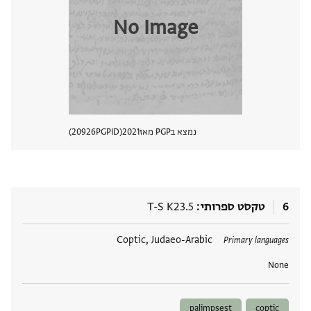
No Image
נמצא בPGP מאז
2021
PGPID
20926
הצגת 
6
טקסט ספרותי
T-S K23.5
תגים
Coptic, Judaeo-Arabic
Primary languages
None
palimpsest
coptic