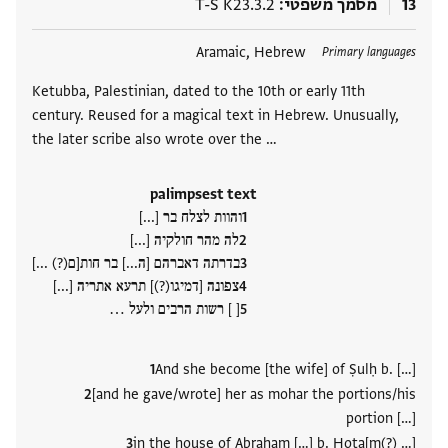
13
מסמך משפטי
T-S K23.3.2
תגים
Aramaic, Hebrew
Primary languages
Ketubba, Palestinian, dated to the 10th or early 11th
century. Reused for a magical text in Hebrew. Unusually,
the later scribe also wrote over the …
palimpsest text
והוות לצלח בר [...]
לה מהר חולקיה [...]
בדרתה דאברהם [ה...] בר חות[ם(?) ...]
צפונה [דמיגו(?)] תרעא אתריה [...]
[ ] רשות הרבים ולעל ‮…
And she become [the wife] of Ṣulḥ b. […]
[and he gave/wrote] her as mohar the portions/his
portion […]
in the house of Abraham […] b. Ḥota[m(?) …]