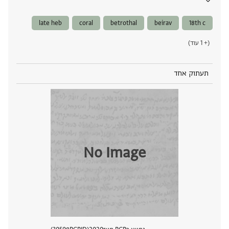
late heb
coral
betrothal
beirav
18th c
(+ 1 עוד)
תעתוק אחד
No Image