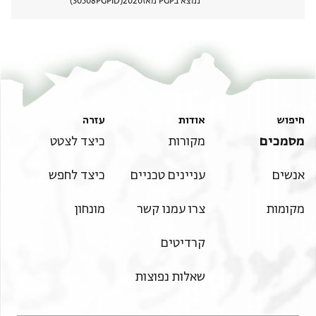
נמצא בPGP מאז
2020
PGPID
30508
הצגת 
חיפוש
אודות
עזרה
מסמכים
מקורות
כיצד לצטט
אנשים
עניינים טכניים
כיצד לחפש
מקומות
צרו עמנו קשר
מונחון
קרדיטים
שאלות נפוצות