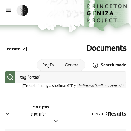
דף הבית
דילוג לתוכן
הפעלת מצב כהה
פתי
Documents
מסננים
Open search mode help
RegEx
General
Search mode
Trouble finding a shelfmark? Try
shelfmark:"Bodl ms. Heb a 2/3"
מיון לפי
Results
2 תוצאות