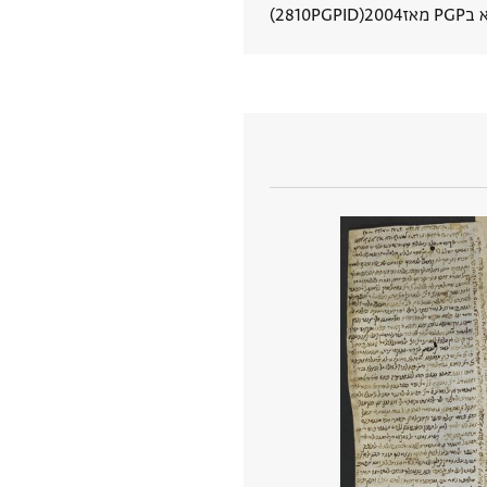
P מאז
2004
PGPID
2810
הצגת פרטי מסמך