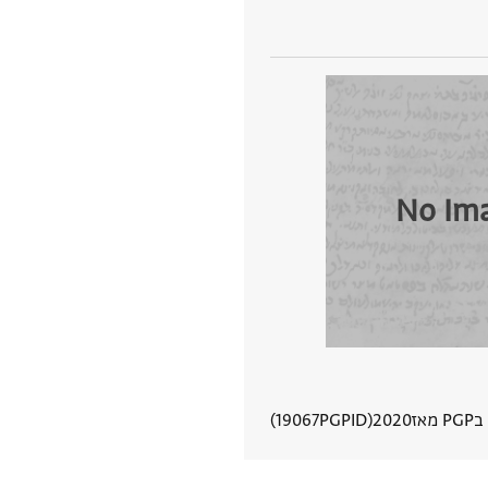
No Im
מאז
2020
PGPID
19067
הצגת פרטי מסמך