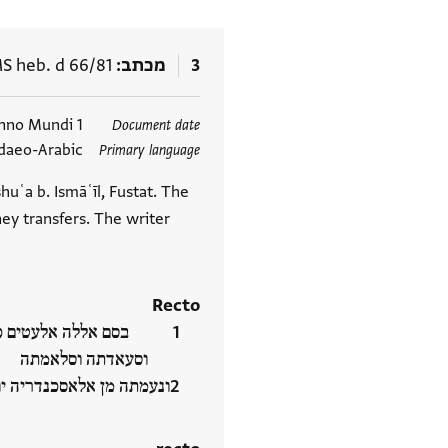
3
מכתב
S heb. d 66/81
תגים
1 Ḥeshvan [no year] Anno Mundi
Document date
daeo-Arabic
Primary language
uʿa b. Ismāʿīl, Fustat. The
ey transfers. The writer
Recto
בסם אללה אלעטים כתאבי
וסעאדתה וסלאמתה
ונעמתה מן אלאסכנדריה י‮