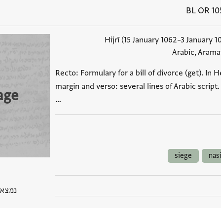
BL OR 10
Arabic, Aram
Recto: Formulary for a bill of divorce (get). I
margin and verso: several lines of Arabic script
age
…
siege
nas
נמצא בPGP 