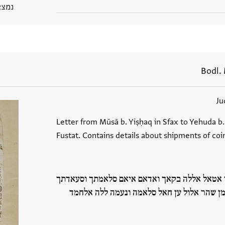
נמצא בGP
Bodl. 
Ju
Letter from Mūsā b. Yiṣḥaq in Sfax to Yehuda b
Fustat. Contains details about shipments of coi
אי אטאל אללה בקאך ואדאם איאם סלאמתך וסעאדתך
ן מן שהר אלול ען חאל סלאמה ונעמה ללה אלחמד