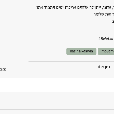
 אדוני, ייתן לך אלוהים אריכות ימים ויתמיד את
ך ואת שלומך
4
Related
nasir al-dawla
moveme
דיון אחד
נמצא בP