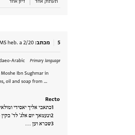
תעתוק אחד
דיון אחד
5
מכתב
MS heb. a 2/20
תגים
daeo-Arabic
Primary language
. Moshe Ibn Sughmar in
ns, oil and soap from …
Recto
כתאבי אליך יאסידי ומול
ונעמאך יום אלג' לד' בקי
שכרא וען ‮…