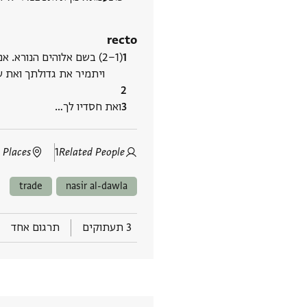
recto
(2−1) בשם אלוהים הנורא. א
ויתמיר את גדולתך ואת ע
ואת חסדיו לך‮…
 Places
1
Related People
trade
nasir al-dawla
3 תעתוקים
תרגום אחד