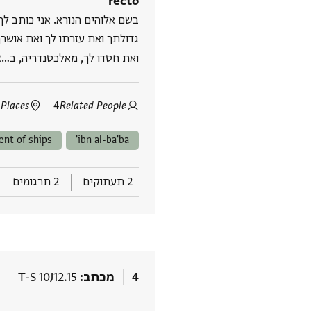
recto
בשם אלוהים הנורא. אני כותב לך,
גדולתך ואת עזרתו לך ואת אושר
ואת חסדו לך, מאלכסנדריה, ב‮…
 Places
4
Related People
nt of ships
ibn al-ba'ba'
2 תעתוקים
2 תרגומים
4
מכתב
T-S 10J12.15