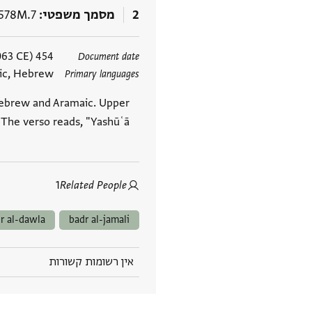
2
מסמך משפטי
578M.7
תגים
454 Hijrī (15 January 1062–3 January 1063 CE)
Document date
aic, Hebrew
Primary languages
n Hebrew and Aramaic. Upper
. The verso reads, "Yashūʿā
1
Related People
ir al-dawla
badr al-jamali
אין רשומות קשורות