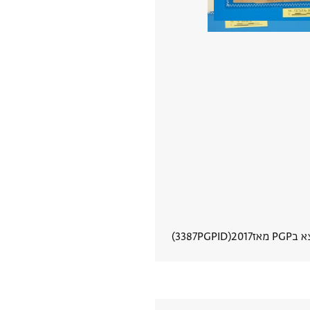
PGP מאז
2017
PGPID
3387
הצגת פרטי מסמך