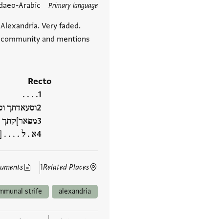
תגים
daeo-Arabic
Primary language
 Alexandria. Very faded.
e community and mentions
Recto
. . . .
וסעאדתך וס
מפאר]קתך [. 
א . ל . . . . [‮…
cuments
1
Related Places
mmunal strife
alexandria