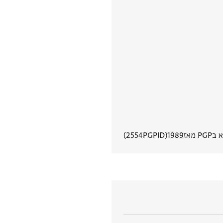
PG מאז
1989
PGPID
2554
הצגת פרטי מסמך