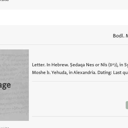
Bodl. 
Letter. In Hebrew. Ṣedaqa Nes or Nīs (ניס), in Syracuse (שראקוסה), writes to
Moshe b. Yehuda, in Alexandria. Dating: Last qu
age