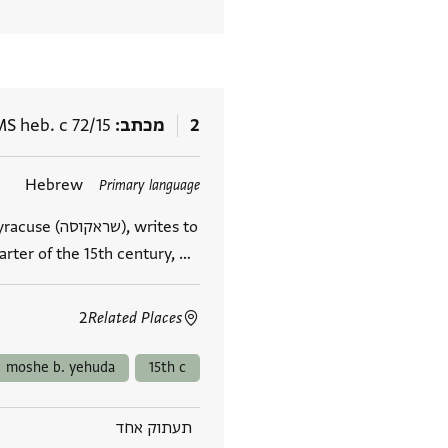
2
מכתב
MS heb. c 72/15
תגים
Hebrew
Primary language
arter of the 15th century, …
2
Related Places
moshe b. yehuda
15th c
תעתוק אחד