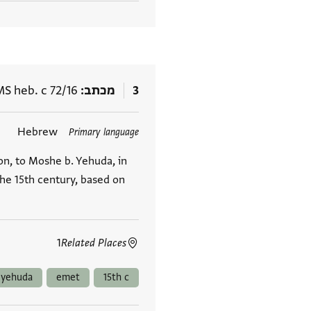
3
מכתב
MS heb. c 72/16
תגים
Hebrew
Primary language
n, to Moshe b. Yehuda, in
the 15th century, based on
1
Related Places
 yehuda
emet
15th c