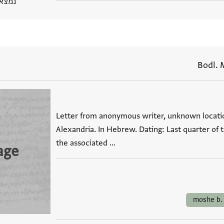
נמצא בPGP
Bodl. 
Letter from anonymous writer, unknown locatio
Alexandria. In Hebrew. Dating: Last quarter of 
the associated …
age
moshe b.