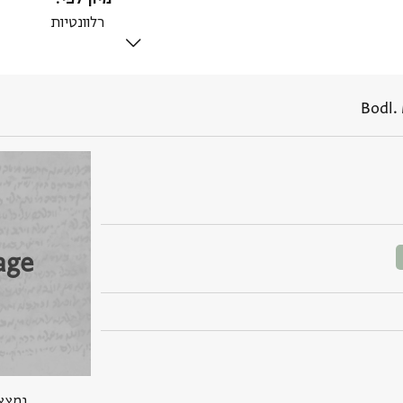
Bodl. 
age
נמצא בPGP