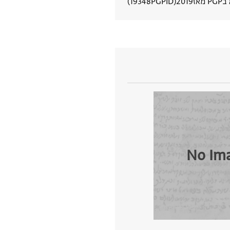
 מאז
2019
PGPID
19348
הצגת פרטי מסמך
No Im