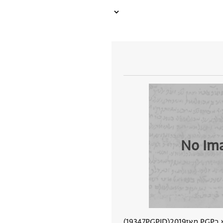
No Im
 מאז
2019
PGPID
19347