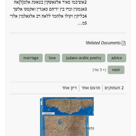
אוציכמו סאיר אלעאשקין בטאעת אלמ[ל]אח
אגמעין וכרו בין ידיהם סאגדין ואקטעו אלשך
בליקין וקולו אלחמד ללאה רב אלעאלמין אלדי
מ‮…
1
Related Documents
marriage
love
judaeo-arabic poetry
advice
nasir
(+ 3 עוד)
2 תעתוקים
תרגום אחד
דיון אחד
נמצא בPGP מאז
2016
PGPID
3177
הצגת 