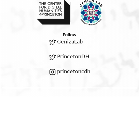
Follow
GenizaLab
PrincetonDH
princetoncdh
נגישות
2026 The Trustees of Princeton University
ISSN: 2834-4146