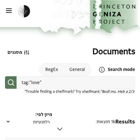
דף הבית
דילוג לתוכן
הפעלת מצב כהה
פתי
Documents
מסננים
Open search mode help
RegEx
General
Search mode
Trouble finding a shelfmark? Try
shelfmark:"Bodl ms. Heb a 2/3"
מיון לפי
Results
16 תוצאות