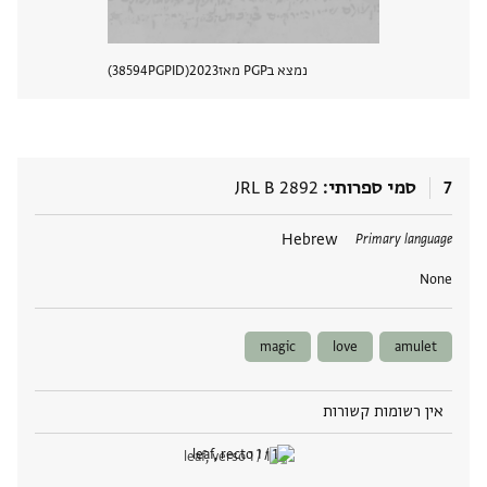
נמצא בPGP מאז
2023
PGPID
38594
הצגת 
7
סמי ספרותי
JRL B 2892
תגים
Hebrew
Primary language
None
magic
love
amulet
אין רשומות קשורות