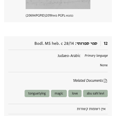
נמצא בPGP מאז
2019
PGPID
20694
הצגת 
12
סמי ספרותי
Bodl. MS heb. c 28/14
תגים
Judaeo-Arabic
Primary language
None
1
Related Documents
tonguetying
magic
love
abu sahl levi
אין רשומות קשורות