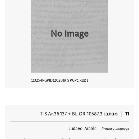
No Image
נמצא בPGP מאז
2020
PGPID
23254
הצגת 
11
מכתב
BL OR 10587.3
+
T-S Ar.36.137
תגים
Judaeo-Arabic
Primary language