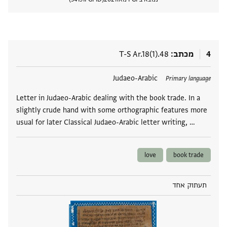
הצגת 
4
מכתב
T-S Ar.18(1).48
תגים
Judaeo-Arabic
Primary language
Letter in Judaeo-Arabic dealing with the book trade. In a
slightly crude hand with some orthographic features more
usual for later Classical Judaeo-Arabic letter writing, …
love
book trade
תעתוק אחד