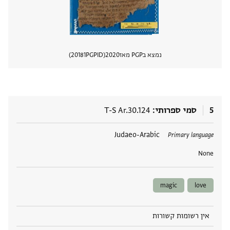
נמצא בPGP מאז
2020
PGPID
20181
הצגת 
5
סמי ספרותי
T-S Ar.30.124
תגים
Judaeo-Arabic
Primary language
None
magic
love
אין רשומות קשורות