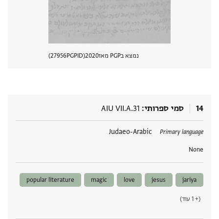
נמצא בPGP מאז
2020
PGPID
27956
הצגת 
14
סמי ספרותי
AIU VII.A.31
תגים
Judaeo-Arabic
Primary language
None
popular literature
magic
love
jesus
jariya
(+ 1 עוד)