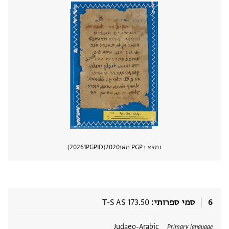
נמצא בPGP מאז
2020
PGPID
20261
הצגת 
6
סמי ספרותי
T-S AS 173.50
תגים
Judaeo-Arabic
Primary language