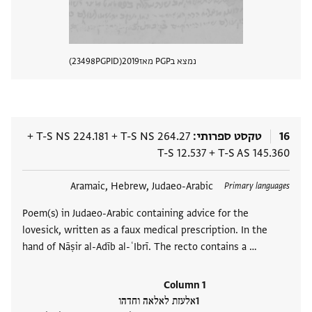
נמצא בPGP מאז
2019
PGPID
23498
הצגת 
16
טקסט ספרותי
T-S NS 264.27
+
T-S NS 224.181
+
T-S 12.537
+
T-S AS 145.360
תגים
Aramaic, Hebrew, Judaeo-Arabic
Primary languages
Poem(s) in Judaeo-Arabic containing advice for the
lovesick, written as a faux medical prescription. In the
hand of Nāṣir al-Adīb al-ʿIbrī. The recto contains a …
Column 1
אלעזת לאלאה וחדהו