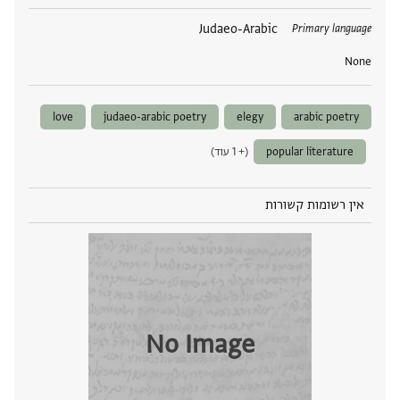
תגים
Judaeo-Arabic
Primary language
None
love
judaeo-arabic poetry
elegy
arabic poetry
popular literature
(+ 1 עוד)
אין רשומות קשורות
No Image