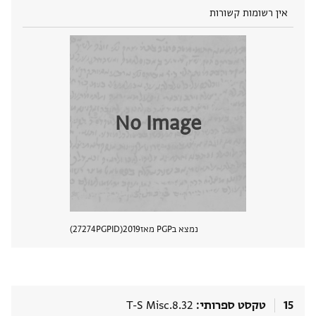
אין רשומות קשורות
No Image
נמצא בPGP מאז
2019
PGPID
27274
הצגת 
15
טקסט ספרותי
T-S Misc.8.32