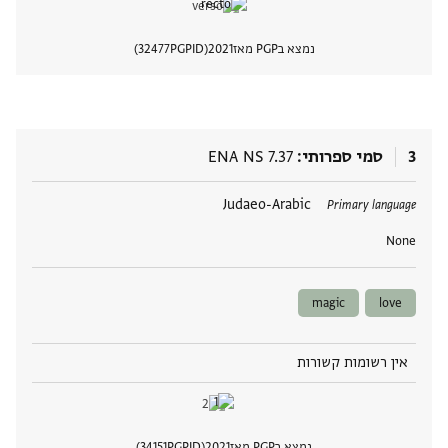
נמצא בPGP מאז
2021
PGPID
32477
הצגת 
3
סמי ספרותי
ENA NS 7.37
תגים
Judaeo-Arabic
Primary language
None
magic
love
אין רשומות קשורות
נמצא בPGP מאז
2021
PGPID
34151