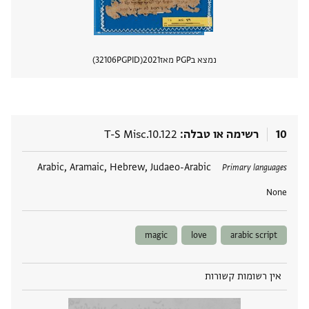
נמצא בPGP מאז
2021
PGPID
32106
הצגת 
10
רשימה או טבלה
T-S Misc.10.122
תגים
Arabic, Aramaic, Hebrew, Judaeo-Arabic
Primary languages
None
magic
love
arabic script
אין רשומות קשורות