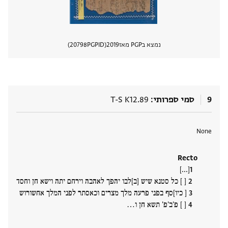
נמצא בPGP מאז
2019
PGPID
20798
הצגת 
9
סמי ספרותי
T-S K12.89
תגים
None
Recto
[...]
[ ] כל סטנא שיש [ב]לבו יהפך לאהבה וירחם יתה וישא חן וחסד
[ כיו]סף בפני פרעה מלך מצרים וכאסתר לפני המלך אחשורוש
[ ] פ'ב'פ' תשא חן ו‮…