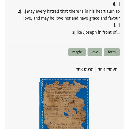
[...]
[...] May every hatred that there is in his heart turn to
love, and may he love her and have grace and favour
[...]
[like J]oseph in front of‮…
magic
love
fotm
תעתוק אחד
תרגום אחד