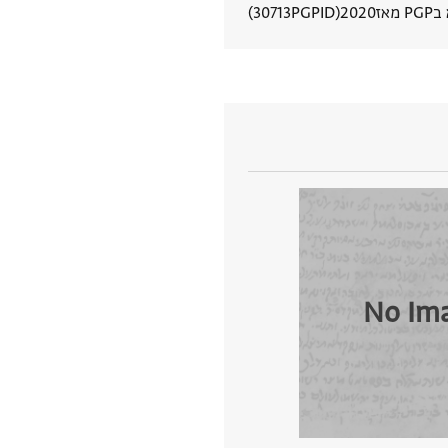
 מאז
2020
PGPID
30713
הצגת פרטי מסמך
No Im