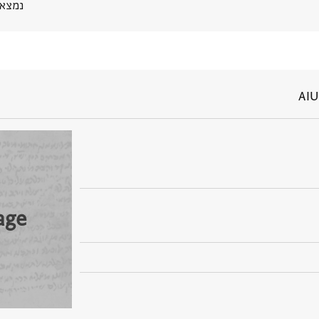
נמצא בPGP 
AIU
age