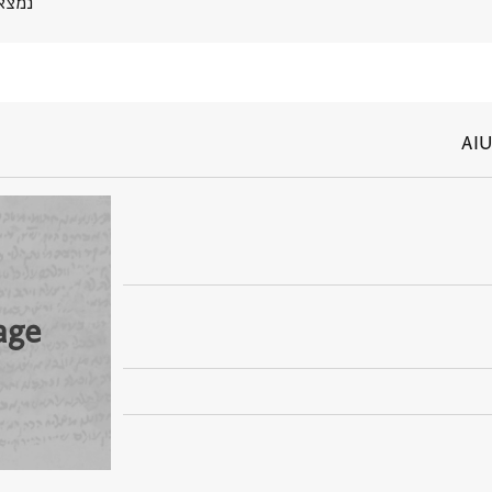
נמצא בPGP
AIU
age