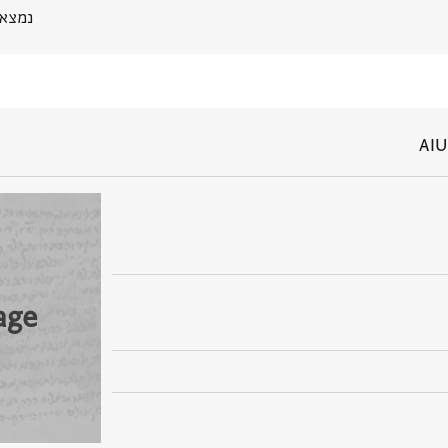
נמצא בPGP 
AIU
age