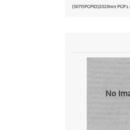
 מאז
2020
PGPID
30715
הצגת פרטי מסמך
No Im