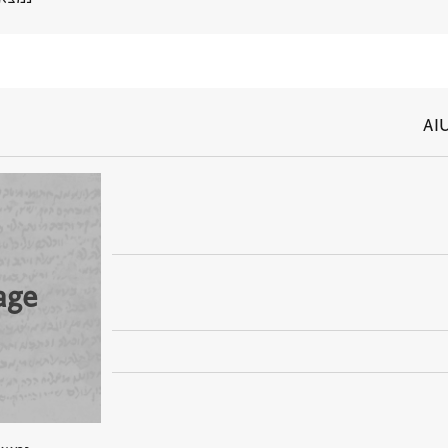
AIU
age