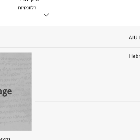
AIU 
Hebr
age
נמצא בPGP