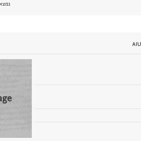
נמצא בPGP
AIU
age