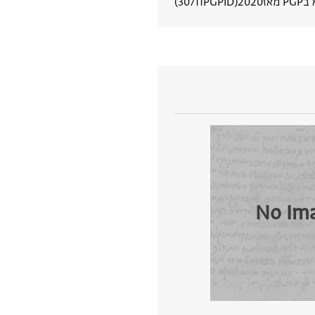
 מאז
2020
PGPID
30711
הצגת פרטי מסמך
No Im