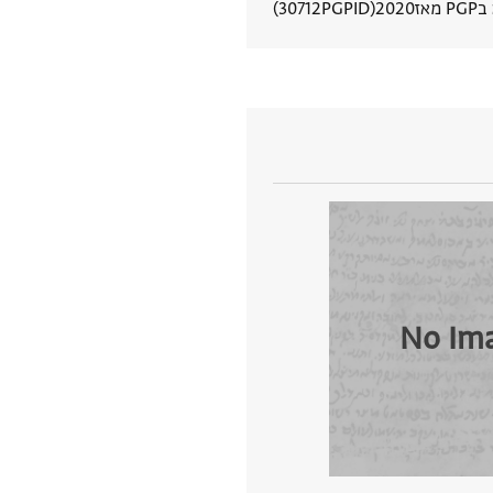
מאז
2020
PGPID
30712
הצגת פרטי מסמך
No Im