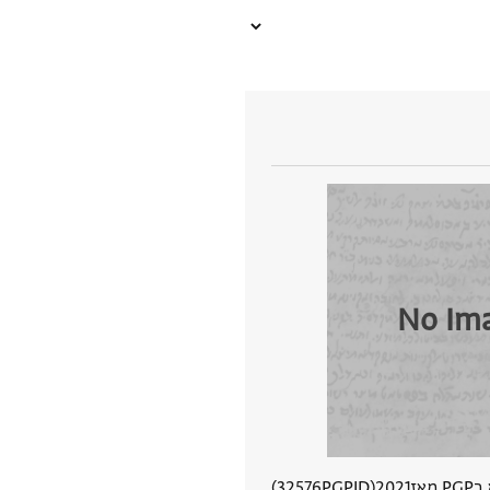
No Im
 מאז
2021
PGPID
32576