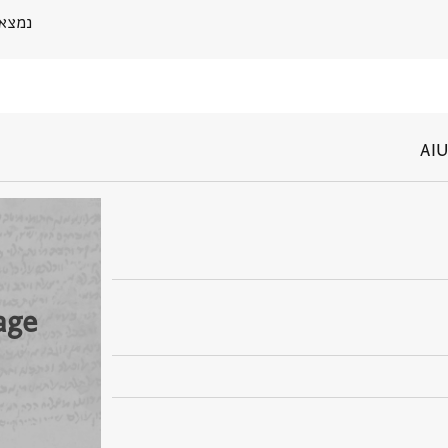
נמצא בPGP
AIU
age