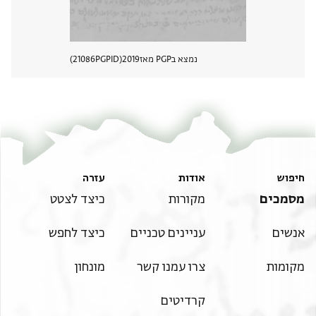
נמצא בPGP מאז
2019
PGPID
21086
הצגת 
חיפוש
אודות
עזרה
מסמכים
מקורות
כיצד לצטט
אנשים
עניינים טכניים
כיצד לחפש
מקומות
צרו עמנו קשר
מונחון
קרדיטים