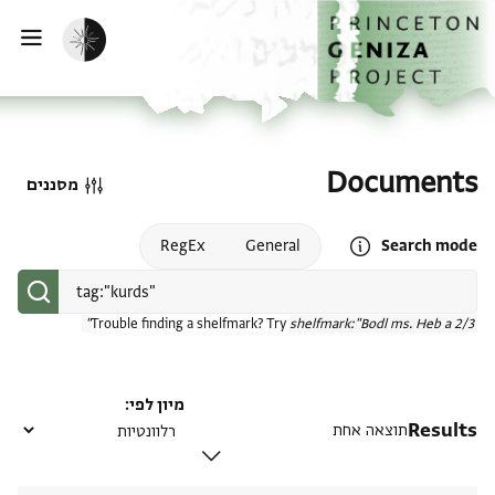
דף הבית
דילוג לתוכן
הפעלת מצב כהה
פתי
Documents
מסננים
Open search mode help
RegEx
General
Search mode
Trouble finding a shelfmark? Try
shelfmark:"Bodl ms. Heb a 2/3"
מיון לפי
Results
תוצאה אחת