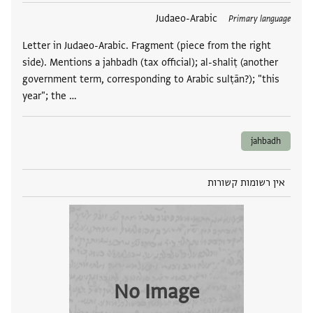
תגים
Judaeo-Arabic
Primary language
Letter in Judaeo-Arabic. Fragment (piece from the right
side). Mentions a jahbadh (tax official); al-shaliṭ (another
government term, corresponding to Arabic sulṭān?); "this
year"; the …
jahbadh
אין רשומות קשורות
No Image