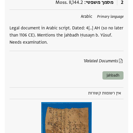
2
מסמך משפטי
Moss. II,144.2
תגים
Arabic
Primary language
Legal document in Arabic script. Dated: 4[..] AH (so no later
than 1106 CE). Mentions the jahbadh Ḥusayn b. Yūsuf.
Needs examination.
1
Related Documents
jahbadh
אין רשומות קשורות