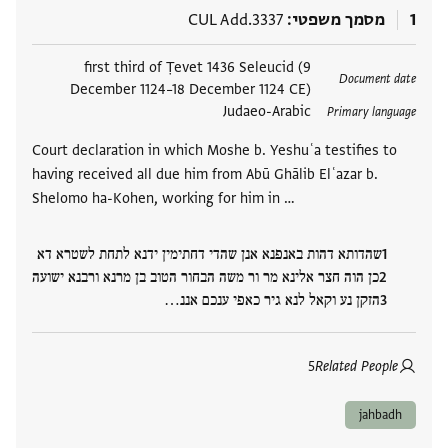
1
מסמך משפטי
CUL Add.3337
תגים
first third of Ṭevet 1436 Seleucid (9
Document date
December 1124–18 December 1124 CE)
Judaeo-Arabic
Primary language
Court declaration in which Moshe b. Yeshuʿa testifies to
having received all due him from Abū Ghālib Elʿazar b.
Shelomo ha-Kohen, working for him in …
שהדותא דהות באנפנא אנן שהדי דחתימין ידנא לתחת לשטרא דא
כן הוה חצר אלינא מר ור משה הבחור הטוב בן מרנא ורבנא ישועה
הזקן נע וקאל לנא גיר כאפי ענכם אננ‮…
5
Related People
jahbadh