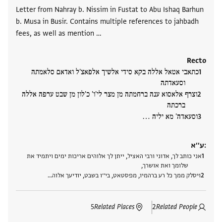
Letter from Nahray b. Nissim in Fustat to Abu Ishaq Barhun
b. Musa in Busir. Contains multiple references to jahbadh
fees, as well as mention …
Recto
כתאבי אטאל אללה בקא סידי אלשיך אלפאצ'ל ואדאם סלאמתה
וסעאדתה
וצרף אלאסוא ענה ברחמתה מן מצר לי'ו' כ'לון מן שבט ערפה אללה
ברכתה
וסעאדה' מא יליה ‮…
ע׳׳א:
אני כותב לך, אדוני ורבי האציל, ייתן לך אלוהים אריכות ימים ויתמיד את
שלומך ואת אושרך,
ויסלק ממך כל רע ברהמיו, מפסטאט, בי׳׳ו בשבט, יודיעך אלוה‮…
5
Related Places
2
Related People