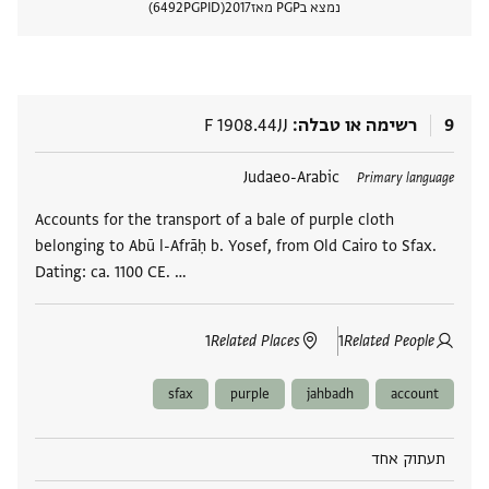
נמצא בPGP מאז
2017
PGPID
6492
הצגת 
9
רשימה או טבלה
F 1908.44JJ
תגים
Judaeo-Arabic
Primary language
Accounts for the transport of a bale of purple cloth
belonging to Abū l-Afrāḥ b. Yosef, from Old Cairo to Sfax.
Dating: ca. 1100 CE. …
1
Related Places
1
Related People
sfax
purple
jahbadh
account
תעתוק אחד