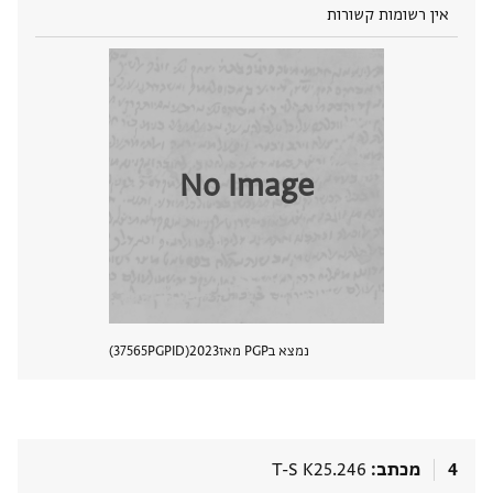
אין רשומות קשורות
No Image
נמצא בPGP מאז
2023
PGPID
37565
הצגת 
4
מכתב
T-S K25.246