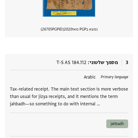
נמצא בPGP מאז
2020
PGPID
26705
הצגת 
3
מסמך שלטוני
T-S AS 184.112
תגים
Arabic
Primary language
Tax-related receipt. The main text section is more verbose
than usual for jizya receipts, and it mentions the term
jahbadh—so something to do with internal …
jahbadh