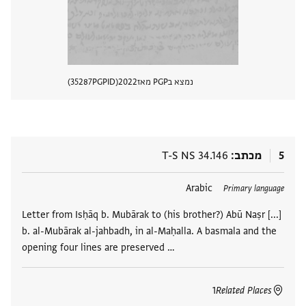
נמצא בPGP מאז
2022
PGPID
35287
הצגת 
5
מכתב
T-S NS 34.146
תגים
Arabic
Primary language
Letter from Isḥāq b. Mubārak to (his brother?) Abū Naṣr [...]
b. al-Mubārak al-jahbadh, in al-Maḥalla. A basmala and the
opening four lines are preserved …
1
Related Places