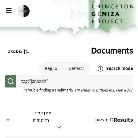
דף הבית
דילוג לתוכן
הפעלת מצב כהה
פתי
Documents
מסננים
Open search mode help
RegEx
General
Search mode
Trouble finding a shelfmark? Try
shelfmark:"Bodl ms. Heb a 2/3"
מיון לפי
Results
12 תוצאות