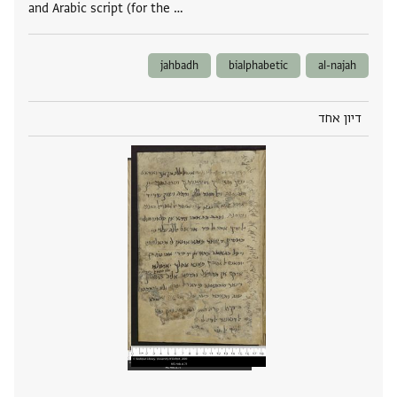
and Arabic script (for the …
jahbadh
bialphabetic
al-najah
דיון אחד