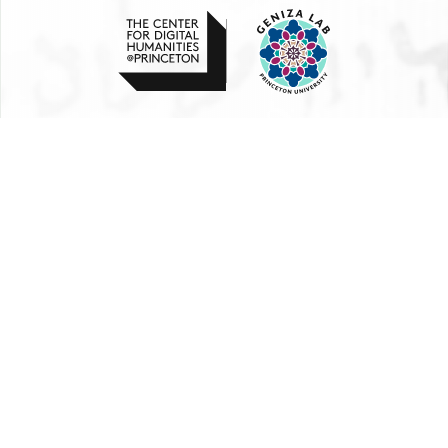
Follow
GenizaLab
PrincetonDH
princetoncdh
נגישות
2026 The Trustees of Princeton University