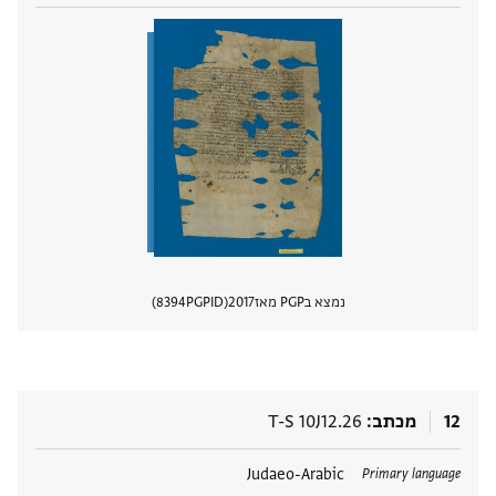
נמצא בPGP מאז
2017
PGPID
8394
הצגת 
12
מכתב
T-S 10J12.26
תגים
Judaeo-Arabic
Primary language