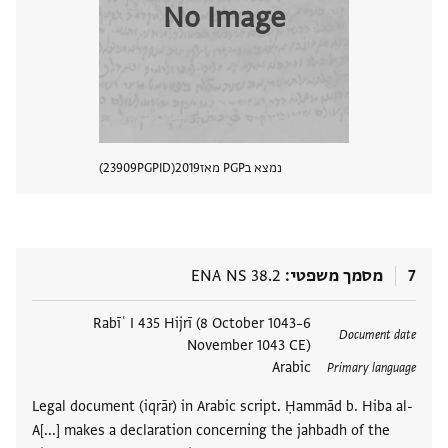
No Image
נמצא בPGP מאז
2019
PGPID
23909
הצגת 
7
מסמך משפטי
ENA NS 38.2
תגים
Rabīʿ I 435 Hijrī (8 October 1043–6
Document date
November 1043 CE)
Arabic
Primary language
Legal document (iqrār) in Arabic script. Ḥammād b. Hiba al-
A[...] makes a declaration concerning the jahbadh of the