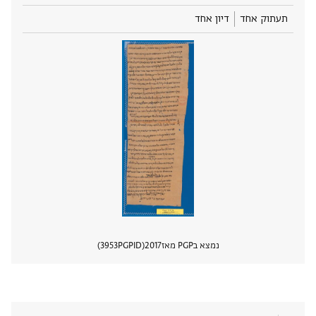
תעתוק אחד
דיון אחד
נמצא בPGP מאז
2017
PGPID
3953
הצגת 