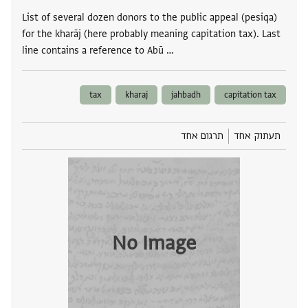
List of several dozen donors to the public appeal (pesiqa)
for the kharāj (here probably meaning capitation tax). Last
line contains a reference to Abū …
tax
kharaj
jahbadh
capitation tax
תעתוק אחד
תרגום אחד
No Image