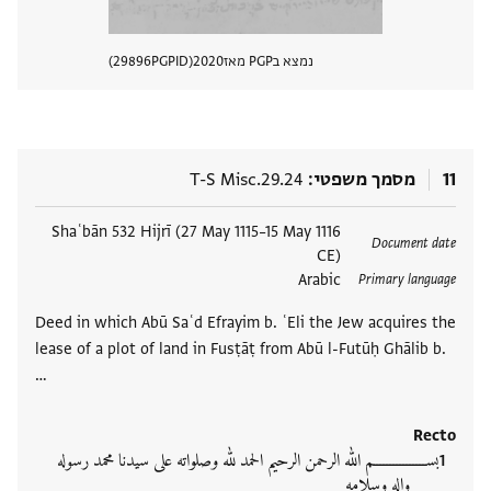
נמצא בPGP מאז
2020
PGPID
29896
הצגת 
11
מסמך משפטי
T-S Misc.29.24
תגים
Shaʿbān 532 Hijrī (27 May 1115–15 May 1116
Document date
CE)
Arabic
Primary language
Deed in which Abū Saʿd Efrayim b. ʿEli the Jew acquires the
lease of a plot of land in Fusṭāṭ from Abū l-Futūḥ Ghālib b.
…
Recto
بســــــــــــــــم الله الرحمن الرحيم الحمد لله وصلواته على سيدنا محمد رسوله
واله وسلامه