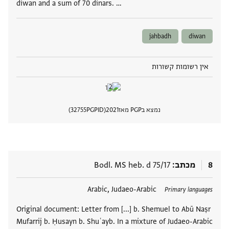
diwan and a sum of 70 dinars. …
jahbadh
diwan
אין רשומות קשורות
נמצא בPGP מאז
2021
PGPID
32755
הצגת 
8
מכתב
Bodl. MS heb. d 75/17
תגים
Arabic, Judaeo-Arabic
Primary languages
Original document: Letter from [...] b. Shemuel to Abū Naṣr
Mufarrij b. Ḥusayn b. Shuʿayb. In a mixture of Judaeo-Arabic