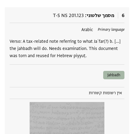
6
מסמך שלטוני
T-S NS 201.123
תגים
Arabic
Primary language
Verso: A tax-related note referring to what Jaʿfar(?) b. [...]
the jahbadh will do. Needs examination. This document
was torn and reused for Hebrew piyyuṭ.
jahbadh
אין רשומות קשורות