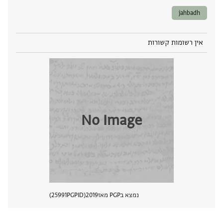
jahbadh
אין רשומות קשורות
No Image
נמצא בPGP מאז
2019
PGPID
25991
הצגת 