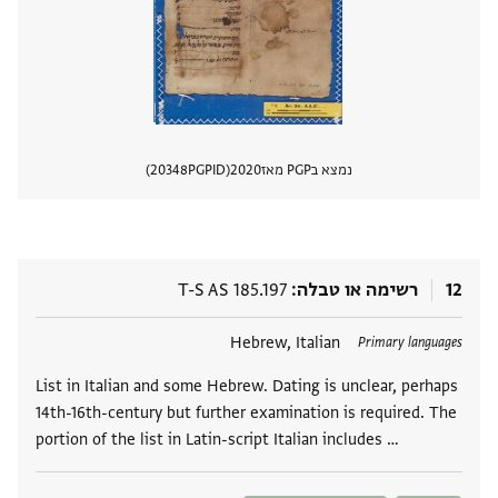
נמצא בPGP מאז
2020
PGPID
20348
הצגת 
12
רשימה או טבלה
T-S AS 185.197
תגים
Hebrew, Italian
Primary languages
List in Italian and some Hebrew. Dating is unclear, perhaps
14th-16th-century but further examination is required. The
portion of the list in Latin-script Italian includes …