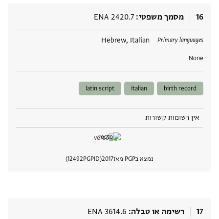
16
מסמך משפטי
ENA 2420.7
תגים
Hebrew, Italian
Primary languages
None
latin script
italian
birth record
אין רשומות קשורות
נמצא בPGP מאז
2017
PGPID
12492
הצגת 
17
רשימה או טבלה
ENA 3614.6