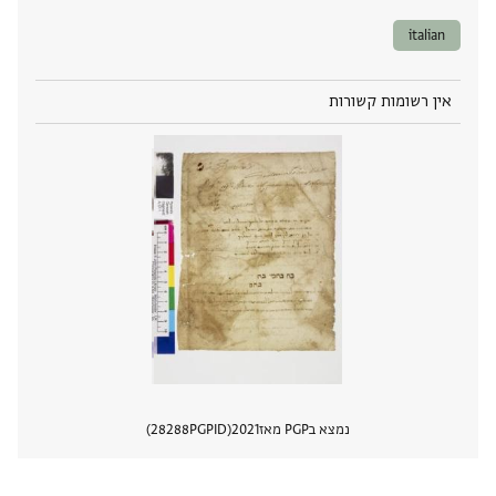
italian
אין רשומות קשורות
נמצא בPGP מאז
2021
PGPID
28288
הצגת 