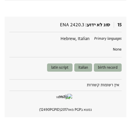
15
סוג לא ידוע
ENA 2420.3
תגים
Hebrew, Italian
Primary languages
None
latin script
italian
birth record
אין רשומות קשורות
נמצא בPGP מאז
2017
PGPID
12490
הצגת 