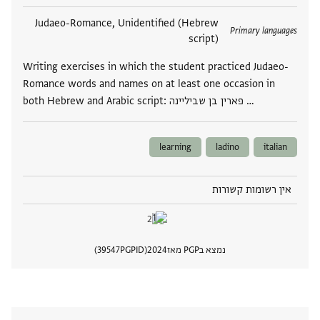
תגים
Judaeo-Romance, Unidentified (Hebrew
Primary languages
script)
Writing exercises in which the student practiced Judaeo-
Romance words and names on at least one occasion in
both Hebrew and Arabic script: פארין בן שביליינה …
learning
ladino
italian
אין רשומות קשורות
נמצא בPGP מאז
2024
PGPID
39547
הצגת 