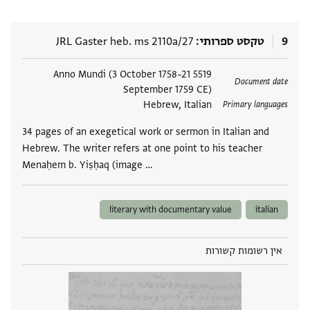
9
טקסט ספרותי
JRL Gaster heb. ms 2110a/27
תגים
5519 Anno Mundi (3 October 1758–21
Document date
September 1759 CE)
Hebrew, Italian
Primary languages
34 pages of an exegetical work or sermon in Italian and
Hebrew. The writer refers at one point to his teacher
Menaḥem b. Yiṣḥaq (image …
literary with documentary value
italian
אין רשומות קשורות