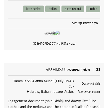
latin script
italian
birth record
18th c
אין רשומות קשורות
נמצא בPGP מאז
2017
PGPID
12491
הצגת 
23
מסמך משפטי
AIU VII.D.55
תגים
3 Tammuz 5554 Anno Mundi (1 July 1794
Document date
CE)
Hebrew, Italian, Judaeo-Arabic
Primary languages
Engagement document (shidukkhin) and dowry list: "The
clothes and the nedunya and the contante [Italian for cash]