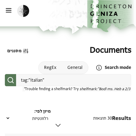
דף הבית
דילוג לתוכן
הפעלת מצב כהה
פתי
Documents
מסננים
Open search mode help
RegEx
General
Search mode
Trouble finding a shelfmark? Try
shelfmark:"Bodl ms. Heb a 2/3"
מיון לפי
Results
30 תוצאות