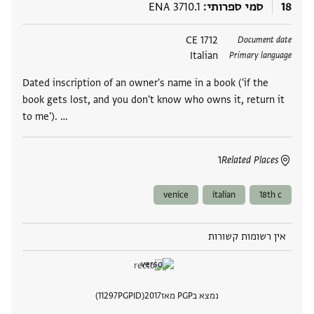
18
סמי ספרותי
ENA 3710.1
תגים
1712 CE
Document date
Italian
Primary language
Dated inscription of an owner's name in a book ('if the
book gets lost, and you don't know who owns it, return it
to me'). …
1
Related Places
venice
italian
18th c
אין רשומות קשורות
נמצא בPGP מאז
2017
PGPID
11297
הצגת 