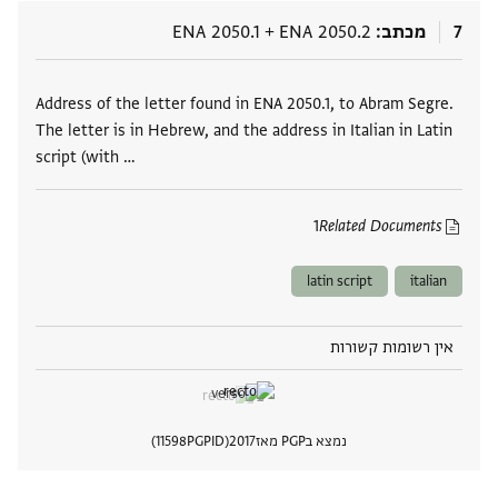
7
מכתב
ENA 2050.2
+
ENA 2050.1
תגים
Address of the letter found in ENA 2050.1, to Abram Segre.
The letter is in Hebrew, and the address in Italian in Latin
script (with …
1
Related Documents
latin script
italian
אין רשומות קשורות
נמצא בPGP מאז
2017
PGPID
11598
הצגת 