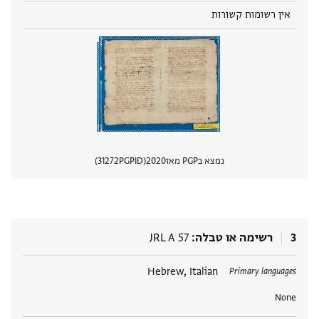
אין רשומות קשורות
נמצא בPGP מאז
2020
PGPID
31272
הצגת 
3
רשימה או טבלה
JRL A 57
תגים
Hebrew, Italian
Primary languages
None