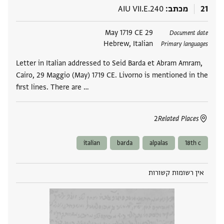
21
מכתב
AIU VII.E.240
תגים
29 May 1719 CE
Document date
Hebrew, Italian
Primary languages
Letter in Italian addressed to Seid Barda et Abram Amram,
Cairo, 29 Maggio (May) 1719 CE. Livorno is mentioned in the
first lines. There are …
2
Related Places
italian
barda
alpalas
18th c
אין רשומות קשורות