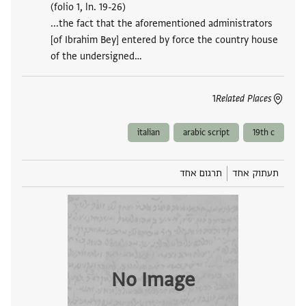
(folio 1, ln. 19-26)
...the fact that the aforementioned administrators
[of Ibrahim Bey] entered by force the country house
of the undersigned‮…
1
Related Places
italian
arabic script
19th c
תעתוק אחד
תרגום אחד
No Image