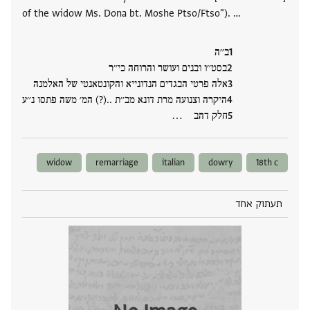
of the widow Ms. Dona bt. Moshe Ptso/Ftso"). …
ב׳׳ה
בסט׳׳ו ובנים ועושר והרוחה כי׳׳ר
אלה פרטי הבגדים הנדונייא והקונטאנטי של האלמנה
היקרה וצנועה מרת דונא מב׳׳ת ..(?) המ׳ משה פתסו נ׳׳ע
חלק דהב ‮…
widow
remarriage
italian
dowry
18th c
תעתוק אחד