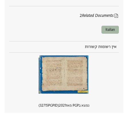
2
Related Documents
italian
אין רשומות קשורות
נמצא בPGP מאז
2021
PGPID
32715
הצגת 