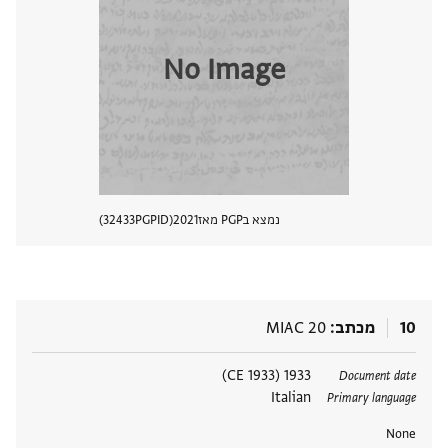
No Image
נמצא בPGP מאז
2021
PGPID
32433
הצגת 
10
מכתב
MIAC 20
תגים
1933 (1933 CE)
Document date
Italian
Primary language
None