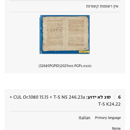
אין רשומות קשורות
נמצא בPGP מאז
2021
PGPID
32685
הצגת 
6
סוג לא ידוע
T-S NS 246.23a
+
CUL Or.1080 15.15
+
T-S K24.22
תגים
Italian
Primary language
None