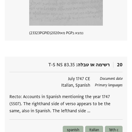
נמצא בPGP מאז
2020
PGPID
23323
הצגת 
20
רשימה או טבלה
T-S NS 83.35
תגים
July 1747 CE
Document date
Italian, Spanish
Primary languages
Recto: Accounts in Spanish mentioning the year 1747
(5507). The righthand side of verso appears to be the
same, also in Spanish. The lefthand side …
spanish
italian
18th c