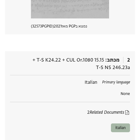
נמצא בPGP מאז
2021
PGPID
32573
הצגת 
2
מכתב
CUL Or.1080 15.15
+
T-S K24.22
+
T-S NS 246.23a
תגים
Italian
Primary language
None
2
Related Documents
italian