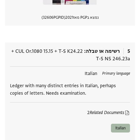
נמצא בPGP מאז
2021
PGPID
32606
הצגת 
5
רשימה או טבלה
T-S K24.22
+
CUL Or.1080 15.15
+
T-S NS 246.23a
תגים
Italian
Primary language
Ledger with many distinct entries in Italian, perhaps
copies of letters. Needs examination.
2
Related Documents
italian