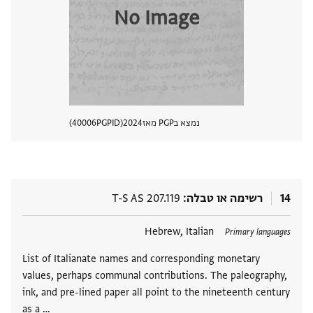
No Image
נמצא בPGP מאז
2024
PGPID
40006
הצגת 
14
רשימה או טבלה
T-S AS 207.119
תגים
Hebrew, Italian
Primary languages
List of Italianate names and corresponding monetary
values, perhaps communal contributions. The paleography,
ink, and pre-lined paper all point to the nineteenth century
as a …