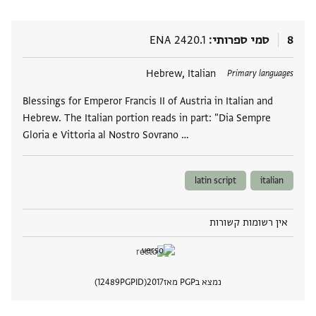
8
סמי ספרותי
ENA 2420.1
תגים
Hebrew, Italian
Primary languages
Blessings for Emperor Francis II of Austria in Italian and
Hebrew. The Italian portion reads in part: "Dia Sempre
Gloria e Vittoria al Nostro Sovrano …
latin script
italian
אין רשומות קשורות
נמצא בPGP מאז
2017
PGPID
12489
הצגת 