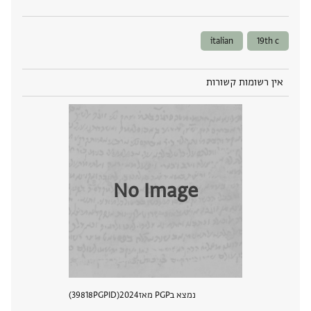
italian
19th c
אין רשומות קשורות
No Image
נמצא בPGP מאז
2024
PGPID
39818
הצגת 