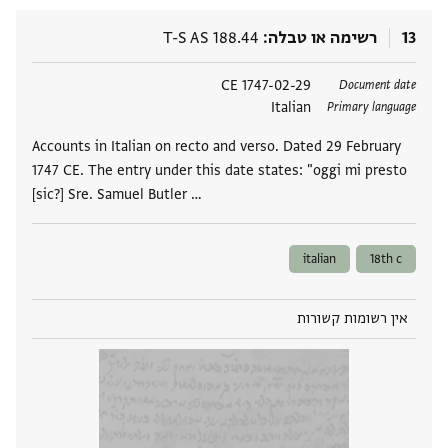
13
רשימה או טבלה
T-S AS 188.44
תגים
1747-02-29 CE
Document date
Italian
Primary language
Accounts in Italian on recto and verso. Dated 29 February
1747 CE. The entry under this date states: "oggi mi presto
[sic?] Sre. Samuel Butler …
italian
18th c
אין רשומות קשורות