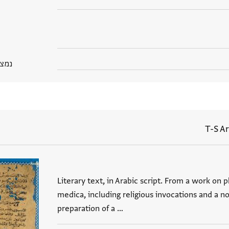
נמצא בP
T-S Ar
Literary text, in Arabic script. From a work o
medica, including religious invocations and a n
preparation of a …