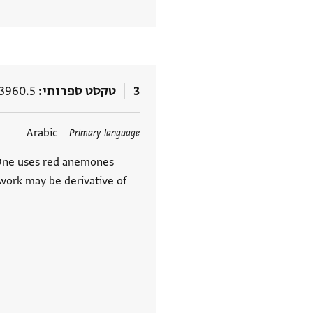
3
טקסט ספרותי
3960.5
תגים
Arabic
Primary language
t. One uses red anemones
work may be derivative of