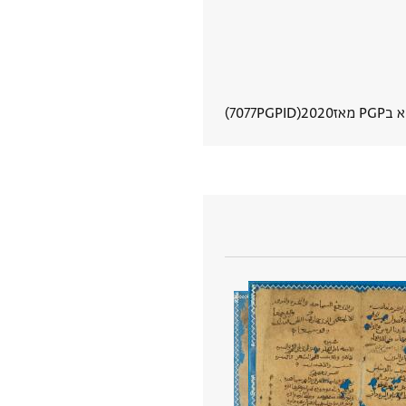
PG מאז
2020
PGPID
7077
הצגת פרטי מסמך