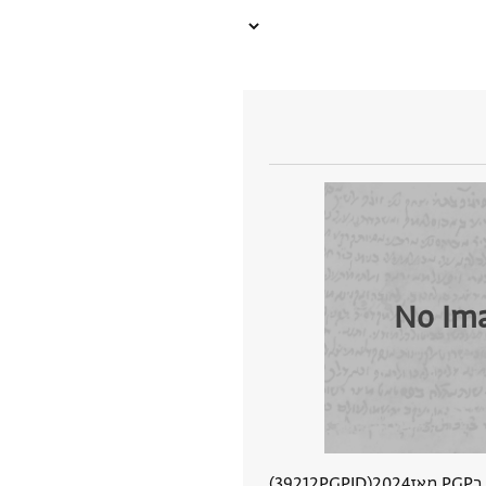
No Im
מאז
2024
PGPID
39212