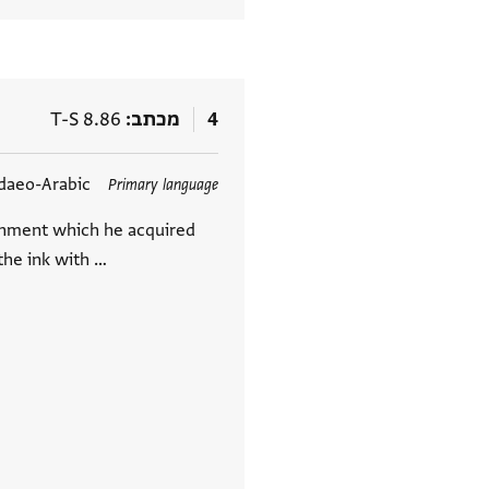
4
מכתב
T-S 8.86
תגים
daeo-Arabic
Primary language
rchment which he acquired
 the ink with …