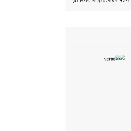
מאז
2025
PGPID
41055
הצגת פרטי מסמך