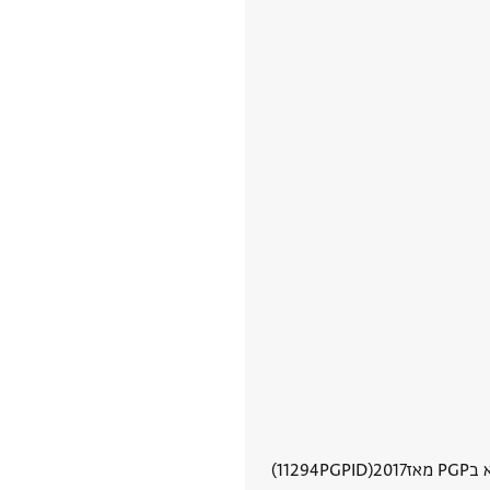
P מאז
2017
PGPID
11294
הצגת פרטי מסמך