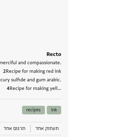
Recto
 merciful and compassionate.
Recipe for making red ink
cury sulfide and gum arabic.
Recipe for making yell‮…
recipes
ink
תעתוק אחד
תרגום אחד