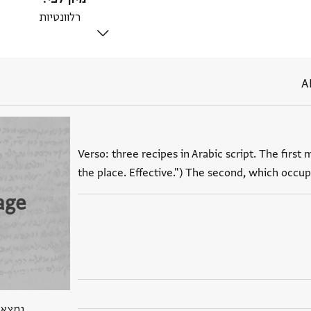
A
Verso: three recipes in Arabic script. The first
the place. Effective.") The second, which occup
age
נמצא בPGP 