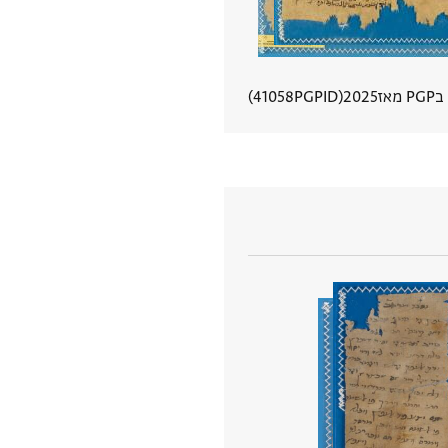
מאז
2025
PGPID
41058
הצגת פרטי מסמך