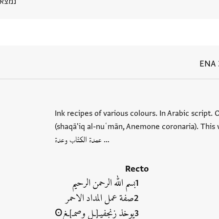
נמצא בPGP 
ENA 
Ink recipes of various colours. In Arabic scrip
(shaqā'iq al-nuʿmān, Anemone coronaria). This 
عمدة الكتّاب وعدة …
Recto
بسم الله الرحمن الرحيم
صفة عمل المداد الاحمر
يوخذ زنجفيـ[ـل وصمـ]ـغ
Ꙩ