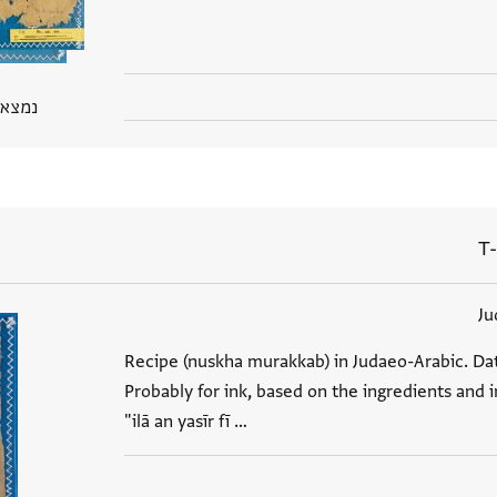
נמצא בPGP 
T-
Ju
Recipe (nuskha murakkab) in Judaeo-Arabic. Dat
Probably for ink, based on the ingredients and 
"ilā an yasīr fī …