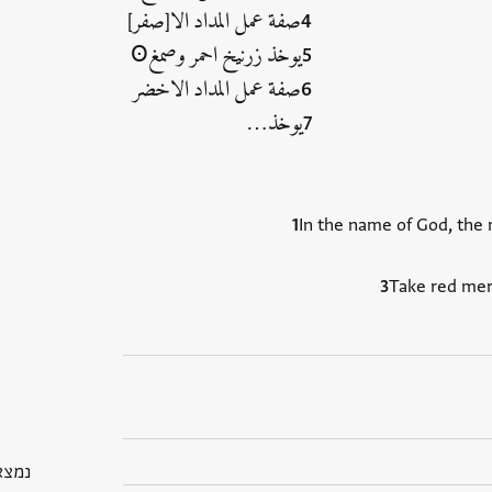
صفة عمل المداد الا[صفر]
يوخذ زرنيخ احمر وصمغꙨ
صفة عمل المداد الاخضر
يوخذ‮…
In the name of God, the
Take red mer
נמצא בGP