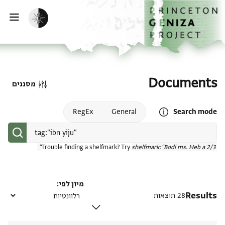
דף הבית
דילוג לתוכן
הפעלת מצב כהה
פתי
Documents
מסננים
Open search mode help
RegEx
General
Search mode
Trouble finding a shelfmark? Try
shelfmark:"Bodl ms. Heb a 2/3"
מיון לפי
Results
28 תוצאות