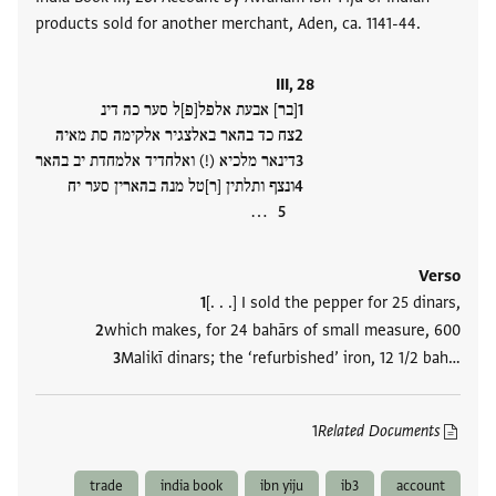
products sold for another merchant, Aden, ca. 1141-44.
III, 28
[בר] אבעת אלפל[פ]ל סער כה דינ
צח כד בהאר באלצגיר אלקימה סת מאיה
דינאר מלכיא (!) ואלחדיד אלמחדת יב בהאר
ונצף ותלתין [ר]טל מנה בהארין סער יח
‮…
Verso
[. . .] I sold the pepper for 25 dinars,
which makes, for 24 bahārs of small measure, 600
Malikī dinars; the ‘refurbished’ iron, 12 1/2 bah‮…
1
Related Documents
trade
india book
ibn yiju
ib3
account