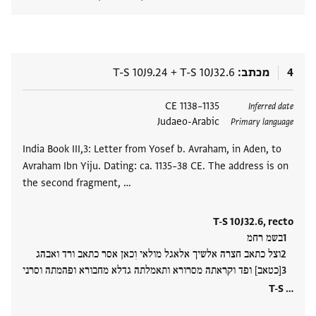
הצגת 
4
מכתב
T-S 10J32.6
+
T-S 10J9.24
תגים
1135–1138 CE
Inferred date
Judaeo-Arabic
Primary language
India Book III,3: Letter from Yosef b. Avraham, in Aden, to
Avraham Ibn Yiju. Dating: ca. 1135–38 CE. The address is on
the second fragment, …
T-S 10J32.6, recto
בשמ רחמ
וצל כתאב חצרה אלשיך אלאגל מולאי וִכאן אסר כתאב ורד ואבהג
[כטאב] ופד וקראתה מסרורא ותאמלתה גדלא מחבורא ופהמתה וסרני
T-S ‮…