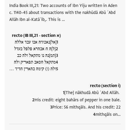
India Book III,21: Two accounts of Ibn Yiju written in Aden
c. 1140–45 about transactions with the nakhūdā Abū ʿAbd
Allāh Ibn al-Katāʾib,. This is …
recto (IB III,21 - section א)
[אל]נאכודה אבו עבד אללה
[ל]ה ח אבהרא פלפל בעדל
[תמ]נה נו מתקאל ולה כב
מתקאל חסאב תפאריק ולה
ולה (!) קימה בהארין חדיד ‮…
recto (section i)
[The] nākhudā Abū ʿAbd Allāh.
His credit: eight bahārs of pepper in one bale.
Price: 56 mithqāls. And his credit: 22
mithqāls on‮…