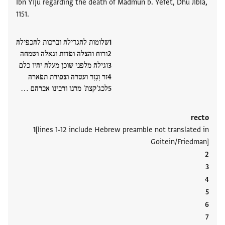
Ibn Yiju regarding the death of Madmun b. Yefet, Dhu Jibla,
1151.
שלומות להגדילה וברכות להכפילה
ורוח והצלה ופדות וגאלה ושמחה
וגילה מלפני שוכן מעלה יהיו כלם
זר וִנִזִר ועטרה וצפירת תפארה
לכג'קצת' מרנו ורבינו אברהם ‮…
recto
[lines 1-12 include Hebrew preamble not translated in
Goitein/Friedman]