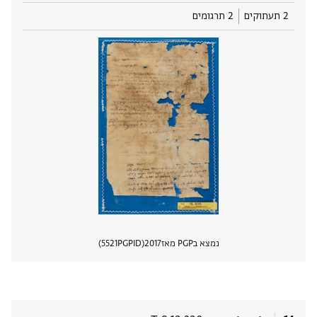
2 תעתוקים
2 תרגומים
נמצא בPGP מאז
2017
PGPID
5521
הצגת 