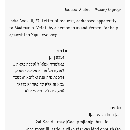
תגים
Judaeo-Arabic
Primary language
India Book III, 37: Letter of request, addressed apparently
to Madmun b. Yefet, by a person in inland Yemen, for help
against Ibn Yiju, involving …
recto
מעה [...]
אלסדיד אט[א]ל [אללה בקאה ... ]
אנעם אלנאכדה אלאגל במא קד
דכלת פיה אנת ואלתנא ואלשכר
מא הו אלא לך פקד יא מולאי
אעתנית בשי פאתמה לא‮…
recto
[...] with him [...]
al-Sadīd—may [God] pro[lon]g [his life!—. . .]
the most illustrious nākhuda was kind enough (to