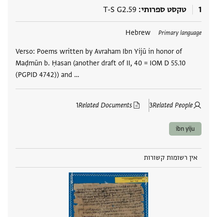
1
טקסט ספרותי
T-S G2.59
תגים
Hebrew
Primary language
Verso: Poems written by Avraham Ibn Yijū in honor of
Maḍmūn b. Ḥasan (another draft of II, 40 = IOM D 55.10
(PGPID 4742)) and …
1
Related Documents
3
Related People
ibn yiju
אין רשומות קשורות