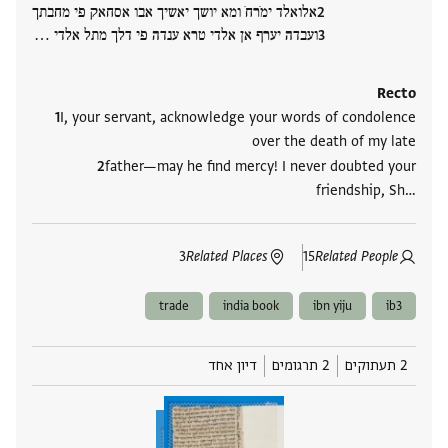
אלואלד ימֹרחֹ ומא יושך יאשיך אבו אסחאק פי מחבתך
ועבדה יערף אן אלדי טרא ענדה פי דלך מתל אלדי ‮…
Recto
I, your servant, acknowledge your words of condolence
over the death of my late
father—may he find mercy! I never doubted your
friendship, Sh‮…
3
Related Places
15
Related People
trade
india book
ibn yiju
ib3
2 תעתוקים
2 תרגומים
דיון אחד