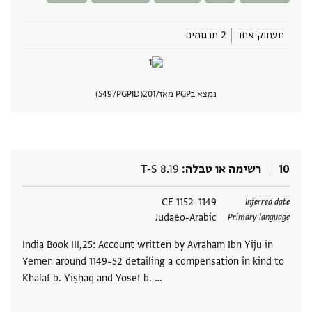
תעתוק אחד
2 תרגומים
נמצא בPGP מאז
2017
PGPID
5497
הצגת 
10
רשימה או טבלה
T-S 8.19
תגים
1149–1152 CE
Inferred date
Judaeo-Arabic
Primary language
India Book III,25: Account written by Avraham Ibn Yiju in
Yemen around 1149–52 detailing a compensation in kind to
Khalaf b. Yiṣḥaq and Yosef b. …