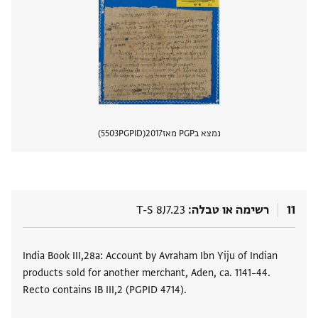
נמצא בPGP מאז
2017
PGPID
5503
הצגת 
11
רשימה או טבלה
T-S 8J7.23
תגים
India Book III,28a: Account by Avraham Ibn Yiju of Indian
products sold for another merchant, Aden, ca. 1141–44.
Recto contains IB III,2 (PGPID 4714).