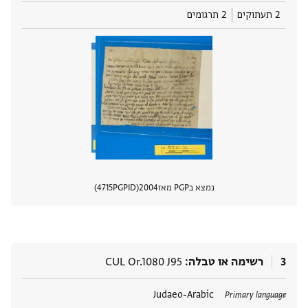
2 תעתוקים
2 תרגומים
נמצא בPGP מאז
2004
PGPID
4715
הצגת 
3
רשימה או טבלה
CUL Or.1080 J95
תגים
Judaeo-Arabic
Primary language