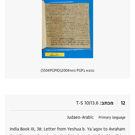
נמצא בPGP מאז
2004
PGPID
5504
הצגת 
12
מכתב
T-S 10J13.6
תגים
Judaeo-Arabic
Primary language
India Book III, 38: Letter from Yeshua b. Yaʿaqov to Avraham