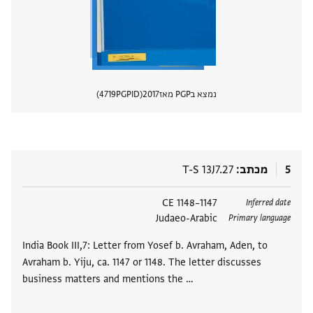
נמצא בPGP מאז
2017
PGPID
4719
הצגת 
5
מכתב
T-S 13J7.27
תגים
1147–1148 CE
Inferred date
Judaeo-Arabic
Primary language
India Book III,7: Letter from Yosef b. Avraham, Aden, to
Avraham b. Yiju, ca. 1147 or 1148. The letter discusses
business matters and mentions the …