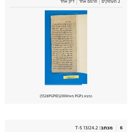
2 תעתוקים
תרגום אחד
דיון אחד
נמצא בPGP מאז
2004
PGPID
5528
הצגת 
6
מכתב
T-S 13J24.2