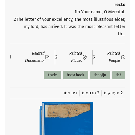
recto
In Your name, O Merciful.
The letter of your excellency, the most illustrious elder,
my lord, has arrived. It was the most pleasant letter
th‮…
Related
Related
Related
1
2
6
Documents
Places
People
trade
india book
ibn yiju
ib3
2 תעתוקים
2 תרגומים
דיון אחד