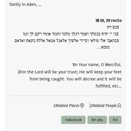
family in Aden, …
IB III, 39 recto
בשֹ רחֹ
כי יי יהיה בכסלך ושמר רגלך מלכד ותֹגֹזר אומר וֹיֹקם לֹך וגמֹ
כתאבי אלי מולאי וסיידי אלשיך אלאגֹל אטאל אללה בקאה ואדאם
נעמא‮…
In Your name, O Merciful.
For the Lord will be your trust; He will keep your feet
from being caught. You will decree and it will be
fulfilled, etc‮…
2
Related Places
2
Related People
india book
ibn yiju
ib3