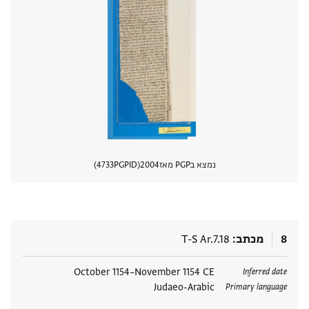
נמצא בPGP מאז
2004
PGPID
4733
הצגת 
8
מכתב
T-S Ar.7.18
תגים
October 1154–November 1154 CE
Inferred date
Judaeo-Arabic
Primary language