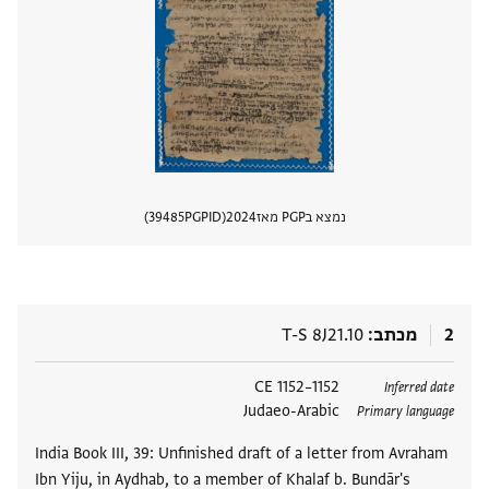
נמצא בPGP מאז
2024
PGPID
39485
הצגת 
2
מכתב
T-S 8J21.10
תגים
1152–1152 CE
Inferred date
Judaeo-Arabic
Primary language
India Book III, 39: Unfinished draft of a letter from Avraham
Ibn Yiju, in Aydhab, to a member of Khalaf b. Bundār's