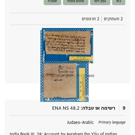
trade
india book
ibn yiju
ib3
2 תעתוקים
2 תרגומים
נמצא בPGP מאז
2004
PGPID
4737
הצגת 
9
רשימה או טבלה
ENA NS 48.2
תגים
Judaeo-Arabic
Primary language
India Book III, 28: Account by Avraham Ibn Yiju of Indian