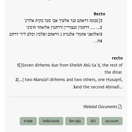
Recto
⟦סבעה דראהם ענד אלשיך אבו סעד בקיה אלדינ'
... .... דרהמין מנצוריין ודרהמין אלואחד חוסיני
ואלתאני אחמדי אלגמיע ג דראהם ופלסין וסלם לידי דרהם
ח‮…
recto
⟦[Seven dirhems due from Sheikh Abū Saʿd, the rest of
the dinar.
[...] two Manṣūrī dirhems and two others, one Ḥusaynī,
and the second Aḥmadī‮…
1
Related Documents
trade
india book
ibn yiju
ib3
account