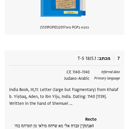
נמצא בPGP מאז
2017
PGPID
5531
הצגת 
7
מכתב
T-S 18J5.1
תגים
1140–1140 CE
Inferred date
Judaeo-Arabic
Primary language
India Book, III,11: Letter (large but fragmentary) from Khalaf
b. Yiṣḥaq, Aden, to Ibn Yiju, India. Dating: 1140 [1139].
Written in the hand of Shemuel …
Recto
אִנִתִהִ[י] עבדה אלי מא שרחה מולאי מן תעזיתה בחי