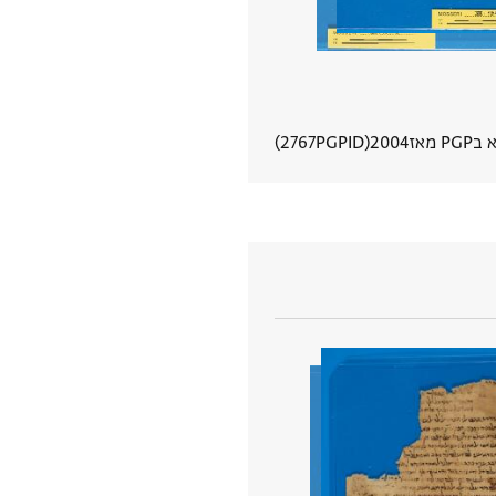
P מאז
2004
PGPID
2767
הצגת פרטי מסמך