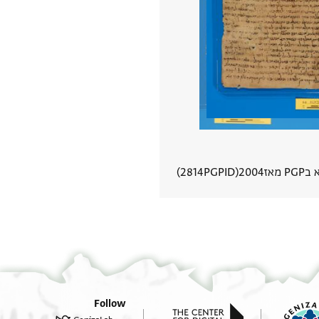
P מאז
2004
PGPID
2814
הצגת פרטי מסמך
Follow