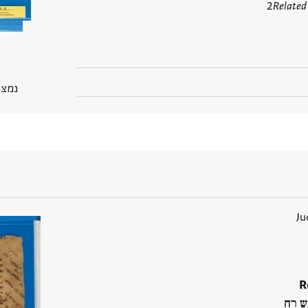
2
Related
נמצא בGP
Ju
R
ש רח