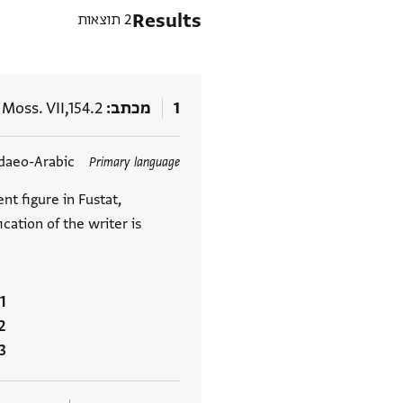
Results
2 תוצאות
1
מכתב
Moss. VII,154.2
תגים
daeo-Arabic
Primary language
nt figure in Fustat,
cation of the writer is