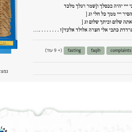
י ייי יהיה בכסלך ו[שמר רגלך מלכד
הסיר ייי ממך כל חלי וג [
אתה שלום וביתך שלום וג [
תרדדת כתבי אלי חצרה אלולד אלעזי[ז . . . . . . . .…
(+ 9 עוד)
fasting
faqih
complaints
נמצא בGP