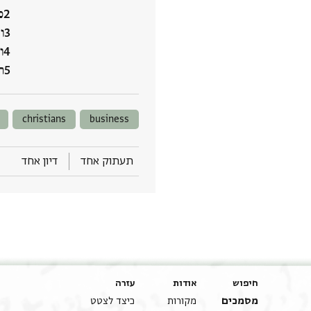
כ
ו
ו
‮
christians
business
תעתוק אחד
דיון אחד
חיפוש
אודות
עזרה
מסמכים
מקורות
כיצד לצטט