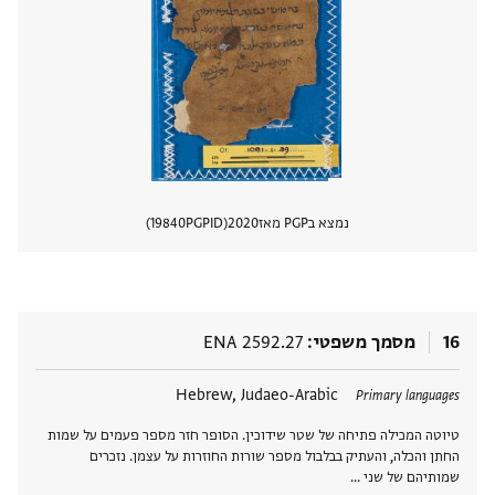
נמצא בPGP מאז
2020
PGPID
19840
הצגת 
16
מסמך משפטי
ENA 2592.27
תגים
Hebrew, Judaeo-Arabic
Primary languages
טיוטה המכילה פתיחה של שטר שידוכין. הסופר חזר מספר פעמים על שמות
החתן והכלה, והעתיק בבלבול מספר שורות החוזרות על עצמן. נזכרים
שמותיהם של שני …