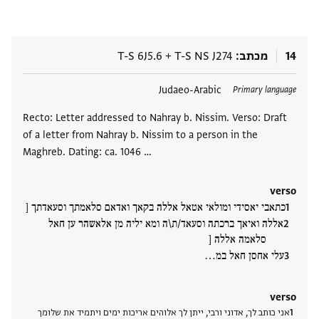
14
מכתב
T-S NS J274
+
T-S 6J5.6
תגים
Judaeo-Arabic
Primary language
Recto: Letter addressed to Nahray b. Nissim. Verso: Draft
of a letter from Nahray b. Nissim to a person in the
Maghreb. Dating: ca. 1046 …
verso
כתאבי יאסידי ומולאי אטאל אללה בקאך ואדאם סלאמתך וסעאדתך [
אללה ואיאך ברכתה וסעאד/ת\ה ומא יליה מן אלאשהר ען חאל
סלאמה אללה [
עלי אחסן חאל במ‮…
verso
אני כותב לך, אדוני ורבי, ייתן לך אלוהים אריכות ימים ויתמיד את שלומך