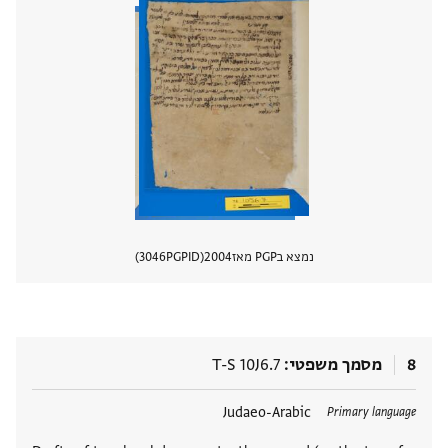
נמצא בPGP מאז
2004
PGPID
3046
הצגת 
8
מסמך משפטי
T-S 10J6.7
תגים
Judaeo-Arabic
Primary language