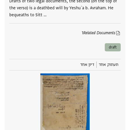
Drafts of two legal documents, the second (on the top of
the verso) is a deathbed will by Yeshuʿa b. Avraham. He
bequeaths to Sitt …
1
Related Documents
draft
תעתוק אחד
דיון אחד