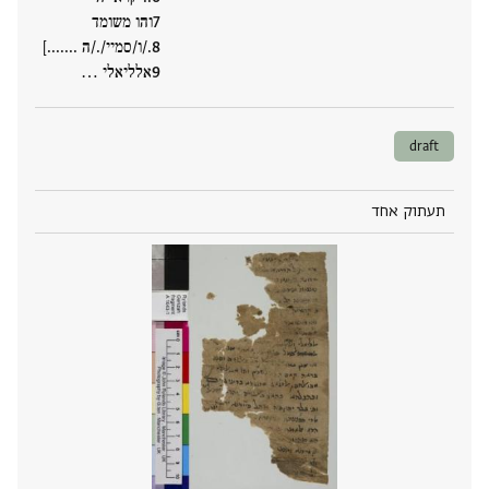
והו משומד
./ו/סמיי/./ה .......]
אלליאלי ‮…
draft
תעתוק אחד