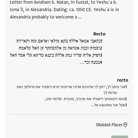
Letter from Avraham b. Natan, in Fustat, to Yeshuʿa b.
Ismaʿīl, in Alexandria. Dating: ca. 1050 CE. Yeshuʿa is in
Alexandria probably to welcome a …
Recto
כתאבי אטאל אללה בקא מולאי ואדאם עזה ותאיידה
וסמוה וכבת אעדאה מן אלמסתקר ען חאל סלאמה
ושוק אליה שדיד גמע אללה ביננא סריעא עלי אסר חאל
במנה וכר‮…
recto
אני כותב לך, ייתן לך אלוהים אדוני אריכות ימים ויתמיד את גדולתך ואת
עזרתו לך
ואת רוממותך וישמיד את אויביך, מהבית. שלומי טוב,
אבל אני מתגעגע אל‮…
1
Related Places