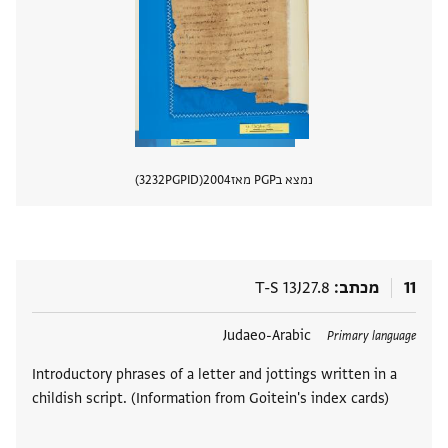
נמצא בPGP מאז
2004
PGPID
3232
הצגת 
11
מכתב
T-S 13J27.8
תגים
Judaeo-Arabic
Primary language
Introductory phrases of a letter and jottings written in a
childish script. (Information from Goitein's index cards)