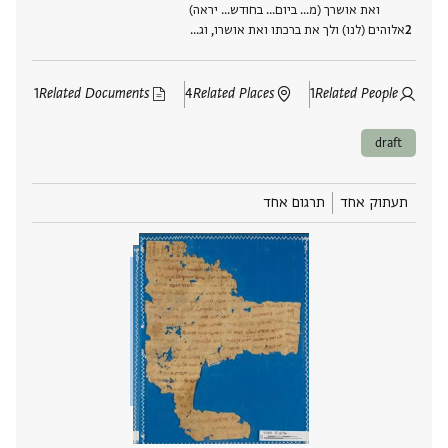
ואת אושרך (מ… ביום… בחודש… יראה)
אלוהים (לנו) ולך את ברכתו ואת אושרו, וג‮…
1
Related Documents
4
Related Places
1
Related People
draft
תעתוק אחד
תרגום אחד