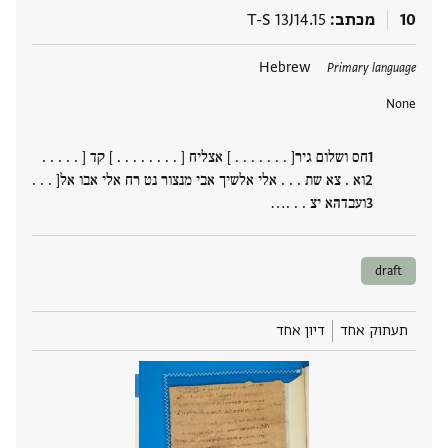
10
מכתב
T-S 13J14.15
תגים
Hebrew
Primary language
None
חס ושלום גיר[ . . . . . . . ] אצליח [ . . . . . . . . ] קד [ . . . . .
וא . צא שת . . . אלי אלשיך אבי מנצור נט רח אלי אבו אל[ . . .
ועבדהא יצ . . .‮…
draft
תעתוק אחד
דיון אחד