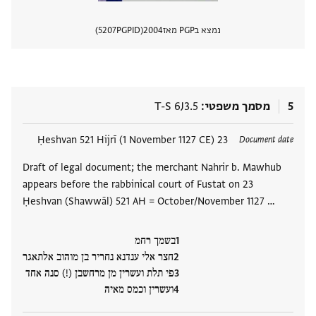
נמצא בPGP מאז
2004
PGPID
5207
הצגת 
5
מסמך משפטי
T-S 6J3.5
תגים
23 Ḥeshvan 521 Hijrī (1 November 1127 CE)
Document date
Draft of legal document; the merchant Nahrir b. Mawhub
appears before the rabbinical court of Fustat on 23
Ḥeshvan (Shawwāl) 521 AH = October/November 1127 …
בשמך רחמ
חצר אלי ענדנא נחריר בן מוהוב אלתאגר
פי תלת ועשרין מן מרחשבן (!) סנה אחד
ועשרין וכמס מאיה