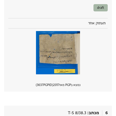
draft
תעתוק אחד
נמצא בPGP מאז
2017
PGPID
3637
הצגת 
6
מכתב
T-S 8J38.3