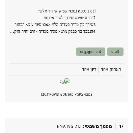
נס נ נסכה נסכה שמוש שידוך אלשיך
נסכה שמוש שידוך לשיך אבוסע
שידך כק מרור סעדיה הלוי <אבו סעד ע ע> הבחור
הנכבד בר כבגק מרנ <סעיד סעדיה> ורב יחיה הזק‮…
engagement
draft
תעתוק אחד
דיון אחד
נמצא בPGP מאז
2017
PGPID
2631
הצגת 
17
מסמך משפטי
ENA NS 21.1