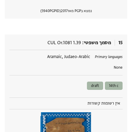
נמצא בPGP מאז
2017
PGPID
5940
הצגת 
15
מסמך משפטי
CUL Or.1081 1.39
תגים
Aramaic, Judaeo-Arabic
Primary languages
None
draft
14th c
אין רשומות קשורות