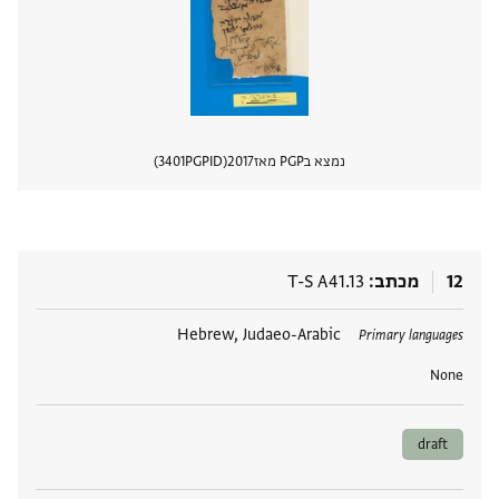
נמצא בPGP מאז
2017
PGPID
3401
הצגת 
12
מכתב
T-S A41.13
תגים
Hebrew, Judaeo-Arabic
Primary languages
None
draft