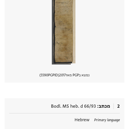
נמצא בPGP מאז
2017
PGPID
5590
הצגת 
2
מכתב
Bodl. MS heb. d 66/93
תגים
Hebrew
Primary language