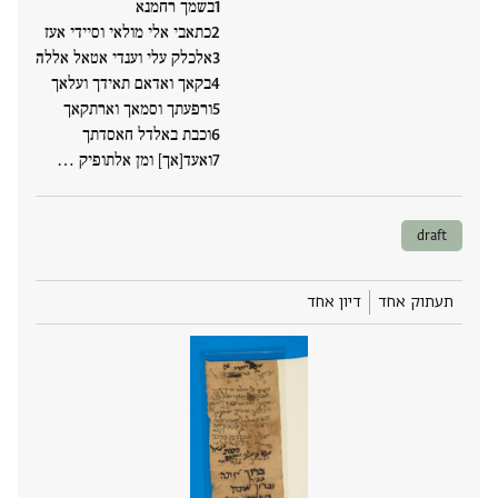
בשמך רחמנא
כתאבי אלי מולאי וסיידי אעז
אלכלק עלי וענדי אטאל אללה
בקאך ואדאם תאידך ועלאך
ורפעתך וסמאך וארתקאך
וכבת באלדל חאסדתך
ואעד[אך] ומן אלתופיק ‮…
draft
תעתוק אחד
דיון אחד