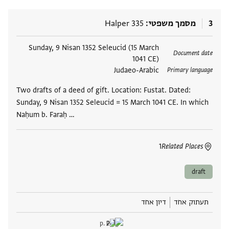
3
מסמך משפטי
Halper 335
תגים
Sunday, 9 Nisan 1352 Seleucid (15 March
Document date
1041 CE)
Judaeo-Arabic
Primary language
Two drafts of a deed of gift. Location: Fustat. Dated:
Sunday, 9 Nisan 1352 Seleucid = 15 March 1041 CE. In which
Naḥum b. Faraḥ …
1
Related Places
draft
תעתוק אחד
דיון אחד