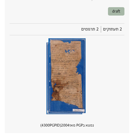
draft
2 תעתוקים
2 תרגומים
נמצא בPGP מאז
2004
PGPID
4300
הצגת 