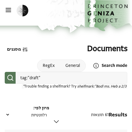
דף הבית
דילוג לתוכן
הפעלת מצב כהה
פתי
Documents
מסננים
Open search mode help
RegEx
General
Search mode
Trouble finding a shelfmark? Try
shelfmark:"Bodl ms. Heb a 2/3"
מיון לפי
Results
61 תוצאות