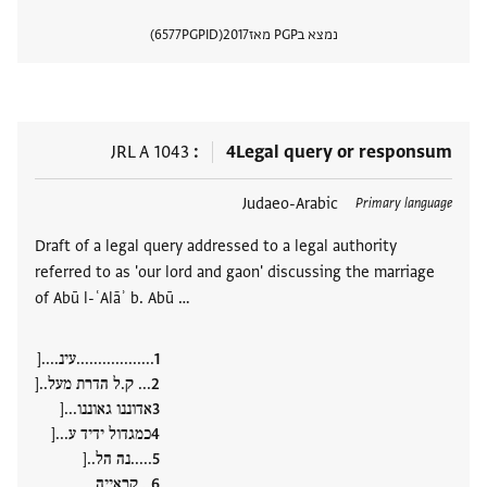
נמצא בPGP מאז
2017
PGPID
6577
הצגת 
JRL A 1043
4
Legal query or responsum
תגים
Judaeo-Arabic
Primary language
Draft of a legal query addressed to a legal authority
referred to as 'our lord and gaon' discussing the marriage
of Abū l-ʿAlāʾ b. Abū …
..................עינ....[
... ק.ל הדרת מעל..[
אדוננו גאוננו...[
כמגדול ידיד ע...[
.....נה הל..[
.. קראייה