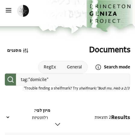
דף הבית
דילוג לתוכן
הפעלת מצב כהה
פתי
Documents
מסננים
Open search mode help
RegEx
General
Search mode
Trouble finding a shelfmark? Try
shelfmark:"Bodl ms. Heb a 2/3"
מיון לפי
Results
2 תוצאות