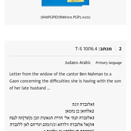
נמצא בPGP מאז
1986
PGPID
948
הצגת 
2
מכתב
T-S 10J16.4
תגים
Judaeo-Arabic
Primary language
Letter from the widow of the cantor Ben Nahman to a
Gaon concerning the difficulties she is having with the son
of her late husband …
אלעבדה זוגה
אלחזאן בן נחמאן
אלעבדה תנהי אלי הדרת הגאונות תכן מ[שר]תה לנצח
ח]אל אלעבדה וולדהא וג/ו/עהם ועריהם לאן ללעבדה