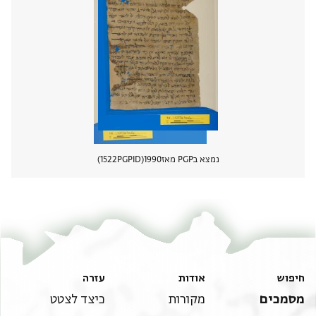
נמצא בPGP מאז
1990
PGPID
1522
הצגת 
חיפוש
אודות
עזרה
מסמכים
מקורות
כיצד לצטט