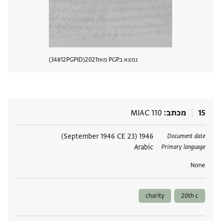
נמצא בPGP מאז
2021
PGPID
34812
הצגת 
15
מכתב
MIAC 110
תגים
1946 (23 September 1946 CE)
Document date
Arabic
Primary language
None
charity
20th c