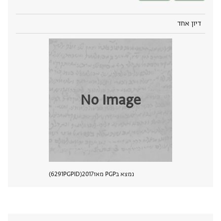
דיון אחד
No Image
נמצא בPGP מאז
2017
PGPID
6291
הצגת 