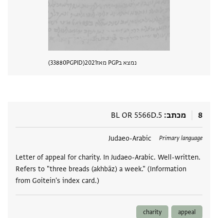
נמצא בPGP מאז
2021
PGPID
33880
הצגת 
8
מכתב
BL OR 5566D.5
תגים
Judaeo-Arabic
Primary language
Letter of appeal for charity. In Judaeo-Arabic. Well-written.
Refers to "three breads (akhbāz) a week." (Information
from Goitein's index card.)
charity
appeal