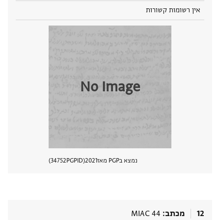
אין רשומות קשורות
No Image
נמצא בPGP מאז
2021
PGPID
34752
הצגת 
12
מכתב
MIAC 44