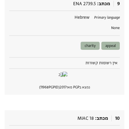
9
מכתב
ENA 2739.5
תגים
Hebrew
Primary language
None
charity
appeal
אין רשומות קשורות
נמצא בPGP מאז
2017
PGPID
11968
הצגת 
10
מכתב
MIAC 18