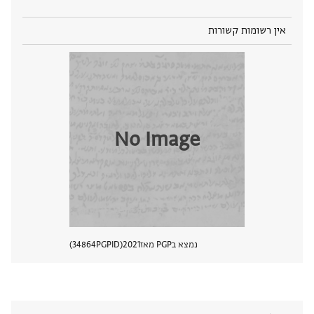
אין רשומות קשורות
No Image
נמצא בPGP מאז
2021
PGPID
34864
הצגת 