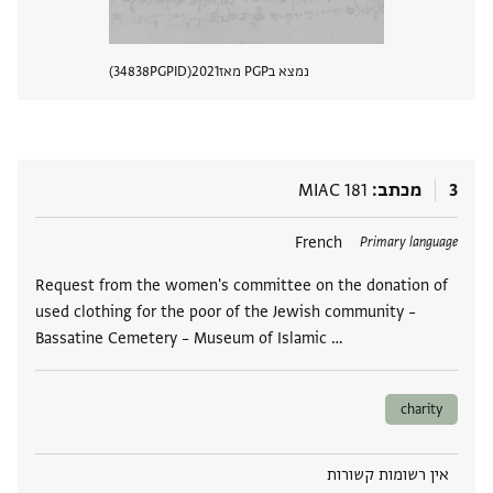
נמצא בPGP מאז
2021
PGPID
34838
הצגת 
3
מכתב
MIAC 181
תגים
French
Primary language
Request from the women's committee on the donation of
used clothing for the poor of the Jewish community –
Bassatine Cemetery – Museum of Islamic …
charity
אין רשומות קשורות