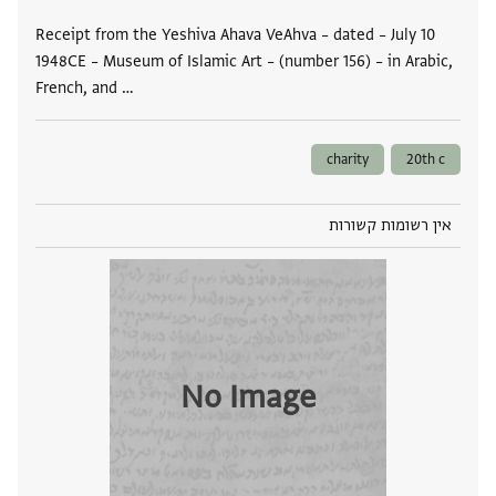
Receipt from the Yeshiva Ahava VeAhva – dated – July 10
1948CE – Museum of Islamic Art – (number 156) – in Arabic,
French, and …
charity
20th c
אין רשומות קשורות
No Image