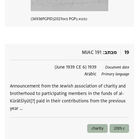
נמצא בPGP מאז
2021
PGPID
34938
הצגת 
19
מכתב
MIAC 191
תגים
1939 (6 June 1939 CE)
Document date
Arabic
Primary language
Announcement from the Jewish association of charity and
brotherhood to participating members in the funds of al-
Kūrātšīyūt[?] paid in their contributions from the previous
year …
charity
20th c