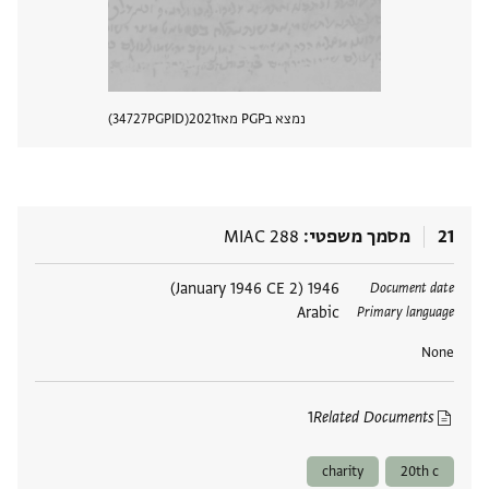
נמצא בPGP מאז
2021
PGPID
34727
הצגת 
21
מסמך משפטי
MIAC 288
תגים
1946 (2 January 1946 CE)
Document date
Arabic
Primary language
None
1
Related Documents
charity
20th c