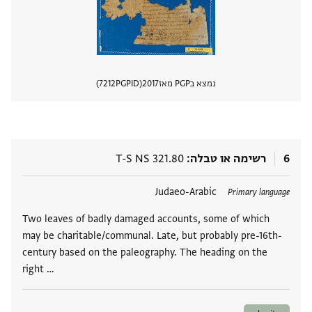
נמצא בPGP מאז
2017
PGPID
7212
הצגת 
6
רשימה או טבלה
T-S NS 321.80
תגים
Judaeo-Arabic
Primary language
Two leaves of badly damaged accounts, some of which
may be charitable/communal. Late, but probably pre-16th-
century based on the paleography. The heading on the
right …