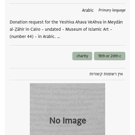
תגים
Arabic
Primary language
Donation request for the Yeshiva Ahava VeAhva in Meydān
al-Ẓāhir in Cairo – undated – Museum of Islamic Art –
(number 44) – in Arabic. …
charity
19th or 20th c
אין רשומות קשורות
No Image