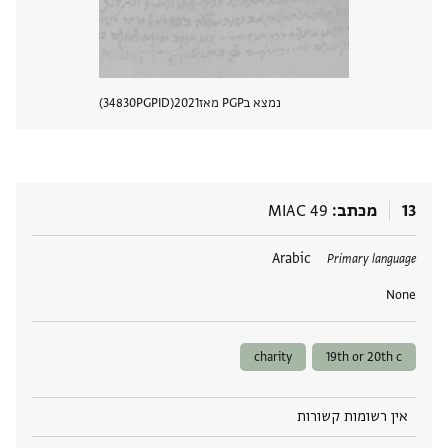
נמצא בPGP מאז
2021
PGPID
34830
הצגת 
13
מכתב
MIAC 49
תגים
Arabic
Primary language
None
charity
19th or 20th c
אין רשומות קשורות