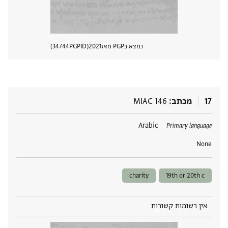
נמצא בPGP מאז
2021
PGPID
34744
הצגת 
17
מכתב
MIAC 146
תגים
Arabic
Primary language
None
charity
19th or 20th c
אין רשומות קשורות