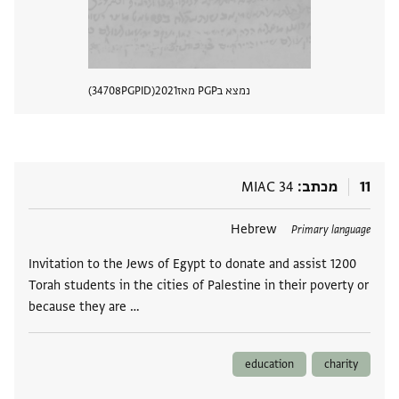
נמצא בPGP מאז
2021
PGPID
34708
הצגת 
11
מכתב
MIAC 34
תגים
Hebrew
Primary language
Invitation to the Jews of Egypt to donate and assist 1200
Torah students in the cities of Palestine in their poverty or
because they are …
education
charity