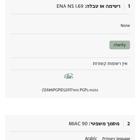
1
רשימה או טבלה
ENA NS I.69
תגים
None
charity
אין רשומות קשורות
נמצא בPGP מאז
2017
PGPID
12686
הצגת 
2
מסמך משפטי
MIAC 90
תגים
Arabic
Primary language