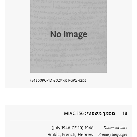
No Image
נמצא בPGP מאז
2021
PGPID
34860
הצגת 
18
מסמך משפטי
MIAC 156
תגים
1948 (10 July 1948 CE)
Document date
Arabic, French, Hebrew
Primary languages