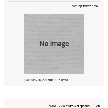
אין רשומות קשורות
No Image
נמצא בPGP מאז
2021
PGPID
34866
הצגת 
20
מסמך משפטי
MIAC 224