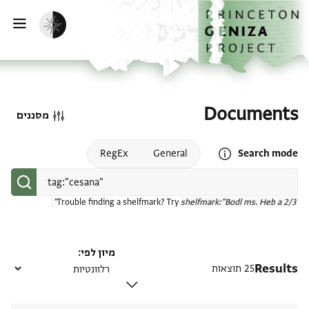
דף הבית
דילוג לתוכן
הפעלת מצב כהה
פתי
Documents
מסננים
Open search mode help
RegEx
General
Search mode
Trouble finding a shelfmark? Try
shelfmark:"Bodl ms. Heb a 2/3"
מיון לפי
Results
25 תוצאות