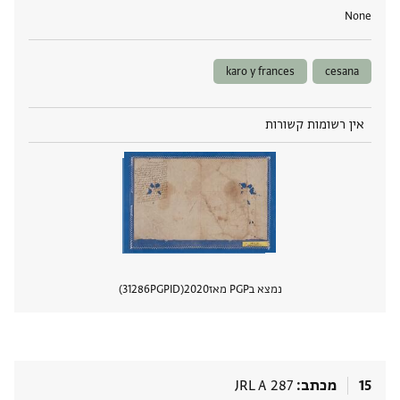
None
karo y frances
cesana
אין רשומות קשורות
נמצא בPGP מאז
2020
PGPID
31286
הצגת 
15
מכתב
JRL A 287