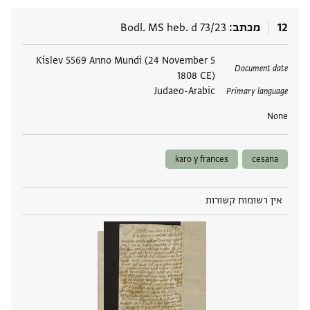
12
מכתב
Bodl. MS heb. d 73/23
תגים
5 Kislev 5569 Anno Mundi (24 November
Document date
1808 CE)
Judaeo-Arabic
Primary language
None
karo y frances
cesana
אין רשומות קשורות