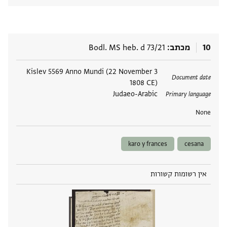
10
מכתב
Bodl. MS heb. d 73/21
תגים
3 Kislev 5569 Anno Mundi (22 November
Document date
1808 CE)
Judaeo-Arabic
Primary language
None
karo y frances
cesana
אין רשומות קשורות