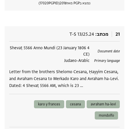
נמצא בPGP מאז
2018
PGPID
17020
הצגת 
21
מכתב
T-S 13J25.24
תגים
4 Shevaṭ 5566 Anno Mundi (23 January 1806
Document date
CE)
Judaeo-Arabic
Primary language
Letter from the brothers Shelomo Cesana, Ḥayyim Cesana,
and Avraham Cesana to Merkado Karo and Avraham ha-Levi.
Dated: 4 Shevaṭ 5566 AM, which is 23 …
karo y frances
cesana
avraham ha-levi
mondolfo