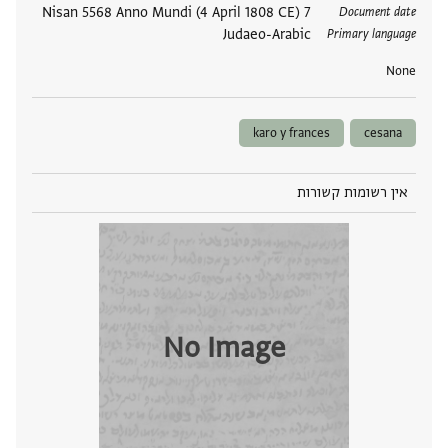
תגים
7 Nisan 5568 Anno Mundi (4 April 1808 CE)
Document date
Judaeo-Arabic
Primary language
None
karo y frances
cesana
אין רשומות קשורות
No Image