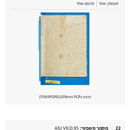
תעתוק אחד
תרגום אחד
נמצא בPGP מאז
2018
PGPID
17045
הצגת 
22
מסמך משפטי
AIU VII.D.95