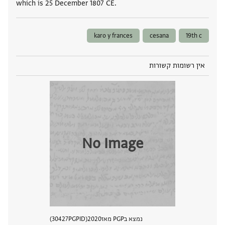
which is 25 December 1807 CE.
karo y frances
cesana
19th c
אין רשומות קשורות
No Image
נמצא בPGP מאז
2020
PGPID
30427
הצגת 