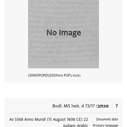
No Image
נמצא בPGP מאז
2020
PGPID
30465
הצגת 
7
מכתב
Bodl. MS heb. d 73/17
תגים
22 Av 5568 Anno Mundi (15 August 1808 CE)
Document date
Judaeo-Arabic
Primary language