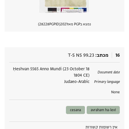
נמצא בPGP מאז
2021
PGPID
28228
הצגת 
16
מכתב
T-S NS 99.23
תגים
18 Ḥeshvan 5565 Anno Mundi (23 October
Document date
1804 CE)
Judaeo-Arabic
Primary language
None
cesana
avraham ha-levi
אין רשומות קשורות