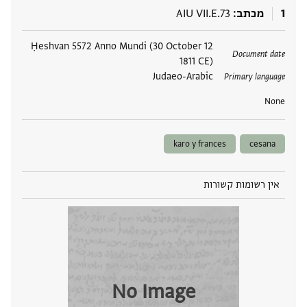
1
מכתב
AIU VII.E.73
תגים
12 Ḥeshvan 5572 Anno Mundi (30 October
Document date
1811 CE)
Judaeo-Arabic
Primary language
None
karo y frances
cesana
אין רשומות קשורות
No Image