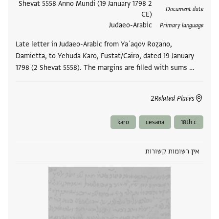
תגים
2 Shevat 5558 Anno Mundi (19 January 1798
Document date
CE)
Judaeo-Arabic
Primary language
Late letter in Judaeo-Arabic from Yaʿaqov Roẓano,
Damietta, to Yehuda Karo, Fustat/Cairo, dated 19 January
1798 (2 Shevat 5558). The margins are filled with sums …
2
Related Places
karo
cesana
18th c
אין רשומות קשורות