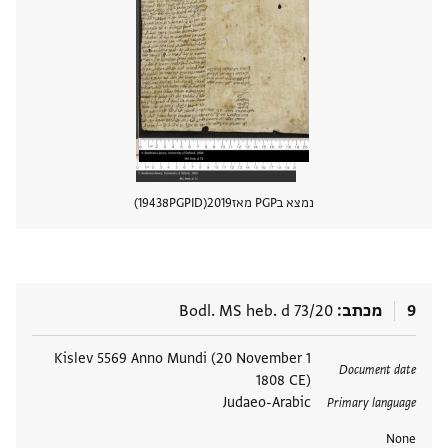
נמצא בPGP מאז
2019
PGPID
19438
הצגת 
9
מכתב
Bodl. MS heb. d 73/20
תגים
1 Kislev 5569 Anno Mundi (20 November
Document date
1808 CE)
Judaeo-Arabic
Primary language
None