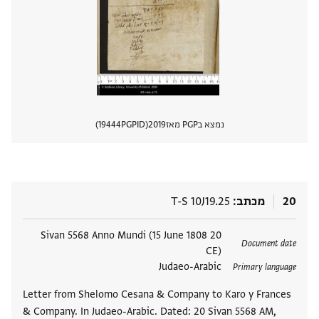
נמצא בPGP מאז
2019
PGPID
19444
הצגת 
20
מכתב
T-S 10J19.25
תגים
20 Sivan 5568 Anno Mundi (15 June 1808
Document date
CE)
Judaeo-Arabic
Primary language
Letter from Shelomo Cesana & Company to Karo y Frances
& Company. In Judaeo-Arabic. Dated: 20 Sivan 5568 AM,