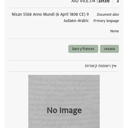
3
מכתב
AIU VII.E.174
תגים
9 Nisan 5568 Anno Mundi (6 April 1808 CE)
Document date
Judaeo-Arabic
Primary language
None
karo y frances
cesana
אין רשומות קשורות
No Image