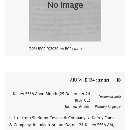
No Image
נמצא בPGP מאז
2020
PGPID
30583
הצגת 
18
מכתב
AIU VII.E.134
תגים
24 Kislev 5568 Anno Mundi (25 December
Document date
1807 CE)
Judaeo-Arabic
Primary language
Letter from Shelomo Cesana & Company to Karo y Frances
& Company. In Judaeo-Arabic. Dated: 24 Kislev 5568 AM,