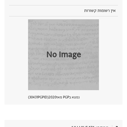
אין רשומות קשורות
No Image
נמצא בPGP מאז
2020
PGPID
30431
הצגת 