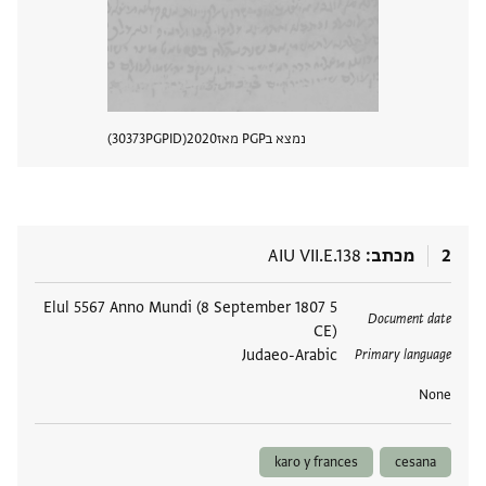
נמצא בPGP מאז
2020
PGPID
30373
הצגת 
2
מכתב
AIU VII.E.138
תגים
5 Elul 5567 Anno Mundi (8 September 1807
Document date
CE)
Judaeo-Arabic
Primary language
None
karo y frances
cesana